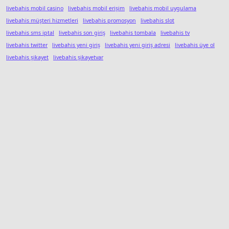
livebahis mobil casino
livebahis mobil erişim
livebahis mobil uygulama
livebahis müşteri hizmetleri
livebahis promosyon
livebahis slot
livebahis sms iptal
livebahis son giriş
livebahis tombala
livebahis tv
livebahis twitter
livebahis yeni giriş
livebahis yeni giriş adresi
livebahis üye ol
livebahis şikayet
livebahis şikayetvar