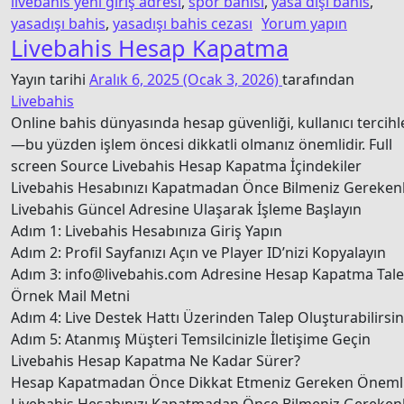
livebahis yeni giriş adresi
,
spor bahisi
,
yasa dışı bahis
,
yasadışı bahis
,
yasadışı bahis cezası
Yorum yapın
Livebahis Hesap Kapatma
Yayın tarihi
Aralık 6, 2025
(Ocak 3, 2026)
tarafından
Livebahis
Online bahis dünyasında hesap güvenliği, kullanıcı tercihl
—bu yüzden işlem öncesi dikkatli olmanız önemlidir. Full
screen Source Livebahis Hesap Kapatma İçindekiler
Livebahis Hesabınızı Kapatmadan Önce Bilmeniz Gereken
Livebahis Güncel Adresine Ulaşarak İşleme Başlayın
Adım 1: Livebahis Hesabınıza Giriş Yapın
Adım 2: Profil Sayfanızı Açın ve Player ID’nizi Kopyalayın
Adım 3: info@livebahis.com Adresine Hesap Kapatma Tal
Örnek Mail Metni
Adım 4: Live Destek Hattı Üzerinden Talep Oluşturabilirsin
Adım 5: Atanmış Müşteri Temsilcinizle İletişime Geçin
Livebahis Hesap Kapatma Ne Kadar Sürer?
Hesap Kapatmadan Önce Dikkat Etmeniz Gereken Önemli