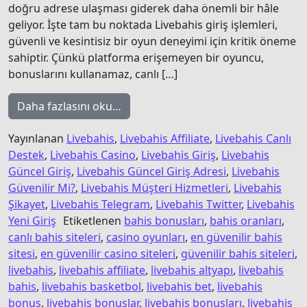
doğru adrese ulaşması giderek daha önemli bir hâle
geliyor. İşte tam bu noktada Livebahis giriş işlemleri,
güvenli ve kesintisiz bir oyun deneyimi için kritik öneme
sahiptir. Çünkü platforma erişemeyen bir oyuncu,
bonuslarını kullanamaz, canlı […]
from Livebahis Giriş
Daha fazlasını oku…
Yayınlanan
Livebahis
,
Livebahis Affiliate
,
Livebahis Canlı
Destek
,
Livebahis Casino
,
Livebahis Giriş
,
Livebahis
Güncel Giriş
,
Livebahis Güncel Giriş Adresi
,
Livebahis
Güvenilir Mi?
,
Livebahis Müşteri Hizmetleri
,
Livebahis
Şikayet
,
Livebahis Telegram
,
Livebahis Twitter
,
Livebahis
Yeni Giriş
Etiketlenen
bahis bonusları
,
bahis oranları
,
canlı bahis siteleri
,
casino oyunları
,
en güvenilir bahis
sitesi
,
en güvenilir casino siteleri
,
güvenilir bahis siteleri
,
livebahis
,
livebahis affiliate
,
livebahis altyapı
,
livebahis
bahis
,
livebahis basketbol
,
livebahis bet
,
livebahis
bonus
,
livebahis bonuslar
,
livebahis bonusları
,
livebahis