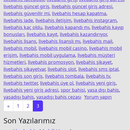
livebahis güncel giriş
,
livebahis güncel giriş adresi
,
livebahis güvenilir mi
,
livebahis hesap kapatma
,
livebahis iade
,
livebahis iletişim
,
livebahis instagram
,
livebahis kaç oldu
,
livebahis kapandı mı
,
livebahis kayıp
bonusları
,
livebahis kayıt
,
livebahis kazandırıyor
,
livebahis lisans
,
livebahis lisanslı mı
,
livebahis mail
,
livebahis mobil
,
livebahis mobil casino
,
livebahis mobil
erişim
,
livebahis mobil uygulama
,
livebahis müşteri
hizmetleri
,
livebahis promosyon
,
livebahis şikayet
,
livebahis şikayetvar
,
livebahis slot
,
livebahis sms iptal
,
livebahis son giriş
,
livebahis tombala
,
livebahis tv
,
livebahis twitter
,
livebahis üye ol
,
livebahis yeni giriş
,
livebahis yeni giriş adresi
,
spor bahisi
,
yasa dışı bahis
,
yasadışı bahis
,
yasadışı bahis cezası
Yorum yapın
Yazı dolaşımı
«
1
2
3
Son Yazılarımız