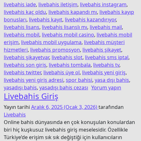
livebahis iade
,
livebahis iletişim
,
livebahis instagram
,
livebahis kaç oldu
,
livebahis kapandı mı
,
livebahis kayıp
bonusları
,
livebahis kayıt
,
livebahis kazandırıyor
,
livebahis lisans
,
livebahis lisanslı mı
,
livebahis mail
,
livebahis mobil
,
livebahis mobil casino
,
livebahis mobil
erişim
,
livebahis mobil uygulama
,
livebahis müşteri
hizmetleri
,
livebahis promosyon
,
livebahis şikayet
,
livebahis şikayetvar
,
livebahis slot
,
livebahis sms iptal
,
livebahis son giriş
,
livebahis tombala
,
livebahis tv
,
livebahis twitter
,
livebahis üye ol
,
livebahis yeni giriş
,
livebahis yeni giriş adresi
,
spor bahisi
,
yasa dışı bahis
,
yasadışı bahis
,
yasadışı bahis cezası
Yorum yapın
Livebahis Giriş
Yayın tarihi
Aralık 6, 2025
(Ocak 3, 2026)
tarafından
Livebahis
Online bahis dünyasında en çok konuşulan konulardan
biri hiç kuşkusuz livebahis giriş meselesidir. Özellikle
Türkiye’de erişim sık sık değiştiği için kullanıcıların