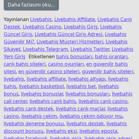
from Livebahis Hesap Kapatma
Daha fazlasını oku…
Yayınlanan
Livebahis
,
Livebahis Affiliate
,
Livebahis Canlı
Destek
,
Livebahis Casino
,
Livebahis Giriş
,
Livebahis
Güncel Giriş
,
Livebahis Güncel Giriş Adresi
,
Livebahis
Güvenilir Mi?
,
Livebahis Müşteri Hizmetleri
,
Livebahis
Şikayet
,
Livebahis Telegram
,
Livebahis Twitter
,
Livebahis
Yeni Giriş
Etiketlenen
bahis bonusları
,
bahis oranları
,
canlı bahis siteleri
,
casino oyunları
,
en güvenilir bahis
sitesi
,
en güvenilir casino siteleri
,
güvenilir bahis siteleri
,
livebahis
,
livebahis affiliate
,
livebahis altyapı
,
livebahis
bahis
,
livebahis basketbol
,
livebahis bet
,
livebahis
bonus
,
livebahis bonuslar
,
livebahis bonusları
,
livebahis
call center
,
livebahis canlı bahis
,
livebahis canlı casino
,
livebahis canlı destek
,
livebahis canlı maçlar
,
livebahis
casino
,
livebahis çekim
,
livebahis çekim ödüyor mu
,
livebahis deneme bonusu
,
livebahis destek
,
livebahis
discount bonusu
,
livebahis ekşi
,
livebahis eposta
,
livebahis facebook
,
livebahis giriş
,
livebahis giriş adresi
,