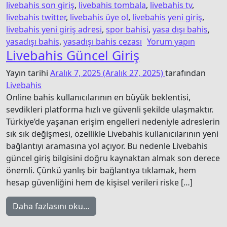
livebahis son giriş
,
livebahis tombala
,
livebahis tv
,
livebahis twitter
,
livebahis üye ol
,
livebahis yeni giriş
,
livebahis yeni giriş adresi
,
spor bahisi
,
yasa dışı bahis
,
yasadışı bahis
,
yasadışı bahis cezası
Yorum yapın
Livebahis Güncel Giriş
Yayın tarihi
Aralık 7, 2025
(Aralık 27, 2025)
tarafından
Livebahis
Online bahis kullanıcılarının en büyük beklentisi,
sevdikleri platforma hızlı ve güvenli şekilde ulaşmaktır.
Türkiye’de yaşanan erişim engelleri nedeniyle adreslerin
sık sık değişmesi, özellikle Livebahis kullanıcılarının yeni
bağlantıyı aramasına yol açıyor. Bu nedenle Livebahis
güncel giriş bilgisini doğru kaynaktan almak son derece
önemli. Çünkü yanlış bir bağlantıya tıklamak, hem
hesap güvenliğini hem de kişisel verileri riske […]
from Livebahis Güncel Giriş
Daha fazlasını oku…