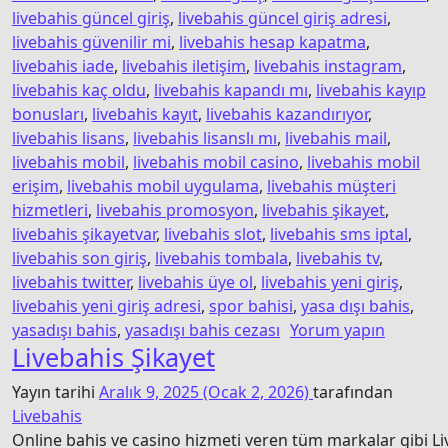
livebahis güncel giriş
,
livebahis güncel giriş adresi
,
livebahis güvenilir mi
,
livebahis hesap kapatma
,
livebahis iade
,
livebahis iletişim
,
livebahis instagram
,
livebahis kaç oldu
,
livebahis kapandı mı
,
livebahis kayıp
bonusları
,
livebahis kayıt
,
livebahis kazandırıyor
,
livebahis lisans
,
livebahis lisanslı mı
,
livebahis mail
,
livebahis mobil
,
livebahis mobil casino
,
livebahis mobil
erişim
,
livebahis mobil uygulama
,
livebahis müşteri
hizmetleri
,
livebahis promosyon
,
livebahis şikayet
,
livebahis şikayetvar
,
livebahis slot
,
livebahis sms iptal
,
livebahis son giriş
,
livebahis tombala
,
livebahis tv
,
livebahis twitter
,
livebahis üye ol
,
livebahis yeni giriş
,
livebahis yeni giriş adresi
,
spor bahisi
,
yasa dışı bahis
,
yasadışı bahis
,
yasadışı bahis cezası
Yorum yapın
Livebahis Şikayet
Yayın tarihi
Aralık 9, 2025
(Ocak 2, 2026)
tarafından
Livebahis
Online bahis ve casino hizmeti veren tüm markalar gibi Live