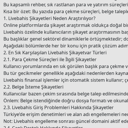
Bu kapsamlı rehber, sık rastlanan para ve yatırım süreçler
Kısa bir özet: Bu yazıda para çekme süreçleri, belge talepl
1. Livebahis Şikayetleri Neden Araştırılıyor?
Online platformlarda şikayet araştırmak oldukça doğal bir
Livebahis özelinde kullanıcıların şikayet araştırmasının başl
Bu başlıklar genel sektörel dinamiklerle örtüşmektedir; dol
Aşağıdaki bölümlerde her bir konu için pratik çözüm adımlar
2. En Sık Karşılaşılan Livebahis Şikayetvar Türleri
2.1. Para Çekme Süreçleri ile İlgili Şikayetler
Kullanıcı yorumlarında en sık görülen başlık para çekme ve
Bu tür gecikmeler genellikle aşağıdaki nedenlerden kaynak
Livebahis finansal işlemler için otomatik sistem kullanır;
2.2. Belge İsteme Şikayetleri
Kullanıcılar bazen çekim sırasında belge talep edilmesinde
Önlem: Belge istendiğinde doğru dosya formatı ve okunakl
2.3. Livebahis Giriş Problemleri Hakkında Şikayetler
Türkiye’de erişim denetimleri ve alan adı engellemeleri n
Not: Livebahis engelleme sonrası güncel domaini aktif eder;