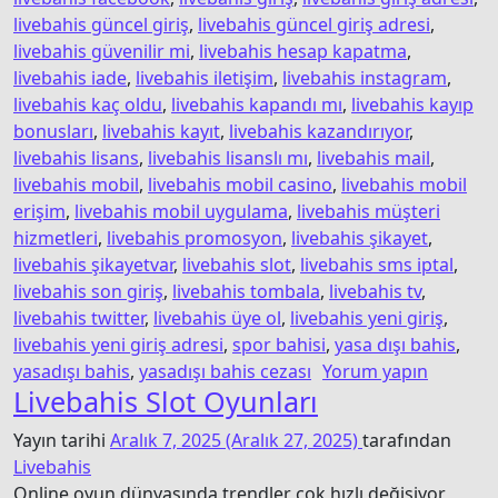
livebahis güncel giriş
,
livebahis güncel giriş adresi
,
livebahis güvenilir mi
,
livebahis hesap kapatma
,
livebahis iade
,
livebahis iletişim
,
livebahis instagram
,
livebahis kaç oldu
,
livebahis kapandı mı
,
livebahis kayıp
bonusları
,
livebahis kayıt
,
livebahis kazandırıyor
,
livebahis lisans
,
livebahis lisanslı mı
,
livebahis mail
,
livebahis mobil
,
livebahis mobil casino
,
livebahis mobil
erişim
,
livebahis mobil uygulama
,
livebahis müşteri
hizmetleri
,
livebahis promosyon
,
livebahis şikayet
,
livebahis şikayetvar
,
livebahis slot
,
livebahis sms iptal
,
livebahis son giriş
,
livebahis tombala
,
livebahis tv
,
livebahis twitter
,
livebahis üye ol
,
livebahis yeni giriş
,
livebahis yeni giriş adresi
,
spor bahisi
,
yasa dışı bahis
,
yasadışı bahis
,
yasadışı bahis cezası
Yorum yapın
Livebahis Slot Oyunları
Yayın tarihi
Aralık 7, 2025
(Aralık 27, 2025)
tarafından
Livebahis
Online oyun dünyasında trendler çok hızlı değişiyor,