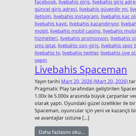
facebook
,
livebahis giriş
,
livebahis giriş adre
güncel giriş adresi
,
livebahis güvenilir mi
,
li
iletişim
,
livebahis instagram
,
livebahis kaç o
livebahis kayıt
,
livebahis kazandırıyor
,
livebah
mobil
,
livebahis mobil casino
,
livebahis mobi
hizmetleri
,
livebahis promosyon
,
livebahis ş
sms iptal
,
livebahis son giriş
,
livebahis spor 
livebahis tv
,
livebahis twitter
,
livebahis üye ol
yapın
Livebahis Spaceman
Yayın tarihi
Mart 20, 2026
(Mart 20, 2026)
ta
Pragmatic Play tarafından geliştirilen Space
1.00x ile 5.000x arasında büyük çarpanlar ve
olarak yaptı. Oyundaki güzel özellikler ile 
Spaceman, oyuncular için yeni ve kazançlı bi
ve avantajlar üstüne […]
from Livebahis Space
Daha fazlasını oku…