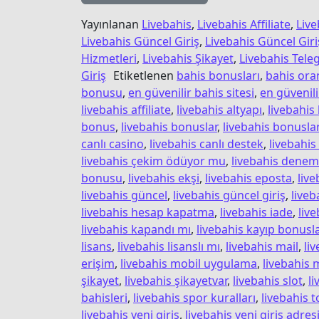
Yayınlanan
Livebahis
,
Livebahis Affiliate
,
Live
Livebahis Güncel Giriş
,
Livebahis Güncel Giri
Hizmetleri
,
Livebahis Şikayet
,
Livebahis Tel
Giriş
Etiketlenen
bahis bonusları
,
bahis oran
bonusu
,
en güvenilir bahis sitesi
,
en güvenili
livebahis affiliate
,
livebahis altyapı
,
livebahis
bonus
,
livebahis bonuslar
,
livebahis bonuslar
canlı casino
,
livebahis canlı destek
,
livebahis
livebahis çekim ödüyor mu
,
livebahis dene
bonusu
,
livebahis ekşi
,
livebahis eposta
,
liv
livebahis güncel
,
livebahis güncel giriş
,
liveb
livebahis hesap kapatma
,
livebahis iade
,
live
livebahis kapandı mı
,
livebahis kayıp bonusla
lisans
,
livebahis lisanslı mı
,
livebahis mail
,
li
erişim
,
livebahis mobil uygulama
,
livebahis 
şikayet
,
livebahis şikayetvar
,
livebahis slot
,
li
bahisleri
,
livebahis spor kuralları
,
livebahis 
livebahis yeni giriş
,
livebahis yeni giriş adres