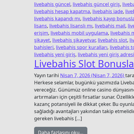
livebahis güncel
,
livebahis güncel giriş
,
liveb
livebahis hesap kapatma
,
livebahis iade
,
live
livebahis kapandı mı
,
livebahis kayıp bonusla
lisans
,
livebahis lisanslı mı
,
livebahis mail
,
li
erişim
,
livebahis mobil uygulama
,
livebahis 
şikayet
,
livebahis şikayetvar
,
livebahis slot
,
li
bahisleri
,
livebahis spor kuralları
,
livebahis 
livebahis yeni giriş
,
livebahis yeni giriş adres
Livebahis Slot Bonusla
Yayın tarihi
Nisan 7, 2026
(Nisan 7, 2026)
tar
Herkese selamlar, bugünkü yazımızda Livebah
vereceğiz. Günümüz online casino dünyasınd
artırmaları için çeşitli fırsatlar sunar. Özell
kazanç potansiyeli ile dikkat çeker. Bu oyunla
sağladığı avantajları yakından takip etmelid
gereken livebahis […]
from Livebahis Slot Bo
Daha fazlasını oku…