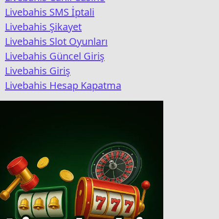
Livebahis SMS İptali
Livebahis Şikayet
Livebahis Slot Oyunları
Livebahis Güncel Giriş
Livebahis Giriş
Livebahis Hesap Kapatma