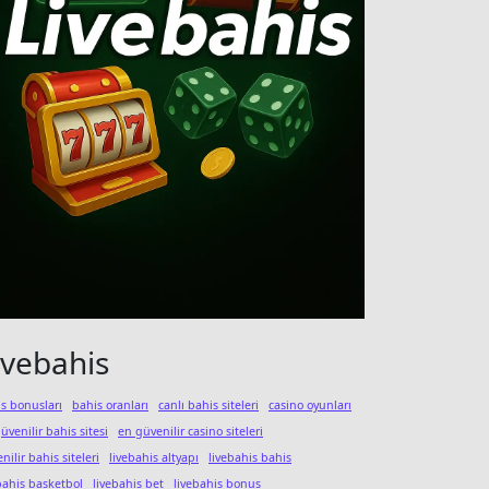
ivebahis
s bonusları
bahis oranları
canlı bahis siteleri
casino oyunları
üvenilir bahis sitesi
en güvenilir casino siteleri
nilir bahis siteleri
livebahis altyapı
livebahis bahis
bahis basketbol
livebahis bet
livebahis bonus