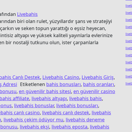
live
live
afından
Livebahis
live
ndan biri olan rulet, yüzyıllardır şans ve stratejiyi
live
rkın ve seken topun yarattığı o eşsiz heyecan,
live
siz altyapı ve yüksek kaliteli yayınlarla evlerinize
live
n bir nostalji tutkunu olun, ister çarpanlarla
live
live
live
live
bahis Canlı Destek
,
Livebahis Casino
,
Livebahis Giriş
,
live
ş Adresi
Etiketlenen
bahis bonusları
,
bahis oranları
,
live
bonusu
,
en güvenilir bahis sitesi
,
en güvenilir casino
bahis affiliate
,
livebahis altyapı
,
livebahis bahis
,
 bonus
,
livebahis bonuslar
,
livebahis bonusları
,
ebahis canlı casino
,
livebahis canlı destek
,
livebahis
m
,
livebahis çekim ödüyor mu
,
livebahis deneme
t bonusu
,
livebahis ekşi
,
livebahis eposta
,
livebahis