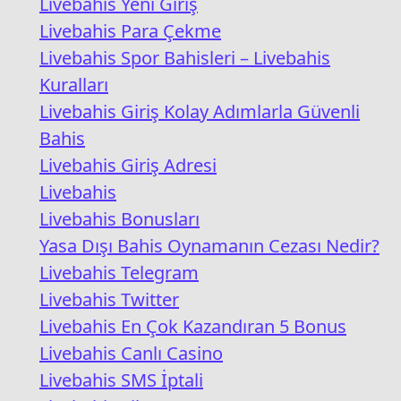
Livebahis Yeni Giriş
Livebahis Para Çekme
Livebahis Spor Bahisleri – Livebahis
Kuralları
Livebahis Giriş Kolay Adımlarla Güvenli
Bahis
Livebahis Giriş Adresi
Livebahis
Livebahis Bonusları
Yasa Dışı Bahis Oynamanın Cezası Nedir?
Livebahis Telegram
Livebahis Twitter
Livebahis En Çok Kazandıran 5 Bonus
Livebahis Canlı Casino
Livebahis SMS İptali