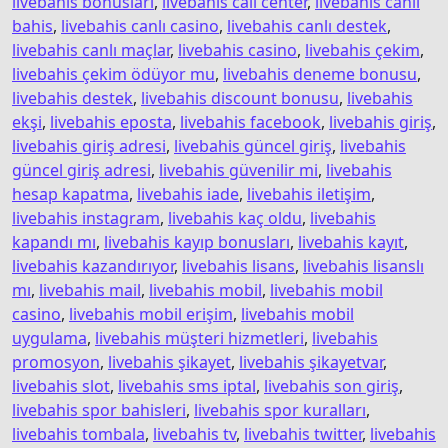
livebahis bonusları
,
livebahis call center
,
livebahis canlı
bahis
,
livebahis canlı casino
,
livebahis canlı destek
,
livebahis canlı maçlar
,
livebahis casino
,
livebahis çekim
,
livebahis çekim ödüyor mu
,
livebahis deneme bonusu
,
livebahis destek
,
livebahis discount bonusu
,
livebahis
ekşi
,
livebahis eposta
,
livebahis facebook
,
livebahis giriş
,
livebahis giriş adresi
,
livebahis güncel giriş
,
livebahis
güncel giriş adresi
,
livebahis güvenilir mi
,
livebahis
hesap kapatma
,
livebahis iade
,
livebahis iletişim
,
livebahis instagram
,
livebahis kaç oldu
,
livebahis
kapandı mı
,
livebahis kayıp bonusları
,
livebahis kayıt
,
livebahis kazandırıyor
,
livebahis lisans
,
livebahis lisanslı
mı
,
livebahis mail
,
livebahis mobil
,
livebahis mobil
casino
,
livebahis mobil erişim
,
livebahis mobil
uygulama
,
livebahis müşteri hizmetleri
,
livebahis
promosyon
,
livebahis şikayet
,
livebahis şikayetvar
,
livebahis slot
,
livebahis sms iptal
,
livebahis son giriş
,
livebahis spor bahisleri
,
livebahis spor kuralları
,
livebahis tombala
,
livebahis tv
,
livebahis twitter
,
livebahis