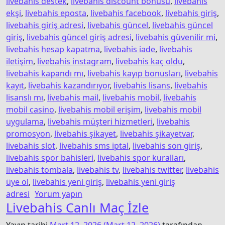
livebahis destek
,
livebahis discount bonusu
,
livebahis
ekşi
,
livebahis eposta
,
livebahis facebook
,
livebahis giriş
,
livebahis giriş adresi
,
livebahis güncel
,
livebahis güncel
giriş
,
livebahis güncel giriş adresi
,
livebahis güvenilir mi
,
livebahis hesap kapatma
,
livebahis iade
,
livebahis
iletişim
,
livebahis instagram
,
livebahis kaç oldu
,
livebahis kapandı mı
,
livebahis kayıp bonusları
,
livebahis
kayıt
,
livebahis kazandırıyor
,
livebahis lisans
,
livebahis
lisanslı mı
,
livebahis mail
,
livebahis mobil
,
livebahis
mobil casino
,
livebahis mobil erişim
,
livebahis mobil
uygulama
,
livebahis müşteri hizmetleri
,
livebahis
promosyon
,
livebahis şikayet
,
livebahis şikayetvar
,
livebahis slot
,
livebahis sms iptal
,
livebahis son giriş
,
livebahis spor bahisleri
,
livebahis spor kuralları
,
livebahis tombala
,
livebahis tv
,
livebahis twitter
,
livebahis
üye ol
,
livebahis yeni giriş
,
livebahis yeni giriş
adresi
Yorum yapın
Livebahis Canlı Maç İzle