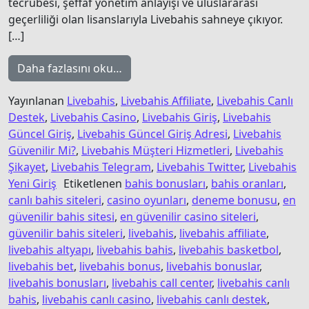
tecrübesi, şeffaf yönetim anlayışı ve uluslararası
geçerliliği olan lisanslarıyla Livebahis sahneye çıkıyor.
[…]
from Livebahis Kurumsal Kimlik
Daha fazlasını oku…
Yayınlanan
Livebahis
,
Livebahis Affiliate
,
Livebahis Canlı
Destek
,
Livebahis Casino
,
Livebahis Giriş
,
Livebahis
Güncel Giriş
,
Livebahis Güncel Giriş Adresi
,
Livebahis
Güvenilir Mi?
,
Livebahis Müşteri Hizmetleri
,
Livebahis
Şikayet
,
Livebahis Telegram
,
Livebahis Twitter
,
Livebahis
Yeni Giriş
Etiketlenen
bahis bonusları
,
bahis oranları
,
canlı bahis siteleri
,
casino oyunları
,
deneme bonusu
,
en
güvenilir bahis sitesi
,
en güvenilir casino siteleri
,
güvenilir bahis siteleri
,
livebahis
,
livebahis affiliate
,
livebahis altyapı
,
livebahis bahis
,
livebahis basketbol
,
livebahis bet
,
livebahis bonus
,
livebahis bonuslar
,
livebahis bonusları
,
livebahis call center
,
livebahis canlı
bahis
,
livebahis canlı casino
,
livebahis canlı destek
,