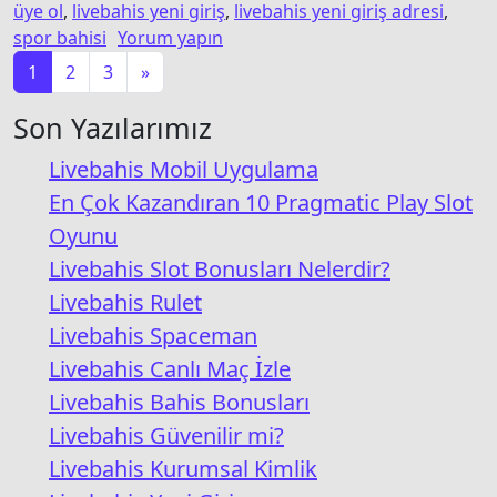
üye ol
,
livebahis yeni giriş
,
livebahis yeni giriş adresi
,
spor bahisi
Yorum yapın
Yazı dolaşımı
1
2
3
»
Son Yazılarımız
Livebahis Mobil Uygulama
En Çok Kazandıran 10 Pragmatic Play Slot
Oyunu
Livebahis Slot Bonusları Nelerdir?
Livebahis Rulet
Livebahis Spaceman
Livebahis Canlı Maç İzle
Livebahis Bahis Bonusları
Livebahis Güvenilir mi?
Livebahis Kurumsal Kimlik