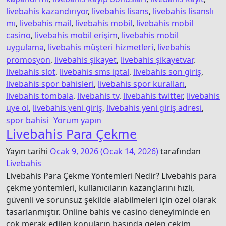
livebahis kazandırıyor
,
livebahis lisans
,
livebahis lisanslı
mı
,
livebahis mail
,
livebahis mobil
,
livebahis mobil
casino
,
livebahis mobil erişim
,
livebahis mobil
uygulama
,
livebahis müşteri hizmetleri
,
livebahis
promosyon
,
livebahis şikayet
,
livebahis şikayetvar
,
livebahis slot
,
livebahis sms iptal
,
livebahis son giriş
,
livebahis spor bahisleri
,
livebahis spor kuralları
,
livebahis tombala
,
livebahis tv
,
livebahis twitter
,
livebahis
üye ol
,
livebahis yeni giriş
,
livebahis yeni giriş adresi
,
spor bahisi
Yorum yapın
Livebahis Para Çekme
Yayın tarihi
Ocak 9, 2026
(Ocak 14, 2026)
tarafından
Livebahis
Livebahis Para Çekme Yöntemleri Nedir? Livebahis para
çekme yöntemleri, kullanıcıların kazançlarını hızlı,
güvenli ve sorunsuz şekilde alabilmeleri için özel olarak
tasarlanmıştır. Online bahis ve casino deneyiminde en
çok merak edilen konuların başında gelen çekim