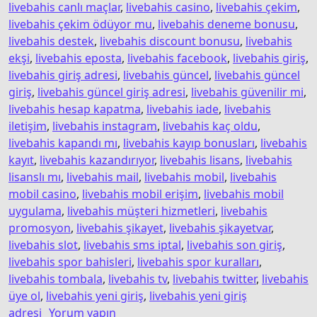
livebahis canlı maçlar
,
livebahis casino
,
livebahis çekim
,
livebahis çekim ödüyor mu
,
livebahis deneme bonusu
,
livebahis destek
,
livebahis discount bonusu
,
livebahis
ekşi
,
livebahis eposta
,
livebahis facebook
,
livebahis giriş
,
livebahis giriş adresi
,
livebahis güncel
,
livebahis güncel
giriş
,
livebahis güncel giriş adresi
,
livebahis güvenilir mi
,
livebahis hesap kapatma
,
livebahis iade
,
livebahis
iletişim
,
livebahis instagram
,
livebahis kaç oldu
,
livebahis kapandı mı
,
livebahis kayıp bonusları
,
livebahis
kayıt
,
livebahis kazandırıyor
,
livebahis lisans
,
livebahis
lisanslı mı
,
livebahis mail
,
livebahis mobil
,
livebahis
mobil casino
,
livebahis mobil erişim
,
livebahis mobil
uygulama
,
livebahis müşteri hizmetleri
,
livebahis
promosyon
,
livebahis şikayet
,
livebahis şikayetvar
,
livebahis slot
,
livebahis sms iptal
,
livebahis son giriş
,
livebahis spor bahisleri
,
livebahis spor kuralları
,
livebahis tombala
,
livebahis tv
,
livebahis twitter
,
livebahis
üye ol
,
livebahis yeni giriş
,
livebahis yeni giriş
adresi
Yorum yapın