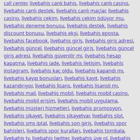
call center
,
livebahis canlı bahis
,
livebahis canlı casino
,
livebahis canlı destek
,
livebahis canlı maçlar
,
livebahis
casino
,
livebahis çekim
,
livebahis çekim ödüyor mu
,
livebahis deneme bonusu
,
livebahis destek
,
livebahis
discount bonusu
,
livebahis ekşi
,
livebahis eposta
,
livebahis facebook
,
livebahis giriş
,
livebahis giriş adresi
,
livebahis güncel
,
livebahis güncel giriş
,
livebahis güncel
giriş adresi
,
livebahis güvenilir mi
,
livebahis hesap
kapatma
,
livebahis iade
,
livebahis iletişim
,
livebahis
instagram
,
livebahis kaç oldu
,
livebahis kapandı mı
,
livebahis kayıp bonusları
,
livebahis kayıt
,
livebahis
kazandırıyor
,
livebahis lisans
,
livebahis lisanslı mı
,
livebahis mail
,
livebahis mobil
,
livebahis mobil casino
,
livebahis mobil erişim
,
livebahis mobil uygulama
,
livebahis müşteri hizmetleri
,
livebahis promosyon
,
livebahis şikayet
,
livebahis şikayetvar
,
livebahis slot
,
livebahis sms iptal
,
livebahis son giriş
,
livebahis spor
bahisleri
,
livebahis spor kuralları
,
livebahis tombala
,
livebahis tv
,
livebahis twitter
,
livebahis üye ol
,
livebahis