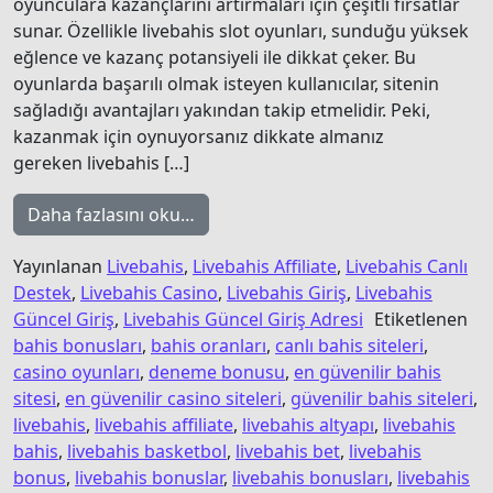
oyunculara kazançlarını artırmaları için çeşitli fırsatlar
sunar. Özellikle livebahis slot oyunları, sunduğu yüksek
eğlence ve kazanç potansiyeli ile dikkat çeker. Bu
oyunlarda başarılı olmak isteyen kullanıcılar, sitenin
sağladığı avantajları yakından takip etmelidir. Peki,
kazanmak için oynuyorsanız dikkate almanız
gereken livebahis […]
from Livebahis Slot Bonusları Nelerd
Daha fazlasını oku…
Yayınlanan
Livebahis
,
Livebahis Affiliate
,
Livebahis Canlı
Destek
,
Livebahis Casino
,
Livebahis Giriş
,
Livebahis
Güncel Giriş
,
Livebahis Güncel Giriş Adresi
Etiketlenen
bahis bonusları
,
bahis oranları
,
canlı bahis siteleri
,
casino oyunları
,
deneme bonusu
,
en güvenilir bahis
sitesi
,
en güvenilir casino siteleri
,
güvenilir bahis siteleri
,
livebahis
,
livebahis affiliate
,
livebahis altyapı
,
livebahis
bahis
,
livebahis basketbol
,
livebahis bet
,
livebahis
bonus
,
livebahis bonuslar
,
livebahis bonusları
,
livebahis