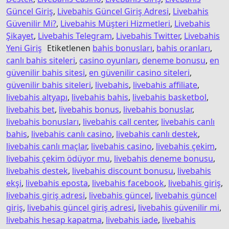
Güncel Giriş
,
Livebahis Güncel Giriş Adresi
,
Livebahis
Güvenilir Mi?
,
Livebahis Müşteri Hizmetleri
,
Livebahis
Şikayet
,
Livebahis Telegram
,
Livebahis Twitter
,
Livebahis
Yeni Giriş
Etiketlenen
bahis bonusları
,
bahis oranları
,
canlı bahis siteleri
,
casino oyunları
,
deneme bonusu
,
en
güvenilir bahis sitesi
,
en güvenilir casino siteleri
,
güvenilir bahis siteleri
,
livebahis
,
livebahis affiliate
,
livebahis altyapı
,
livebahis bahis
,
livebahis basketbol
,
livebahis bet
,
livebahis bonus
,
livebahis bonuslar
,
livebahis bonusları
,
livebahis call center
,
livebahis canlı
bahis
,
livebahis canlı casino
,
livebahis canlı destek
,
livebahis canlı maçlar
,
livebahis casino
,
livebahis çekim
,
livebahis çekim ödüyor mu
,
livebahis deneme bonusu
,
livebahis destek
,
livebahis discount bonusu
,
livebahis
ekşi
,
livebahis eposta
,
livebahis facebook
,
livebahis giriş
,
livebahis giriş adresi
,
livebahis güncel
,
livebahis güncel
giriş
,
livebahis güncel giriş adresi
,
livebahis güvenilir mi
,
livebahis hesap kapatma
,
livebahis iade
,
livebahis