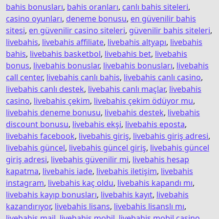
bahis bonusları
,
bahis oranları
,
canlı bahis siteleri
,
casino oyunları
,
deneme bonusu
,
en güvenilir bahis
sitesi
,
en güvenilir casino siteleri
,
güvenilir bahis siteleri
,
livebahis
,
livebahis affiliate
,
livebahis altyapı
,
livebahis
bahis
,
livebahis basketbol
,
livebahis bet
,
livebahis
bonus
,
livebahis bonuslar
,
livebahis bonusları
,
livebahis
call center
,
livebahis canlı bahis
,
livebahis canlı casino
,
livebahis canlı destek
,
livebahis canlı maçlar
,
livebahis
casino
,
livebahis çekim
,
livebahis çekim ödüyor mu
,
livebahis deneme bonusu
,
livebahis destek
,
livebahis
discount bonusu
,
livebahis ekşi
,
livebahis eposta
,
livebahis facebook
,
livebahis giriş
,
livebahis giriş adresi
,
livebahis güncel
,
livebahis güncel giriş
,
livebahis güncel
giriş adresi
,
livebahis güvenilir mi
,
livebahis hesap
kapatma
,
livebahis iade
,
livebahis iletişim
,
livebahis
instagram
,
livebahis kaç oldu
,
livebahis kapandı mı
,
livebahis kayıp bonusları
,
livebahis kayıt
,
livebahis
kazandırıyor
,
livebahis lisans
,
livebahis lisanslı mı
,
livebahis mail
,
livebahis mobil
,
livebahis mobil casino
,