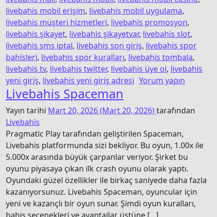
livebahis mobil erişim
,
livebahis mobil uygulama
,
livebahis müşteri hizmetleri
,
livebahis promosyon
,
livebahis şikayet
,
livebahis şikayetvar
,
livebahis slot
,
livebahis sms iptal
,
livebahis son giriş
,
livebahis spor
bahisleri
,
livebahis spor kuralları
,
livebahis tombala
,
livebahis tv
,
livebahis twitter
,
livebahis üye ol
,
livebahis
yeni giriş
,
livebahis yeni giriş adresi
Yorum yapın
Livebahis Spaceman
Yayın tarihi
Mart 20, 2026
(Mart 20, 2026)
tarafından
Livebahis
Pragmatic Play tarafından geliştirilen Spaceman,
Livebahis platformunda sizi bekliyor. Bu oyun, 1.00x ile
5.000x arasında büyük çarpanlar veriyor. Şirket bu
oyunu piyasaya çıkan ilk crash oyunu olarak yaptı.
Oyundaki güzel özellikler ile birkaç saniyede daha fazla
kazanıyorsunuz. Livebahis Spaceman, oyuncular için
yeni ve kazançlı bir oyun sunar. Şimdi oyun kuralları,
bahis seçenekleri ve avantajlar üstüne […]