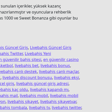
sunulan içerikler, yüksek kazanç
 hazırlanmıştır ve oyunculara rehberlik
pus 1000 ve Sweet Bonanza gibi oyunlar bu
is Güncel Giriş
,
Livebahis Güncel Giriş
bahis Twitter
,
Livebahis Yeni
n güvenilir bahis sitesi
,
en güvenilir casino
sketbol
,
livebahis bet
,
livebahis bonus
,
ivebahis canlı destek
,
livebahis canlı maçlar
,
k
,
livebahis discount bonusu
,
livebahis ekşi
,
el giriş
,
livebahis güncel giriş adresi
,
vebahis kaç oldu
,
livebahis kapandı mı
,
bahis mail
,
livebahis mobil
,
livebahis mobil
yon
,
livebahis şikayet
,
livebahis şikayetvar
,
ebahis tombala
,
livebahis tv
,
livebahis twitter
,