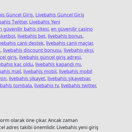
is Güncel Giriş
,
Livebahis Güncel Giriş
bahis Twitter
,
Livebahis Yeni
n güvenilir bahis sitesi
,
en güvenilir casino
sketbol
,
livebahis bet
,
livebahis bonus
,
ivebahis canlı destek
,
livebahis canlı maçlar
,
k
,
livebahis discount bonusu
,
livebahis ekşi
,
el giriş
,
livebahis güncel giriş adresi
,
vebahis kaç oldu
,
livebahis kapandı mı
,
bahis mail
,
livebahis mobil
,
livebahis mobil
yon
,
livebahis şikayet
,
livebahis şikayetvar
,
ebahis tombala
,
livebahis tv
,
livebahis twitter
,
atform olarak öne çıkar. Ancak zaman
l adres takibi önemlidir. Livebahis yeni giriş