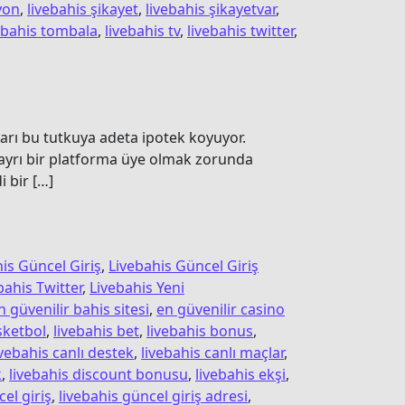
yon
,
livebahis şikayet
,
livebahis şikayetvar
,
ebahis tombala
,
livebahis tv
,
livebahis twitter
,
ları bu tutkuya adeta ipotek koyuyor.
in ayrı bir platforma üye olmak zorunda
 bir […]
is Güncel Giriş
,
Livebahis Güncel Giriş
bahis Twitter
,
Livebahis Yeni
n güvenilir bahis sitesi
,
en güvenilir casino
sketbol
,
livebahis bet
,
livebahis bonus
,
ivebahis canlı destek
,
livebahis canlı maçlar
,
k
,
livebahis discount bonusu
,
livebahis ekşi
,
el giriş
,
livebahis güncel giriş adresi
,