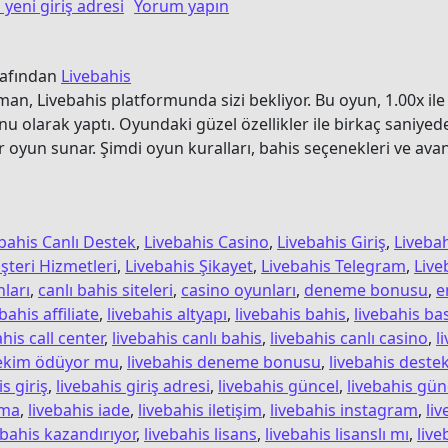
 yeni giriş adresi
Yorum yapın
rafından
Livebahis
man, Livebahis platformunda sizi bekliyor. Bu oyun, 1.00x ile
nu olarak yaptı. Oyundaki güzel özellikler ile birkaç saniye
r oyun sunar. Şimdi oyun kuralları, bahis seçenekleri ve avan
man
bahis Canlı Destek
,
Livebahis Casino
,
Livebahis Giriş
,
Livebah
şteri Hizmetleri
,
Livebahis Şikayet
,
Livebahis Telegram
,
Live
ları
,
canlı bahis siteleri
,
casino oyunları
,
deneme bonusu
,
e
bahis affiliate
,
livebahis altyapı
,
livebahis bahis
,
livebahis ba
ahis call center
,
livebahis canlı bahis
,
livebahis canlı casino
,
l
çekim ödüyor mu
,
livebahis deneme bonusu
,
livebahis deste
s giriş
,
livebahis giriş adresi
,
livebahis güncel
,
livebahis günc
tma
,
livebahis iade
,
livebahis iletişim
,
livebahis instagram
,
li
ebahis kazandırıyor
,
livebahis lisans
,
livebahis lisanslı mı
,
live