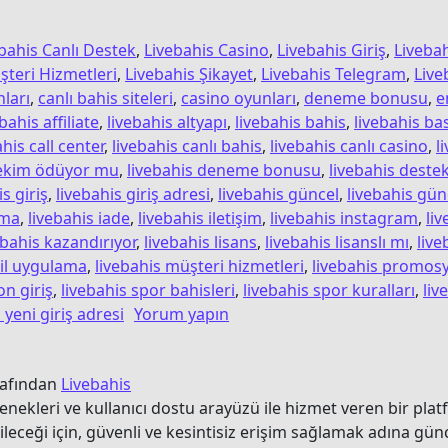
al Kimlik
bahis Canlı Destek
,
Livebahis Casino
,
Livebahis Giriş
,
Livebah
şteri Hizmetleri
,
Livebahis Şikayet
,
Livebahis Telegram
,
Live
ları
,
canlı bahis siteleri
,
casino oyunları
,
deneme bonusu
,
e
bahis affiliate
,
livebahis altyapı
,
livebahis bahis
,
livebahis ba
ahis call center
,
livebahis canlı bahis
,
livebahis canlı casino
,
l
çekim ödüyor mu
,
livebahis deneme bonusu
,
livebahis deste
s giriş
,
livebahis giriş adresi
,
livebahis güncel
,
livebahis günc
tma
,
livebahis iade
,
livebahis iletişim
,
livebahis instagram
,
li
ebahis kazandırıyor
,
livebahis lisans
,
livebahis lisanslı mı
,
live
il uygulama
,
livebahis müşteri hizmetleri
,
livebahis promos
on giriş
,
livebahis spor bahisleri
,
livebahis spor kuralları
,
liv
 yeni giriş adresi
Yorum yapın
rafından
Livebahis
enekleri ve kullanıcı dostu arayüzü ile hizmet veren bir pl
leceği için, güvenli ve kesintisiz erişim sağlamak adına günce