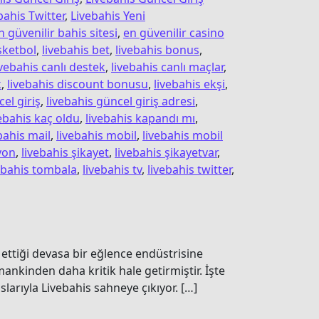
bahis Twitter
,
Livebahis Yeni
n güvenilir bahis sitesi
,
en güvenilir casino
sketbol
,
livebahis bet
,
livebahis bonus
,
ivebahis canlı destek
,
livebahis canlı maçlar
,
k
,
livebahis discount bonusu
,
livebahis ekşi
,
el giriş
,
livebahis güncel giriş adresi
,
vebahis kaç oldu
,
livebahis kapandı mı
,
bahis mail
,
livebahis mobil
,
livebahis mobil
yon
,
livebahis şikayet
,
livebahis şikayetvar
,
ebahis tombala
,
livebahis tv
,
livebahis twitter
,
 ettiği devasa bir eğlence endüstrisine
ankinden daha kritik hale getirmiştir. İşte
slarıyla Livebahis sahneye çıkıyor. […]