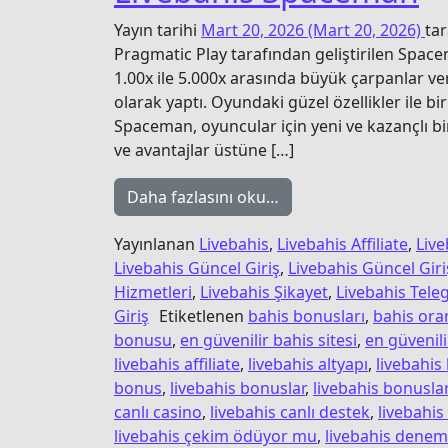
Yayın tarihi
Mart 20, 2026
(Mart 20, 2026)
ta
Pragmatic Play tarafından geliştirilen Space
1.00x ile 5.000x arasında büyük çarpanlar ve
olarak yaptı. Oyundaki güzel özellikler ile 
Spaceman, oyuncular için yeni ve kazançlı bi
ve avantajlar üstüne […]
from Livebahis Space
Daha fazlasını oku…
Yayınlanan
Livebahis
,
Livebahis Affiliate
,
Live
Livebahis Güncel Giriş
,
Livebahis Güncel Giri
Hizmetleri
,
Livebahis Şikayet
,
Livebahis Tel
Giriş
Etiketlenen
bahis bonusları
,
bahis oran
bonusu
,
en güvenilir bahis sitesi
,
en güvenili
livebahis affiliate
,
livebahis altyapı
,
livebahis
bonus
,
livebahis bonuslar
,
livebahis bonuslar
canlı casino
,
livebahis canlı destek
,
livebahis
livebahis çekim ödüyor mu
,
livebahis dene