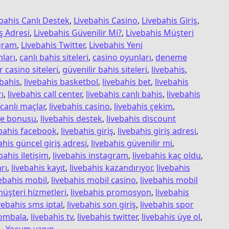
bahis Canlı Destek
,
Livebahis Casino
,
Livebahis Giriş
,
ş Adresi
,
Livebahis Güvenilir Mi?
,
Livebahis Müşteri
egram
,
Livebahis Twitter
,
Livebahis Yeni
ları
,
canlı bahis siteleri
,
casino oyunları
,
deneme
r casino siteleri
,
güvenilir bahis siteleri
,
livebahis
,
 bahis
,
livebahis basketbol
,
livebahis bet
,
livebahis
ı
,
livebahis call center
,
livebahis canlı bahis
,
livebahis
 canlı maçlar
,
livebahis casino
,
livebahis çekim
,
me bonusu
,
livebahis destek
,
livebahis discount
ebahis facebook
,
livebahis giriş
,
livebahis giriş adresi
,
ahis güncel giriş adresi
,
livebahis güvenilir mi
,
bahis iletişim
,
livebahis instagram
,
livebahis kaç oldu
,
rı
,
livebahis kayıt
,
livebahis kazandırıyor
,
livebahis
vebahis mobil
,
livebahis mobil casino
,
livebahis mobil
müşteri hizmetleri
,
livebahis promosyon
,
livebahis
vebahis sms iptal
,
livebahis son giriş
,
livebahis spor
tombala
,
livebahis tv
,
livebahis twitter
,
livebahis üye ol
,