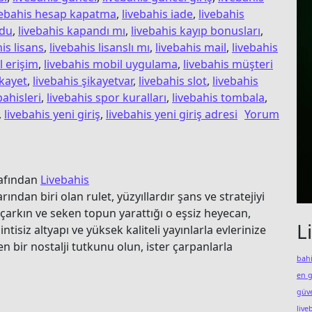
vebahis hesap kapatma
,
livebahis iade
,
livebahis
ldu
,
livebahis kapandı mı
,
livebahis kayıp bonusları
,
is lisans
,
livebahis lisanslı mı
,
livebahis mail
,
livebahis
l erişim
,
livebahis mobil uygulama
,
livebahis müşteri
ikayet
,
livebahis şikayetvar
,
livebahis slot
,
livebahis
bahisleri
,
livebahis spor kuralları
,
livebahis tombala
,
,
livebahis yeni giriş
,
livebahis yeni giriş adresi
Yorum
afından
Livebahis
ndan biri olan rulet, yüzyıllardır şans ve stratejiyi
rkın ve seken topun yarattığı o eşsiz heyecan,
L
siz altyapı ve yüksek kaliteli yayınlarla evlerinize
n bir nostalji tutkunu olun, ister çarpanlarla
bahi
en g
güve
live