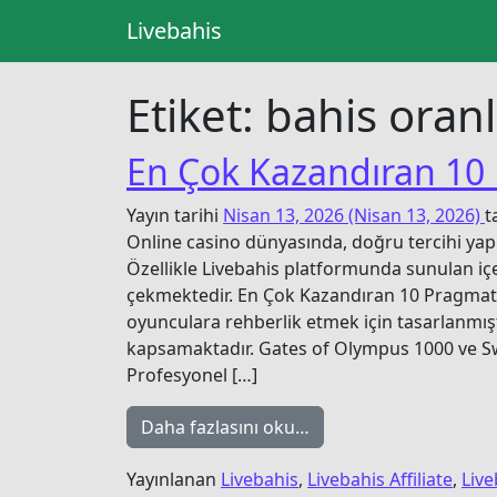
İçeriğe geç
Livebahis
Ana gezinti
Etiket:
bahis oranl
En Çok Kazandıran 10 
Yayın tarihi
Nisan 13, 2026
(Nisan 13, 2026)
t
Online casino dünyasında, doğru tercihi ya
Özellikle Livebahis platformunda sunulan içer
çekmektedir. En Çok Kazandıran 10 Pragmatic P
oyunculara rehberlik etmek için tasarlanmıştı
kapsamaktadır. Gates of Olympus 1000 ve Swe
Profesyonel […]
from En Çok Kazandıra
Daha fazlasını oku…
Yayınlanan
Livebahis
,
Livebahis Affiliate
,
Live