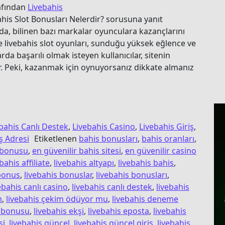
afından
Livebahis
is Slot Bonusları Nelerdir? sorusuna yanıt
a, bilinen bazı markalar oyunculara kazançlarını
ikle livebahis slot oyunları, sunduğu yüksek eğlence ve
rda başarılı olmak isteyen kullanıcılar, sitenin
ir. Peki, kazanmak için oynuyorsanız dikkate almanız
nusları Nelerdir?
bahis Canlı Destek
,
Livebahis Casino
,
Livebahis Giriş
,
ş Adresi
Etiketlenen
bahis bonusları
,
bahis oranları
,
bonusu
,
en güvenilir bahis sitesi
,
en güvenilir casino
bahis affiliate
,
livebahis altyapı
,
livebahis bahis
,
 bonus
,
livebahis bonuslar
,
livebahis bonusları
,
ebahis canlı casino
,
livebahis canlı destek
,
livebahis
m
,
livebahis çekim ödüyor mu
,
livebahis deneme
t bonusu
,
livebahis ekşi
,
livebahis eposta
,
livebahis
si
,
livebahis güncel
,
livebahis güncel giriş
,
livebahis