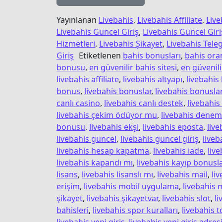
Yayınlanan
Livebahis
,
Livebahis Affiliate
,
Live
Livebahis Güncel Giriş
,
Livebahis Güncel Giri
Hizmetleri
,
Livebahis Şikayet
,
Livebahis Tel
Giriş
Etiketlenen
bahis bonusları
,
bahis oran
bonusu
,
en güvenilir bahis sitesi
,
en güvenili
livebahis affiliate
,
livebahis altyapı
,
livebahis
bonus
,
livebahis bonuslar
,
livebahis bonuslar
canlı casino
,
livebahis canlı destek
,
livebahis
livebahis çekim ödüyor mu
,
livebahis dene
bonusu
,
livebahis ekşi
,
livebahis eposta
,
liv
livebahis güncel
,
livebahis güncel giriş
,
liveb
livebahis hesap kapatma
,
livebahis iade
,
live
livebahis kapandı mı
,
livebahis kayıp bonusla
lisans
,
livebahis lisanslı mı
,
livebahis mail
,
li
erişim
,
livebahis mobil uygulama
,
livebahis 
şikayet
,
livebahis şikayetvar
,
livebahis slot
,
li
bahisleri
,
livebahis spor kuralları
,
livebahis 