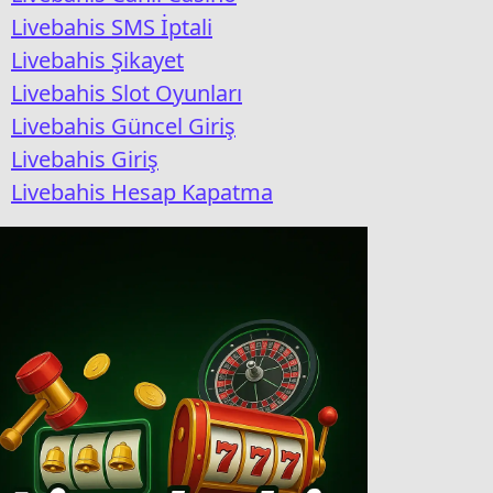
Livebahis SMS İptali
Livebahis Şikayet
Livebahis Slot Oyunları
Livebahis Güncel Giriş
Livebahis Giriş
Livebahis Hesap Kapatma