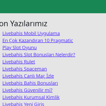
on Yazılarımız
Livebahis Mobil Uygulama
En Çok Kazandıran 10 Pragmatic
Play Slot Oyunu
Livebahis Slot Bonusları Nelerdir?
Livebahis Rulet
Livebahis Spaceman
Livebahis Canlı Maç İzle
Livebahis Bahis Bonusları
Livebahis Güvenilir mi?
Livebahis Kurumsal Kimlik
Livebahis Yeni Giriş