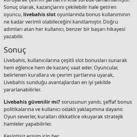
Sonuç olarak, kazançlarını çekilebilir hale getiren
oyuncu,
livebahis slot
oyunlarında bonus kullanımının
ne kadar verimli olabileceğini kanıtlamıştır. Doğru
adımları atan her kullanıcı, benzer bir başarı hikayesi
yazabilir.
Sonuç
Livebahis, kullanıcılarına çeşitli slot bonusları sunarak
hem eğlence hem de kazanç vaat eder. Oyuncular,
belirlenen kurallara ve çevrim şartlarına uyarak,
Livebahis sunduğu avantajlardan en iyi şekilde
yararlanabilirler.
Livebahis güvenilir mi?
sorusunun yanıtı, şeffaf bonus
politikalarına ve kullanıcı odaklı yaklaşımına dayanır.
Oyun severler, kuralları dikkatlice okuyarak stratejik
hamleler yapabilirler.
Kesintisiz erişim için her