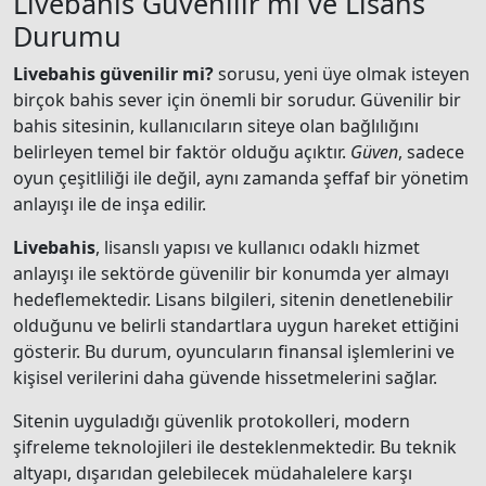
Livebahis Güvenilir mi ve Lisans
Durumu
Livebahis güvenilir mi?
sorusu, yeni üye olmak isteyen
birçok bahis sever için önemli bir sorudur. Güvenilir bir
bahis sitesinin, kullanıcıların siteye olan bağlılığını
belirleyen temel bir faktör olduğu açıktır.
Güven
, sadece
oyun çeşitliliği ile değil, aynı zamanda şeffaf bir yönetim
anlayışı ile de inşa edilir.
Livebahis
, lisanslı yapısı ve kullanıcı odaklı hizmet
anlayışı ile sektörde güvenilir bir konumda yer almayı
hedeflemektedir. Lisans bilgileri, sitenin denetlenebilir
olduğunu ve belirli standartlara uygun hareket ettiğini
gösterir. Bu durum, oyuncuların finansal işlemlerini ve
kişisel verilerini daha güvende hissetmelerini sağlar.
Sitenin uyguladığı güvenlik protokolleri, modern
şifreleme teknolojileri ile desteklenmektedir. Bu teknik
altyapı, dışarıdan gelebilecek müdahalelere karşı