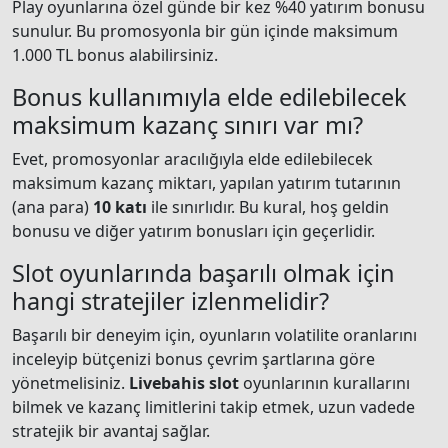
Play oyunlarına özel günde bir kez %40 yatırım bonusu
sunulur. Bu promosyonla bir gün içinde maksimum
1.000 TL bonus alabilirsiniz.
Bonus kullanımıyla elde edilebilecek
maksimum kazanç sınırı var mı?
Evet, promosyonlar aracılığıyla elde edilebilecek
maksimum kazanç miktarı, yapılan yatırım tutarının
(ana para)
10 katı
ile sınırlıdır. Bu kural, hoş geldin
bonusu ve diğer yatırım bonusları için geçerlidir.
Slot oyunlarında başarılı olmak için
hangi stratejiler izlenmelidir?
Başarılı bir deneyim için, oyunların volatilite oranlarını
inceleyip bütçenizi bonus çevrim şartlarına göre
yönetmelisiniz.
Livebahis slot
oyunlarının kurallarını
bilmek ve kazanç limitlerini takip etmek, uzun vadede
stratejik bir avantaj sağlar.