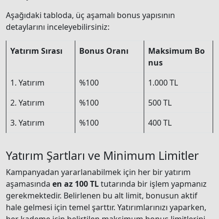
Aşağıdaki tabloda, üç aşamalı bonus yapısının
detaylarını inceleyebilirsiniz:
Yatırım Sırası
Bonus Oranı
Maksimum Bo
nus
1. Yatırım
%100
1.000 TL
2. Yatırım
%100
500 TL
3. Yatırım
%100
400 TL
Yatırım Şartları ve Minimum Limitler
Kampanyadan yararlanabilmek için her bir yatırım
aşamasında
en az 100 TL
tutarında bir işlem yapmanız
gerekmektedir. Belirlenen bu alt limit, bonusun aktif
hale gelmesi için temel şarttır. Yatırımlarınızı yaparken,