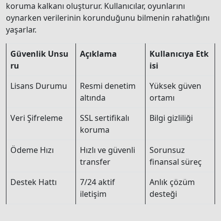
koruma kalkanı oluşturur. Kullanıcılar, oyunlarını
oynarken verilerinin korunduğunu bilmenin rahatlığını
yaşarlar.
Güvenlik Unsu
Açıklama
Kullanıcıya Etk
ru
isi
Lisans Durumu
Resmi denetim
Yüksek güven
altında
ortamı
Veri Şifreleme
SSL sertifikalı
Bilgi gizliliği
koruma
Ödeme Hızı
Hızlı ve güvenli
Sorunsuz
transfer
finansal süreç
Destek Hattı
7/24 aktif
Anlık çözüm
iletişim
desteği