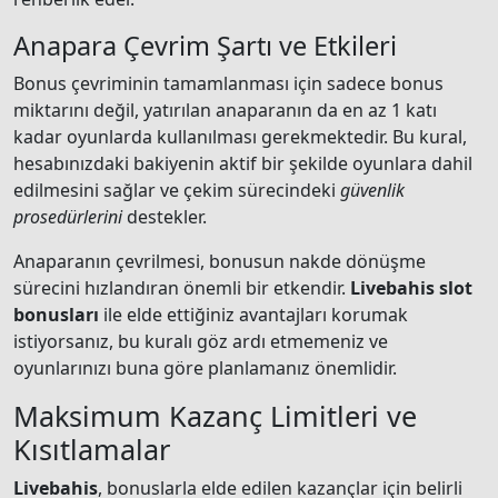
Anapara Çevrim Şartı ve Etkileri
Bonus çevriminin tamamlanması için sadece bonus
miktarını değil, yatırılan anaparanın da en az 1 katı
kadar oyunlarda kullanılması gerekmektedir. Bu kural,
hesabınızdaki bakiyenin aktif bir şekilde oyunlara dahil
edilmesini sağlar ve çekim sürecindeki
güvenlik
prosedürlerini
destekler.
Anaparanın çevrilmesi, bonusun nakde dönüşme
sürecini hızlandıran önemli bir etkendir.
Livebahis slot
bonusları
ile elde ettiğiniz avantajları korumak
istiyorsanız, bu kuralı göz ardı etmemeniz ve
oyunlarınızı buna göre planlamanız önemlidir.
Maksimum Kazanç Limitleri ve
Kısıtlamalar
Livebahis
, bonuslarla elde edilen kazançlar için belirli