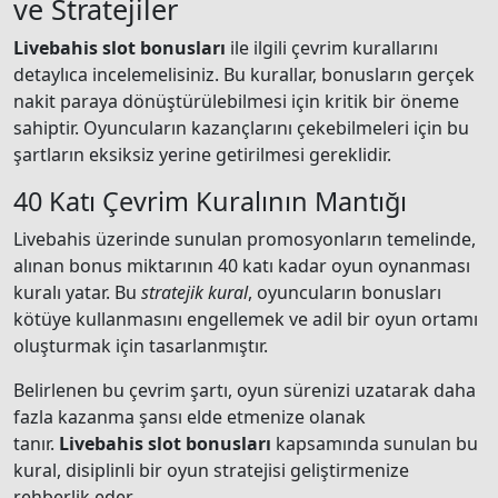
ve Stratejiler
Livebahis slot bonusları
ile ilgili çevrim kurallarını
detaylıca incelemelisiniz. Bu kurallar, bonusların gerçek
nakit paraya dönüştürülebilmesi için kritik bir öneme
sahiptir. Oyuncuların kazançlarını çekebilmeleri için bu
şartların eksiksiz yerine getirilmesi gereklidir.
40 Katı Çevrim Kuralının Mantığı
Livebahis üzerinde sunulan promosyonların temelinde,
alınan bonus miktarının 40 katı kadar oyun oynanması
kuralı yatar. Bu
stratejik kural
, oyuncuların bonusları
kötüye kullanmasını engellemek ve adil bir oyun ortamı
oluşturmak için tasarlanmıştır.
Belirlenen bu çevrim şartı, oyun sürenizi uzatarak daha
fazla kazanma şansı elde etmenize olanak
tanır.
Livebahis slot bonusları
kapsamında sunulan bu
kural, disiplinli bir oyun stratejisi geliştirmenize
rehberlik eder.