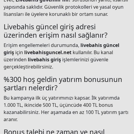
yapısında saklıdır. Güvenlik protokolleri ve yasal oyun
lisansları ile üyelere korunaklı bir ortam sunar.
Livebahis güncel giriş adresi
üzerinden erişim nasıl sağlanır?
Erişim engellemeleri durumunda,
livebahis güncel
giriş
için
livebahisguncel.net
kullanılır. Bu kanal
üzerinden
livebahis giriş
işlemlerinizi güvenle
gerçekleştirebilirsiniz.
%300 hoş geldin yatırım bonusunun
şartları nelerdir?
Bu kampanya ilk üç yatırımınızı kapsar. İlk yatırımda
1.000 TL, ikincide 500 TL, üçüncüde 400 TL bonus
kazanabilirsiniz. Her aşamada en az 100 TL yatırım şartı
aranır.
Bonus talebi ne zaman ve nasıl