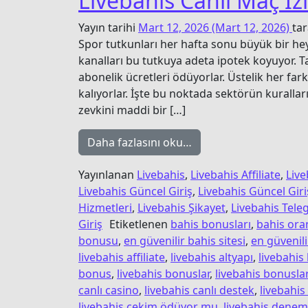
Livebahis Canlı Maç İz
Yayın tarihi
Mart 12, 2026
(Mart 12, 2026)
ta
Spor tutkunları her hafta sonu büyük bir hey
kanalları bu tutkuya adeta ipotek koyuyor. Ta
abonelik ücretleri ödüyorlar. Üstelik her fark
kalıyorlar. İşte bu noktada sektörün kurallar
zevkini maddi bir […]
from Livebahis Canlı M
Daha fazlasını oku…
Yayınlanan
Livebahis
,
Livebahis Affiliate
,
Live
Livebahis Güncel Giriş
,
Livebahis Güncel Giri
Hizmetleri
,
Livebahis Şikayet
,
Livebahis Tel
Giriş
Etiketlenen
bahis bonusları
,
bahis oran
bonusu
,
en güvenilir bahis sitesi
,
en güvenili
livebahis affiliate
,
livebahis altyapı
,
livebahis
bonus
,
livebahis bonuslar
,
livebahis bonuslar
canlı casino
,
livebahis canlı destek
,
livebahis
livebahis çekim ödüyor mu
,
livebahis dene