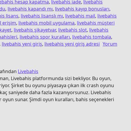
vebahis hesap kapatma
,
livebahis iade
,
livebahis
ldu
,
livebahis kapandı mı
,
livebahis kayıp bonusları
,
is lisans
,
livebahis lisanslı mı
,
livebahis mail
,
livebahis
l erişim
,
livebahis mobil uygulama
,
livebahis müşteri
ikayet
,
livebahis şikayetvar
,
livebahis slot
,
livebahis
bahisleri
,
livebahis spor kuralları
,
livebahis tombala
,
,
livebahis yeni giriş
,
livebahis yeni giriş adresi
Yorum
rafından
Livebahis
man, Livebahis platformunda sizi bekliyor. Bu oyun,
riyor. Şirket bu oyunu piyasaya çıkan ilk crash oyunu
birkaç saniyede daha fazla kazanıyorsunuz. Livebahis
r oyun sunar. Şimdi oyun kuralları, bahis seçenekleri
man