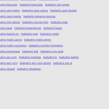
bahis bonuslar
livebahis bonusları
livebahis call center
bahis canlı bahis
livebahis canlı casino
livebahis canlı destek
bahis canlı maçlar
livebahis deneme bonusu
bahis giriş adresi
livebahis güncel giriş
livebahis iade
bahis kayıt
livebahis kazandırıyor
livebahis lisans
bahis lisanslı mı
livebahis mail
livebahis mobil
bahis mobil casino
livebahis mobil erişim
bahis mobil uygulama
livebahis müşteri hizmetleri
bahis promosyon
livebahis slot
livebahis sms iptal
bahis son giriş
livebahis tombala
livebahis tv
livebahis twitter
bahis yeni giriş
livebahis yeni giriş adresi
livebahis üye ol
bahis şikayet
livebahis şikayetvar