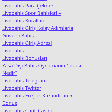
Livebahis Para Çekme
Livebahis Spor Bahisleri –
Livebahis Kuralları
Livebahis Giriş Kolay Adımlarla
Güvenli Bahis
Livebahis Giriş Adresi
Livebahis
Livebahis Bonusları
Yasa Dışı Bahis Oynamanın Cezası
Nedir?
Livebahis Telegram
Livebahis Twitter
Livebahis En Çok Kazandıran 5
Bonus
Livebahis Canlı Casino