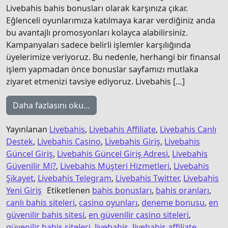
Livebahis bahis bonusları olarak karşınıza çıkar.
Eğlenceli oyunlarımıza katılmaya karar verdiğiniz anda
bu avantajlı promosyonları kolayca alabilirsiniz.
Kampanyaları sadece belirli işlemler karşılığında
üyelerimize veriyoruz. Bu nedenle, herhangi bir finansal
işlem yapmadan önce bonuslar sayfamızı mutlaka
ziyaret etmenizi tavsiye ediyoruz. Livebahis […]
from Livebahis Bahis Bonusları
Daha fazlasını oku…
Yayınlanan
Livebahis
,
Livebahis Affiliate
,
Livebahis Canlı
Destek
,
Livebahis Casino
,
Livebahis Giriş
,
Livebahis
Güncel Giriş
,
Livebahis Güncel Giriş Adresi
,
Livebahis
Güvenilir Mi?
,
Livebahis Müşteri Hizmetleri
,
Livebahis
Şikayet
,
Livebahis Telegram
,
Livebahis Twitter
,
Livebahis
Yeni Giriş
Etiketlenen
bahis bonusları
,
bahis oranları
,
canlı bahis siteleri
,
casino oyunları
,
deneme bonusu
,
en
güvenilir bahis sitesi
,
en güvenilir casino siteleri
,
güvenilir bahis siteleri
,
livebahis
,
livebahis affiliate
,