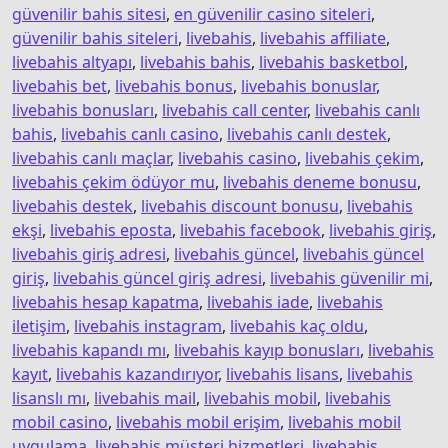
güvenilir bahis sitesi
,
en güvenilir casino siteleri
,
güvenilir bahis siteleri
,
livebahis
,
livebahis affiliate
,
livebahis altyapı
,
livebahis bahis
,
livebahis basketbol
,
livebahis bet
,
livebahis bonus
,
livebahis bonuslar
,
livebahis bonusları
,
livebahis call center
,
livebahis canlı
bahis
,
livebahis canlı casino
,
livebahis canlı destek
,
livebahis canlı maçlar
,
livebahis casino
,
livebahis çekim
,
livebahis çekim ödüyor mu
,
livebahis deneme bonusu
,
livebahis destek
,
livebahis discount bonusu
,
livebahis
ekşi
,
livebahis eposta
,
livebahis facebook
,
livebahis giriş
,
livebahis giriş adresi
,
livebahis güncel
,
livebahis güncel
giriş
,
livebahis güncel giriş adresi
,
livebahis güvenilir mi
,
livebahis hesap kapatma
,
livebahis iade
,
livebahis
iletişim
,
livebahis instagram
,
livebahis kaç oldu
,
livebahis kapandı mı
,
livebahis kayıp bonusları
,
livebahis
kayıt
,
livebahis kazandırıyor
,
livebahis lisans
,
livebahis
lisanslı mı
,
livebahis mail
,
livebahis mobil
,
livebahis
mobil casino
,
livebahis mobil erişim
,
livebahis mobil
uygulama
,
livebahis müşteri hizmetleri
,
livebahis