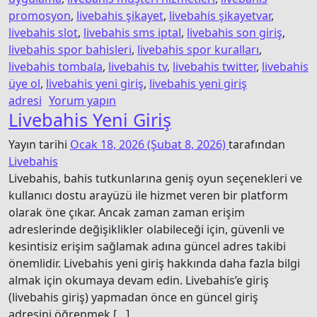
promosyon
,
livebahis şikayet
,
livebahis şikayetvar
,
livebahis slot
,
livebahis sms iptal
,
livebahis son giriş
,
livebahis spor bahisleri
,
livebahis spor kuralları
,
livebahis tombala
,
livebahis tv
,
livebahis twitter
,
livebahis
üye ol
,
livebahis yeni giriş
,
livebahis yeni giriş
adresi
Yorum yapın
Livebahis Yeni Giriş
Yayın tarihi
Ocak 18, 2026
(Şubat 8, 2026)
tarafından
Livebahis
Livebahis, bahis tutkunlarına geniş oyun seçenekleri ve
kullanıcı dostu arayüzü ile hizmet veren bir platform
olarak öne çıkar. Ancak zaman zaman erişim
adreslerinde değişiklikler olabileceği için, güvenli ve
kesintisiz erişim sağlamak adına güncel adres takibi
önemlidir. Livebahis yeni giriş hakkında daha fazla bilgi
almak için okumaya devam edin. Livebahis’e giriş
(livebahis giriş) yapmadan önce en güncel giriş
adresini öğrenmek […]