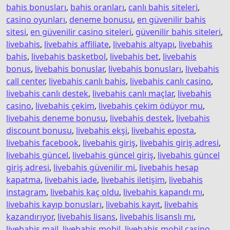
bahis bonusları
,
bahis oranları
,
canlı bahis siteleri
,
casino oyunları
,
deneme bonusu
,
en güvenilir bahis
sitesi
,
en güvenilir casino siteleri
,
güvenilir bahis siteleri
,
livebahis
,
livebahis affiliate
,
livebahis altyapı
,
livebahis
bahis
,
livebahis basketbol
,
livebahis bet
,
livebahis
bonus
,
livebahis bonuslar
,
livebahis bonusları
,
livebahis
call center
,
livebahis canlı bahis
,
livebahis canlı casino
,
livebahis canlı destek
,
livebahis canlı maçlar
,
livebahis
casino
,
livebahis çekim
,
livebahis çekim ödüyor mu
,
livebahis deneme bonusu
,
livebahis destek
,
livebahis
discount bonusu
,
livebahis ekşi
,
livebahis eposta
,
livebahis facebook
,
livebahis giriş
,
livebahis giriş adresi
,
livebahis güncel
,
livebahis güncel giriş
,
livebahis güncel
giriş adresi
,
livebahis güvenilir mi
,
livebahis hesap
kapatma
,
livebahis iade
,
livebahis iletişim
,
livebahis
instagram
,
livebahis kaç oldu
,
livebahis kapandı mı
,
livebahis kayıp bonusları
,
livebahis kayıt
,
livebahis
kazandırıyor
,
livebahis lisans
,
livebahis lisanslı mı
,
livebahis mail
,
livebahis mobil
,
livebahis mobil casino
,