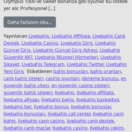
Olympus 1000 ve Sweet Bonanza gibi oyunlar bu listede
yer alır. Profesyonel […]
from En Çok Kazandıran 10 Pragmat
Daha fazlasını oku…
Yayınlanan
Livebahis
,
Livebahis Affiliate
,
Livebahis Canlı
Destek
,
Livebahis Casino
,
Livebahis Giriş
,
Livebahis
Güncel Giriş
,
Livebahis Güncel Giriş Adresi
,
Livebahis
Güvenilir Mi?
,
Livebahis Müşteri Hizmetleri
,
Livebahis
Şikayet
,
Livebahis Telegram
,
Livebahis Twitter
,
Livebahis
Yeni Giriş
Etiketlenen
bahis bonusları
,
bahis oranları
,
canlı bahis siteleri
,
casino oyunları
,
deneme bonusu
,
en
güvenilir bahis sitesi
,
en güvenilir casino siteleri
,
güvenilir bahis siteleri
,
livebahis
,
livebahis affiliate
,
livebahis altyapı
,
livebahis bahis
,
livebahis basketbol
,
livebahis bet
,
livebahis bonus
,
livebahis bonuslar
,
livebahis bonusları
,
livebahis call center
,
livebahis canlı
bahis
,
livebahis canlı casino
,
livebahis canlı destek
,
livebahis canlı maçlar
,
livebahis casino
,
livebahis çekim
,