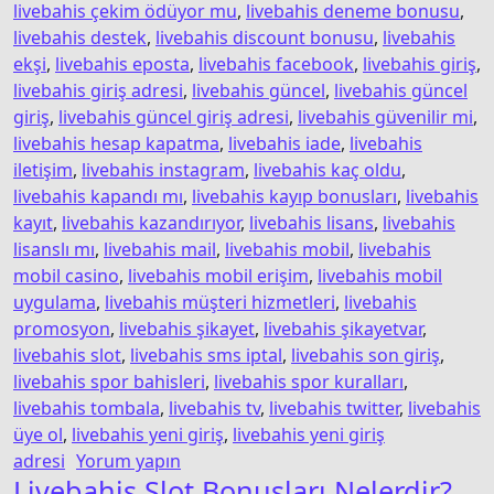
livebahis çekim ödüyor mu
,
livebahis deneme bonusu
,
livebahis destek
,
livebahis discount bonusu
,
livebahis
ekşi
,
livebahis eposta
,
livebahis facebook
,
livebahis giriş
,
livebahis giriş adresi
,
livebahis güncel
,
livebahis güncel
giriş
,
livebahis güncel giriş adresi
,
livebahis güvenilir mi
,
livebahis hesap kapatma
,
livebahis iade
,
livebahis
iletişim
,
livebahis instagram
,
livebahis kaç oldu
,
livebahis kapandı mı
,
livebahis kayıp bonusları
,
livebahis
kayıt
,
livebahis kazandırıyor
,
livebahis lisans
,
livebahis
lisanslı mı
,
livebahis mail
,
livebahis mobil
,
livebahis
mobil casino
,
livebahis mobil erişim
,
livebahis mobil
uygulama
,
livebahis müşteri hizmetleri
,
livebahis
promosyon
,
livebahis şikayet
,
livebahis şikayetvar
,
livebahis slot
,
livebahis sms iptal
,
livebahis son giriş
,
livebahis spor bahisleri
,
livebahis spor kuralları
,
livebahis tombala
,
livebahis tv
,
livebahis twitter
,
livebahis
üye ol
,
livebahis yeni giriş
,
livebahis yeni giriş
adresi
Yorum yapın
Livebahis Slot Bonusları Nelerdir?