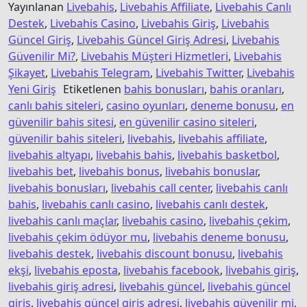
Yayınlanan
Livebahis
,
Livebahis Affiliate
,
Livebahis Canlı
Destek
,
Livebahis Casino
,
Livebahis Giriş
,
Livebahis
Güncel Giriş
,
Livebahis Güncel Giriş Adresi
,
Livebahis
Güvenilir Mi?
,
Livebahis Müşteri Hizmetleri
,
Livebahis
Şikayet
,
Livebahis Telegram
,
Livebahis Twitter
,
Livebahis
Yeni Giriş
Etiketlenen
bahis bonusları
,
bahis oranları
,
canlı bahis siteleri
,
casino oyunları
,
deneme bonusu
,
en
güvenilir bahis sitesi
,
en güvenilir casino siteleri
,
güvenilir bahis siteleri
,
livebahis
,
livebahis affiliate
,
livebahis altyapı
,
livebahis bahis
,
livebahis basketbol
,
livebahis bet
,
livebahis bonus
,
livebahis bonuslar
,
livebahis bonusları
,
livebahis call center
,
livebahis canlı
bahis
,
livebahis canlı casino
,
livebahis canlı destek
,
livebahis canlı maçlar
,
livebahis casino
,
livebahis çekim
,
livebahis çekim ödüyor mu
,
livebahis deneme bonusu
,
livebahis destek
,
livebahis discount bonusu
,
livebahis
ekşi
,
livebahis eposta
,
livebahis facebook
,
livebahis giriş
,
livebahis giriş adresi
,
livebahis güncel
,
livebahis güncel
giriş
,
livebahis güncel giriş adresi
,
livebahis güvenilir mi
,