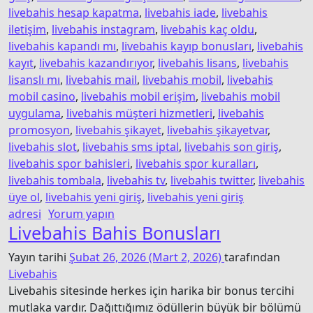
livebahis hesap kapatma
,
livebahis iade
,
livebahis
iletişim
,
livebahis instagram
,
livebahis kaç oldu
,
livebahis kapandı mı
,
livebahis kayıp bonusları
,
livebahis
kayıt
,
livebahis kazandırıyor
,
livebahis lisans
,
livebahis
lisanslı mı
,
livebahis mail
,
livebahis mobil
,
livebahis
mobil casino
,
livebahis mobil erişim
,
livebahis mobil
uygulama
,
livebahis müşteri hizmetleri
,
livebahis
promosyon
,
livebahis şikayet
,
livebahis şikayetvar
,
livebahis slot
,
livebahis sms iptal
,
livebahis son giriş
,
livebahis spor bahisleri
,
livebahis spor kuralları
,
livebahis tombala
,
livebahis tv
,
livebahis twitter
,
livebahis
üye ol
,
livebahis yeni giriş
,
livebahis yeni giriş
adresi
Yorum yapın
Livebahis Bahis Bonusları
Yayın tarihi
Şubat 26, 2026
(Mart 2, 2026)
tarafından
Livebahis
Livebahis sitesinde herkes için harika bir bonus tercihi
mutlaka vardır. Dağıttığımız ödüllerin büyük bir bölümü