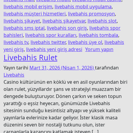
livebahis mobil erişim
,
livebahis mobil uygulama
,
livebahis müşteri hizmetleri
,
livebahis promosyon
,
livebahis şikayet
,
livebahis şikayetvar
,
livebahis slot
,
livebahis sms iptal
,
livebahis son giriş
,
livebahis spor
bahisleri
,
livebahis spor kuralları
,
livebahis tombala
,
livebahis tv
,
livebahis twitter
,
livebahis üye ol
,
livebahis
yeni giriş
,
livebahis yeni giriş adresi
Yorum yapın
Livebahis Rulet
Yayın tarihi
Mart 31, 2026
(Nisan 1, 2026)
tarafından
Livebahis
Casino kültürünün en köklü ve en asil oyunlarından biri
olan rulet, yüzyıllardır şans ve stratejiyi muazzam bir
dengede buluşturuyor. Dönen çarkın ve seken topun
yarattığı o eşsiz heyecan, günümüzde Livebahis
sitesinin sunduğu kesintisiz altyapı ve yüksek kaliteli
yayınlarla evlerinize kadar geliyor. İster klasik masa
düzenini seven bir nostalji tutkunu olun, ister
çarpanlarla kazancını katlamak isteyen […]