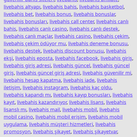
livebahis altyapı
,
livebahis bahis
,
livebahis basketbol
,
livebahis bet
,
livebahis bonus
,
livebahis bonuslar
,
livebahis bonusları
,
livebahis call center
,
livebahis canlı
bahis
,
livebahis canlı casino
,
livebahis canlı destek
,
livebahis canlı maçlar
,
livebahis casino
,
livebahis çekim
,
livebahis çekim ödüyor mu
,
livebahis deneme bonusu
,
livebahis destek
,
livebahis discount bonusu
,
livebahis
ekşi
,
livebahis eposta
,
livebahis facebook
,
livebahis giriş
,
livebahis giriş adresi
,
livebahis güncel
,
livebahis güncel
giriş
,
livebahis güncel giriş adresi
,
livebahis güvenilir mi
,
livebahis hesap kapatma
,
livebahis iade
,
livebahis
iletişim
,
livebahis instagram
,
livebahis kaç oldu
,
livebahis kapandı mı
,
livebahis kayıp bonusları
,
livebahis
kayıt
,
livebahis kazandırıyor
,
livebahis lisans
,
livebahis
lisanslı mı
,
livebahis mail
,
livebahis mobil
,
livebahis
mobil casino
,
livebahis mobil erişim
,
livebahis mobil
uygulama
,
livebahis müşteri hizmetleri
,
livebahis
promosyon
,
livebahis şikayet
,
livebahis şikayetvar
,