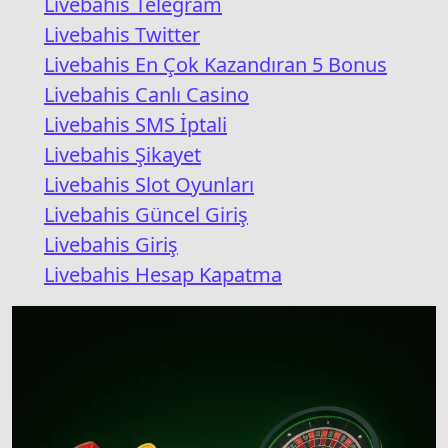
Livebahis Telegram
Livebahis Twitter
Livebahis En Çok Kazandıran 5 Bonus
Livebahis Canlı Casino
Livebahis SMS İptali
Livebahis Şikayet
Livebahis Slot Oyunları
Livebahis Güncel Giriş
Livebahis Giriş
Livebahis Hesap Kapatma