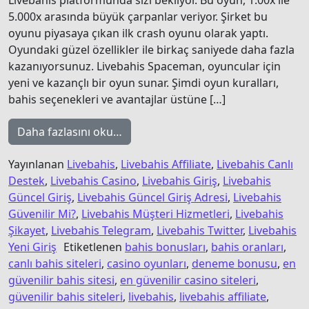
Livebahis platformunda sizi bekliyor. Bu oyun, 1.00x ile
5.000x arasında büyük çarpanlar veriyor. Şirket bu
oyunu piyasaya çıkan ilk crash oyunu olarak yaptı.
Oyundaki güzel özellikler ile birkaç saniyede daha fazla
kazanıyorsunuz. Livebahis Spaceman, oyuncular için
yeni ve kazançlı bir oyun sunar. Şimdi oyun kuralları,
bahis seçenekleri ve avantajlar üstüne […]
from Livebahis Spaceman
Daha fazlasını oku…
Yayınlanan
Livebahis
,
Livebahis Affiliate
,
Livebahis Canlı
Destek
,
Livebahis Casino
,
Livebahis Giriş
,
Livebahis
Güncel Giriş
,
Livebahis Güncel Giriş Adresi
,
Livebahis
Güvenilir Mi?
,
Livebahis Müşteri Hizmetleri
,
Livebahis
Şikayet
,
Livebahis Telegram
,
Livebahis Twitter
,
Livebahis
Yeni Giriş
Etiketlenen
bahis bonusları
,
bahis oranları
,
canlı bahis siteleri
,
casino oyunları
,
deneme bonusu
,
en
güvenilir bahis sitesi
,
en güvenilir casino siteleri
,
güvenilir bahis siteleri
,
livebahis
,
livebahis affiliate
,