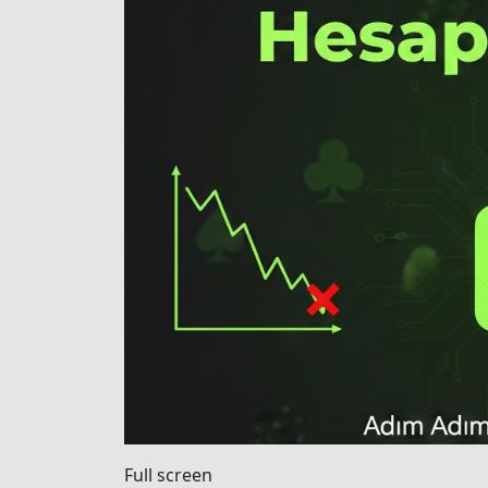
Full screen