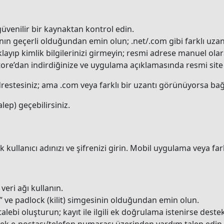
güvenilir bir kaynaktan kontrol edin.
ının geçerli olduğundan emin olun; .net/.com gibi farklı uzan
ayıp kimlik bilgilerinizi girmeyin; resmi adrese manuel ola
ore’dan indirdiğinize ve uygulama açıklamasında resmi site
drestesiniz; ama .com veya farklı bir uzantı görünüyorsa bağ
lep) geçebilirsiniz.
kullanıcı adınızı ve şifrenizi girin. Mobil uygulama veya fark
eri ağı kullanın.
” ve padlock (kilit) simgesinin olduğundan emin olun.
ebi oluşturun; kayıt ile ilgili ek doğrulama istenirse destekt
tek e‑postası/telefon numarası üzerinden yardım talep edin.