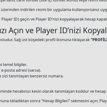
ore üzerinden indirilen resmi bir uygulama kullanıyorsanız 
l > Player ID) geçin ve Player ID’nizi kopyalayarak hesap kapa
zı Açın ve Player ID’nizi Kopya
dostudur. Sağ üst köşedeki profil ikonuna tıklayarak
“PROFİL
i temel bilgiler.
 e‑posta adresi (varsa).
 sizi tanımlayan benzersiz numara.
eminde hesabınızı kesin olarak tanımlayan koddur ve hesap k
a tıkladıktan sonra “Hesap Bilgileri” sekmesini açın; Playe