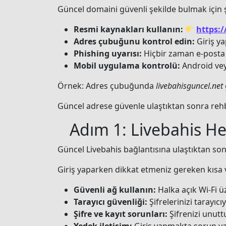
Güncel domaini güvenli şekilde bulmak için ş
Resmi kaynakları kullanın:
https:/
Adres çubuğunu kontrol edin:
Giriş ya
Phishing uyarısı:
Hiçbir zaman e‑posta y
Mobil uygulama kontrolü:
Android vey
Örnek: Adres çubuğunda
livebahisguncel.net
Güncel adrese güvenle ulaştıktan sonra rehberi
Adım 1: Livebahis Hes
Güncel Livebahis bağlantısına ulaştıktan so
Giriş yaparken dikkat etmeniz gereken kısa v
Güvenli ağ kullanın:
Halka açık Wi‑Fi ü
Tarayıcı güvenliği:
Şifrelerinizi tarayı
Şifre ve kayıt sorunları:
Şifrenizi unuttu
Yedek iletişim:
Giriş yapmakta sorun yaş