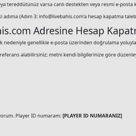
a tereddütünüz varsa canlı destekten veya resmi e‑posta kan
ki adıma (Adım 3: info@livebahis.com’a hesap kapatma talebi
is.com Adresine Hesap Kapat
k nedeniyle genellikle e‑posta üzerinden doğrulama yoluyla g
ferans alabilirsiniz; metni kendi bilgilerinize göre düzenle
iyorum. Player ID numaram:
[PLAYER ID NUMARANIZ]