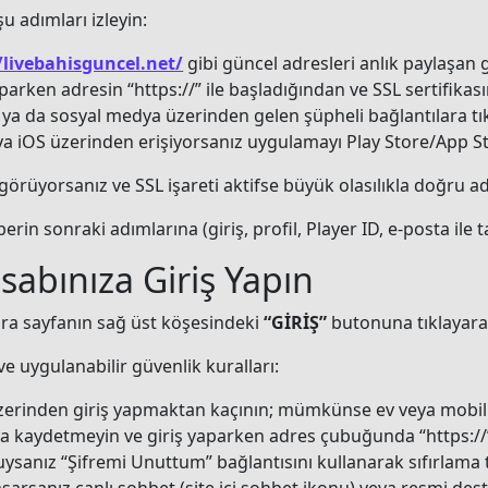
u adımları izleyin:
/livebahisguncel.net/
gibi güncel adresleri anlık paylaşan 
parken adresin “https://” ile başladığından ve SSL sertifikas
a da sosyal medya üzerinden gelen şüpheli bağlantılara tıkl
a iOS üzerinden erişiyorsanız uygulamayı Play Store/App St
görüyorsanız ve SSL işareti aktifse büyük olasılıkla doğru a
n sonraki adımlarına (giriş, profil, Player ID, e‑posta ile ta
abınıza Giriş Yapın
nra sayfanın sağ üst köşesindeki
“GİRİŞ”
butonuna tıklayarak 
e uygulanabilir güvenlik kuralları:
zerinden giriş yapmaktan kaçının; mümkünse ev veya mobil v
cıya kaydetmeyin ve giriş yaparken adres çubuğunda “https://
ysanız “Şifremi Unuttum” bağlantısını kullanarak sıfırlama tal
arsanız canlı sohbet (site içi sohbet ikonu) veya resmi des