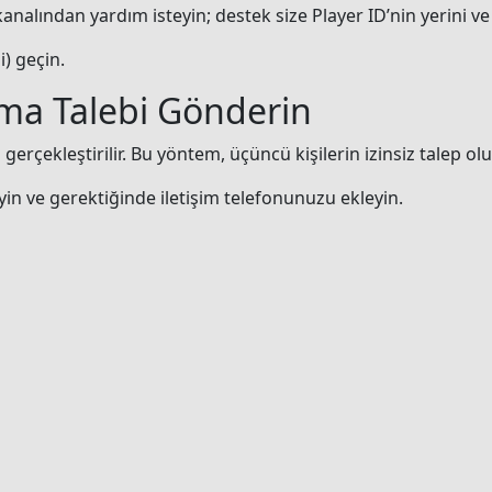
alından yardım isteyin; destek size Player ID’nin yerini ve
) geçin.
ma Talebi Gönderin
erçekleştirilir. Bu yöntem, üçüncü kişilerin izinsiz talep o
yin ve gerektiğinde iletişim telefonunuzu ekleyin.