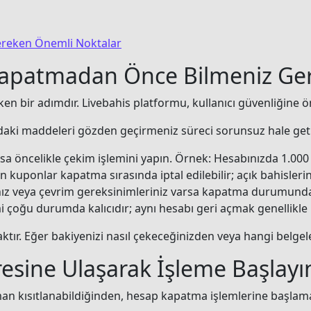
reken Önemli Noktalar
 Kapatmadan Önce Bilmeniz Ge
en bir adımdır. Livebahis platformu, kullanıcı güvenliğine ön
ki maddeleri gözden geçirmeniz süreci sorunsuz hale geti
a öncelikle çekim işlemini yapın. Örnek: Hesabınızda 1.000 
kuponlar kapatma sırasında iptal edilebilir; açık bahisleri
ız veya çevrim gereksinimleriniz varsa kapatma durumunda bu
çoğu durumda kalıcıdır; aynı hesabı geri açmak genellikle
ır. Eğer bakiyenizi nasıl çekeceğinizden veya hangi belgeler
sine Ulaşarak İşleme Başlayı
man kısıtlanabildiğinden, hesap kapatma işlemlerine başlama