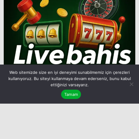
Web sitemizde size en iyi deneyimi sunabilmemiz için çerezleri
kullanıyoruz. Bu siteyi kullanmaya devam ederseniz, bunu kabul
ettiğinizi varsayarız.
Livebahis
| +18 Sorumlu Bahis Uyarısı: Sadece eğlence amaçlıdır. Bahis,
Tamam
yüksek risk içerir ve yatırım tavsiyesi değildir. Lütfen sorumlu oynayın.