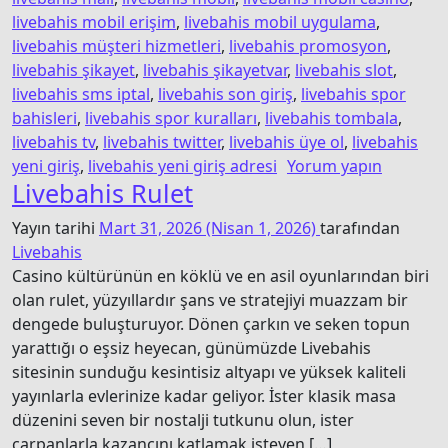
livebahis mobil erişim
,
livebahis mobil uygulama
,
livebahis müşteri hizmetleri
,
livebahis promosyon
,
livebahis şikayet
,
livebahis şikayetvar
,
livebahis slot
,
livebahis sms iptal
,
livebahis son giriş
,
livebahis spor
bahisleri
,
livebahis spor kuralları
,
livebahis tombala
,
livebahis tv
,
livebahis twitter
,
livebahis üye ol
,
livebahis
yeni giriş
,
livebahis yeni giriş adresi
Yorum yapın
Livebahis Rulet
Yayın tarihi
Mart 31, 2026
(Nisan 1, 2026)
tarafından
Livebahis
Casino kültürünün en köklü ve en asil oyunlarından biri
olan rulet, yüzyıllardır şans ve stratejiyi muazzam bir
dengede buluşturuyor. Dönen çarkın ve seken topun
yarattığı o eşsiz heyecan, günümüzde Livebahis
sitesinin sunduğu kesintisiz altyapı ve yüksek kaliteli
yayınlarla evlerinize kadar geliyor. İster klasik masa
düzenini seven bir nostalji tutkunu olun, ister
çarpanlarla kazancını katlamak isteyen […]