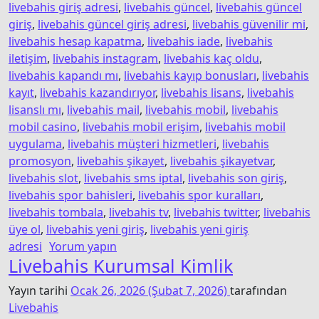
livebahis giriş adresi
,
livebahis güncel
,
livebahis güncel
giriş
,
livebahis güncel giriş adresi
,
livebahis güvenilir mi
,
livebahis hesap kapatma
,
livebahis iade
,
livebahis
iletişim
,
livebahis instagram
,
livebahis kaç oldu
,
livebahis kapandı mı
,
livebahis kayıp bonusları
,
livebahis
kayıt
,
livebahis kazandırıyor
,
livebahis lisans
,
livebahis
lisanslı mı
,
livebahis mail
,
livebahis mobil
,
livebahis
mobil casino
,
livebahis mobil erişim
,
livebahis mobil
uygulama
,
livebahis müşteri hizmetleri
,
livebahis
promosyon
,
livebahis şikayet
,
livebahis şikayetvar
,
livebahis slot
,
livebahis sms iptal
,
livebahis son giriş
,
livebahis spor bahisleri
,
livebahis spor kuralları
,
livebahis tombala
,
livebahis tv
,
livebahis twitter
,
livebahis
üye ol
,
livebahis yeni giriş
,
livebahis yeni giriş
adresi
Yorum yapın
Livebahis Kurumsal Kimlik
Yayın tarihi
Ocak 26, 2026
(Şubat 7, 2026)
tarafından
Livebahis