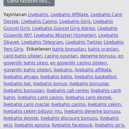
from Livebahis Güvenilir mi?
Daha fazlasını oku…
Yayınlanan
Livebahis
,
Livebahis Affiliate
,
Livebahis Canlı
Destek
,
Livebahis Casino
,
Livebahis Giriş
,
Livebahis
Güncel Giriş
,
Livebahis Güncel Giriş Adresi
,
Livebahis
Güvenilir Mi?
,
Livebahis Müşteri Hizmetleri
,
Livebahis
Şikayet
,
Livebahis Telegram
,
Livebahis Twitter
,
Livebahis
Yeni Giriş
Etiketlenen
bahis bonusları
,
bahis oranları
,
canlı bahis siteleri
,
casino oyunları
,
deneme bonusu
,
en
güvenilir bahis sitesi
,
en güvenilir casino siteleri
,
güvenilir bahis siteleri
,
livebahis
,
livebahis affiliate
,
livebahis altyapı
,
livebahis bahis
,
livebahis basketbol
,
livebahis bet
,
livebahis bonus
,
livebahis bonuslar
,
livebahis bonusları
,
livebahis call center
,
livebahis canlı
bahis
,
livebahis canlı casino
,
livebahis canlı destek
,
livebahis canlı maçlar
,
livebahis casino
,
livebahis çekim
,
livebahis çekim ödüyor mu
,
livebahis deneme bonusu
,
livebahis destek
,
livebahis discount bonusu
,
livebahis
ekşi
,
livebahis eposta
,
livebahis facebook
,
livebahis giriş
,