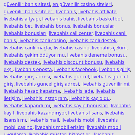
güvenilir bahis sitesi
,
en güvenilir casino siteleri
,
güvenilir bahis siteleri
,
livebahis
,
livebahis affiliate
,
livebahis altyapı
,
livebahis bahis
,
livebahis basketbol
,
livebahis bet
,
livebahis bonus
,
livebahis bonuslar
,
livebahis bonusları
,
livebahis call center
,
livebahis canlı
bahis
,
livebahis canlı casino
,
livebahis canlı destek
,
livebahis canlı maçlar
,
livebahis casino
,
livebahis çekim
,
livebahis çekim ödüyor mu
,
livebahis deneme bonusu
,
livebahis destek
,
livebahis discount bonusu
,
livebahis
ekşi
,
livebahis eposta
,
livebahis facebook
,
livebahis giriş
,
livebahis giriş adresi
,
livebahis güncel
,
livebahis güncel
giriş
,
livebahis güncel giriş adresi
,
livebahis güvenilir mi
,
livebahis hesap kapatma
,
livebahis iade
,
livebahis
iletişim
,
livebahis instagram
,
livebahis kaç oldu
,
livebahis kapandı mı
,
livebahis kayıp bonusları
,
livebahis
kayıt
,
livebahis kazandırıyor
,
livebahis lisans
,
livebahis
lisanslı mı
,
livebahis mail
,
livebahis mobil
,
livebahis
mobil casino
,
livebahis mobil erişim
,
livebahis mobil
uygulama
,
livebahis müşteri hizmetleri
,
livebahis