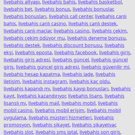
livebahis altyapı
,
livebahis bahis
,
livebahis basketbol
,
livebahis bet
,
livebahis bonus
,
livebahis bonuslar
,
livebahis bonusları
,
livebahis call center
,
livebahis canlı
bahis
,
livebahis canlı casino
,
livebahis canlı destek
,
livebahis canlı maçlar
,
livebahis casino
,
livebahis çekim
,
livebahis çekim ödüyor mu
,
livebahis deneme bonusu
,
livebahis destek
,
livebahis discount bonusu
,
livebahis
ekşi
,
livebahis eposta
,
livebahis facebook
,
livebahis giriş
,
livebahis giriş adresi
,
livebahis güncel
,
livebahis güncel
giriş
,
livebahis güncel giriş adresi
,
livebahis güvenilir mi
,
livebahis hesap kapatma
,
livebahis iade
,
livebahis
iletişim
,
livebahis instagram
,
livebahis kaç oldu
,
livebahis kapandı mı
,
livebahis kayıp bonusları
,
livebahis
kayıt
,
livebahis kazandırıyor
,
livebahis lisans
,
livebahis
lisanslı mı
,
livebahis mail
,
livebahis mobil
,
livebahis
mobil casino
,
livebahis mobil erişim
,
livebahis mobil
uygulama
,
livebahis müşteri hizmetleri
,
livebahis
promosyon
,
livebahis şikayet
,
livebahis şikayetvar
,
livebahis slot
,
livebahis sms iptal
,
livebahis son giriş
,