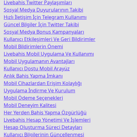
Livebahis Twitter Paylaşımları
Sosyal Medya Duyurularının Takibi
Hızlı İletişim İçin Telegram Kullanımı
Güncel Bilgiler İçin Twitter Takibi
Sosyal Medya Bonus Kampanyaları
Kullanıcı Etkileşimleri Ve Geri Bildirimler
Mobil Bildirimlerin Önemi
Livebahis Mobil Uygulama Ve Kullanımı
Mobil Uygulamanın Avantajları
Kullanıcı Dostu Mobil Arayüz
Anlık Bahis Yapma İmkanı
Mobil Cihazlardan Erişim Kolaylığı
Uygulama İndirme Ve Kurulum
Mobil Ödeme Seçenekleri
Mobil Deneyim Kalitesi
Her Yerden Bahis Yapma Özgürlüğü
Livebahis Hesap Yönetimi Ve İşlemleri
Hesap Oluşturma Süreci Detayları
Kullanıcı Bilgilerinin Güncellenmesi