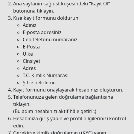
Ana sayfanın sağ üst köşesindeki “Kayıt Ol”
butonuna tıklayın.
Kısa kayıt formunu doldurun:
Adınız
E-posta adresiniz
Cep telefonu numaranız
E-Posta
Ülke
Cinsiyet
Adres
T.C. Kimlik Numarası
Şifre belirleme
Kayıt formunu onaylayarak hesabınızı oluşturun.
Telefonunuza gelen doğrulama bağlantısına
tıklayın.
(Bu adım hesabınızı aktif hâle getirir.)
Hesabınıza giriş yapın ve profil bilgilerinizi kontrol
edin.
Gerekirse kimlik doğrulaması (KYC) yapın.