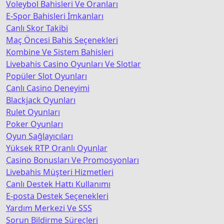
Voleybol Bahisleri Ve Oranları
E-Spor Bahisleri İmkanları
Canlı Skor Takibi
Maç Öncesi Bahis Seçenekleri
Kombine Ve Sistem Bahisleri
Livebahis Casino Oyunları Ve Slotlar
Popüler Slot Oyunları
Canlı Casino Deneyimi
Blackjack Oyunları
Rulet Oyunları
Poker Oyunları
Oyun Sağlayıcıları
Yüksek RTP Oranlı Oyunlar
Casino Bonusları Ve Promosyonları
Livebahis Müşteri Hizmetleri
Canlı Destek Hattı Kullanımı
E-posta Destek Seçenekleri
Yardım Merkezi Ve SSS
Sorun Bildirme Süreçleri