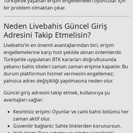
Türkiye’de yaşanan erişim engellemeleri oyuncular için
bir problem olmaktan çıkar.
Neden Livebahis Güncel Giriş
Adresini Takip Etmelisin?
Livebahis’in en önemli avantajlarından biri, erişim
engellemelerine karşı hızlı şekilde alınan önlemlerdir.
Türkiye’de uygulanan BTK kararları doğrultusunda
yabancı bahis siteleri zaman zaman erişime kapatılır. Bu
durum platformun hizmet vermesini engellemez;
yalnızca adres değişikliği yapılmasına neden olur.
Güncel giriş adresini takip etmek, kullanıcıya şu
avantajları sağlar:
Kesintisiz erişim
:
Oyunlar ve canlı bahis bölümü her
zaman aktif olur.
Güvenilir bağlantı: Sahte linklerden korunursun.