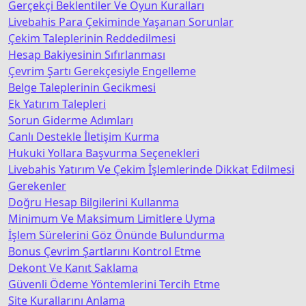
Gerçekçi Beklentiler Ve Oyun Kuralları
Livebahis Para Çekiminde Yaşanan Sorunlar
Çekim Taleplerinin Reddedilmesi
Hesap Bakiyesinin Sıfırlanması
Çevrim Şartı Gerekçesiyle Engelleme
Belge Taleplerinin Gecikmesi
Ek Yatırım Talepleri
Sorun Giderme Adımları
Canlı Destekle İletişim Kurma
Hukuki Yollara Başvurma Seçenekleri
Livebahis Yatırım Ve Çekim İşlemlerinde Dikkat Edilmesi
Gerekenler
Doğru Hesap Bilgilerini Kullanma
Minimum Ve Maksimum Limitlere Uyma
İşlem Sürelerini Göz Önünde Bulundurma
Bonus Çevrim Şartlarını Kontrol Etme
Dekont Ve Kanıt Saklama
Güvenli Ödeme Yöntemlerini Tercih Etme
Site Kurallarını Anlama