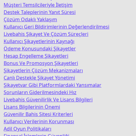
Müşteri Temsilcileriyle İletişim
Destek Taleplerinin Yanıt Süresi
Çözüm Odaklı Yaklaşım
Kullanıcı Geri Bildirimlerinin Değerlendirilmesi
Livebahis Şikayet Ve Çözüm Süreçleri
Kullanıcı Şikayetlerinin Kaynağı
Ödeme Konusundaki Şikayetler
Hesap Engelleme Şikayetleri
Bonus Ve Promosyon Şikayetleri
Şikayetlerin Çözüm Mekanizmaları
Canlı Destekle Şikayet Yönetimi
Şikayetvar Gibi Platformlardaki Yansımalar
Sorunların Giderilmesindeki Hız
Livebahis Güvenilirlik Ve Lisans Bilgileri
Lisans Bilgilerinin Önemi
Güvenilir Bahis Sitesi Kriterleri
Kullanıcı Verilerinin Korunması
Adil Oyun Politikaları