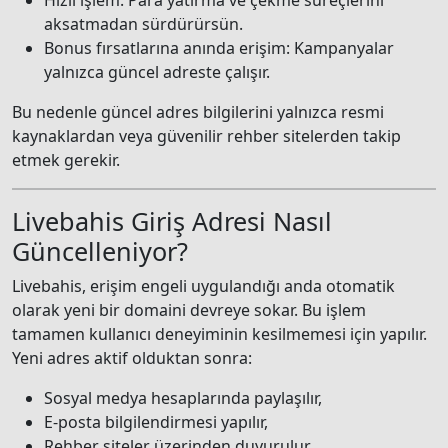
Hızlı işlem: Para yatırma ve çekme süreçlerini
aksatmadan sürdürürsün.
Bonus fırsatlarına anında erişim: Kampanyalar
yalnızca güncel adreste çalışır.
Bu nedenle güncel adres bilgilerini yalnızca resmi
kaynaklardan veya güvenilir rehber sitelerden takip
etmek gerekir.
Livebahis Giriş Adresi Nasıl
Güncelleniyor?
Livebahis, erişim engeli uygulandığı anda otomatik
olarak yeni bir domaini devreye sokar. Bu işlem
tamamen kullanıcı deneyiminin kesilmemesi için yapılır.
Yeni adres aktif olduktan sonra:
Sosyal medya hesaplarında paylaşılır,
E-posta bilgilendirmesi yapılır,
Rehber siteler üzerinden duyurulur,