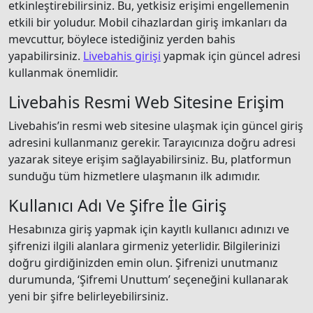
etkinleştirebilirsiniz. Bu, yetkisiz erişimi engellemenin
etkili bir yoludur. Mobil cihazlardan giriş imkanları da
mevcuttur, böylece istediğiniz yerden bahis
yapabilirsiniz.
Livebahis girişi
yapmak için güncel adresi
kullanmak önemlidir.
Livebahis Resmi Web Sitesine Erişim
Livebahis’in resmi web sitesine ulaşmak için güncel giriş
adresini kullanmanız gerekir. Tarayıcınıza doğru adresi
yazarak siteye erişim sağlayabilirsiniz. Bu, platformun
sunduğu tüm hizmetlere ulaşmanın ilk adımıdır.
Kullanıcı Adı Ve Şifre İle Giriş
Hesabınıza giriş yapmak için kayıtlı kullanıcı adınızı ve
şifrenizi ilgili alanlara girmeniz yeterlidir. Bilgilerinizi
doğru girdiğinizden emin olun. Şifrenizi unutmanız
durumunda, ‘Şifremi Unuttum’ seçeneğini kullanarak
yeni bir şifre belirleyebilirsiniz.