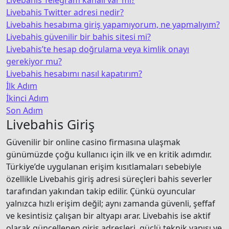
Livebahis Telegram kanalı var mı?
Livebahis Twitter adresi nedir?
Livebahis hesabıma giriş yapamıyorum, ne yapmalıyım?
Livebahis güvenilir bir bahis sitesi mi?
Livebahis’te hesap doğrulama veya kimlik onayı
gerekiyor mu?
Livebahis hesabımı nasıl kapatırım?
İlk Adım
İkinci Adım
Son Adım
Livebahis Giriş
Güvenilir bir online casino firmasına ulaşmak
günümüzde çoğu kullanıcı için ilk ve en kritik adımdır.
Türkiye’de uygulanan erişim kısıtlamaları sebebiyle
özellikle Livebahis giriş adresi süreçleri bahis severler
tarafından yakından takip edilir. Çünkü oyuncular
yalnızca hızlı erişim değil; aynı zamanda güvenli, şeffaf
ve kesintisiz çalışan bir altyapı arar. Livebahis ise aktif
olarak güncellenen giriş adresleri, güçlü teknik yapısı ve