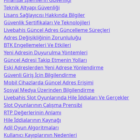
Finansal İşlemlerin Güvenliği
Teknik Altyapı Güvenliği
Lisans Sağlayıcısı Hakkında Bilgiler
Güvenlik Sertifikaları Ve Teknolojileri
Livebahis Güncel Adres Güncelleme Süreçleri
Adres Değişikliğinin Zorunluluğu
BTK Engellemeleri Ve Etkileri
Yeni Adresin Duyurulma Yöntemleri
Güncel Adresi Takip Etmenin Yolları
Eski Adreslerden Yeni Adrese Yönlendirme
Güvenli Giriş İçin Bilgilendirme
Mobil Cihazlarda Güncel Adres Erişimi
Sosyal Medya Üzerinden Bilgilendirme
Livebahis Slot Oyunlarında Hile İddiaları Ve Gerçekler
Slot Oyunlarının Çalışma Prensibi
RTP Değerlerinin Anlamı
Hile İddialarının Kaynağı
Adil Oyun Algoritmaları
Kullanıcı Kayıplarının Nedenleri