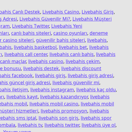
bahis Canlı Destek
,
Livebahis Casino
,
Livebahis Giriş
,
ş Adresi
,
Livebahis Güvenilir Mi?
,
Livebahis Müşteri
egram
,
Livebahis Twitter
,
Livebahis Yeni
ları
,
canlı bahis siteleri
,
casino oyunları
,
deneme
r casino siteleri
,
güvenilir bahis siteleri
,
livebahis
,
 bahis
,
livebahis basketbol
,
livebahis bet
,
livebahis
ı
,
livebahis call center
,
livebahis canlı bahis
,
livebahis
 canlı maçlar
,
livebahis casino
,
livebahis çekim
,
me bonusu
,
livebahis destek
,
livebahis discount
ebahis facebook
,
livebahis giriş
,
livebahis giriş adresi
,
ahis güncel giriş adresi
,
livebahis güvenilir mi
,
bahis iletişim
,
livebahis instagram
,
livebahis kaç oldu
,
rı
,
livebahis kayıt
,
livebahis kazandırıyor
,
livebahis
vebahis mobil
,
livebahis mobil casino
,
livebahis mobil
müşteri hizmetleri
,
livebahis promosyon
,
livebahis
vebahis sms iptal
,
livebahis son giriş
,
livebahis spor
tombala
,
livebahis tv
,
livebahis twitter
,
livebahis üye ol
,