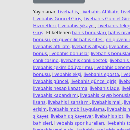
Yayınlanan
Livebahis
,
Livebahis Affiliate
,
Live
Livebahis Güncel Giriş
,
Livebahis Güncel Giri
Hizmetleri
,
Livebahis Şikayet
,
Livebahis Tel
Giriş
Etiketlenen
bahis bonusları
,
bahis oran
bonusu
,
en güvenilir bahis sitesi
,
en güvenili
livebahis affiliate
,
livebahis altyapı
,
livebahis
bonus
,
livebahis bonuslar
,
livebahis bonuslar
canlı casino
,
livebahis canlı destek
,
livebahis
livebahis çekim ödüyor mu
,
livebahis dene
bonusu
,
livebahis ekşi
,
livebahis eposta
,
liv
livebahis güncel
,
livebahis güncel giriş
,
liveb
livebahis hesap kapatma
,
livebahis iade
,
live
livebahis kapandı mı
,
livebahis kayıp bonusla
lisans
,
livebahis lisanslı mı
,
livebahis mail
,
li
erişim
,
livebahis mobil uygulama
,
livebahis 
şikayet
,
livebahis şikayetvar
,
livebahis slot
,
li
bahisleri
,
livebahis spor kuralları
,
livebahis 