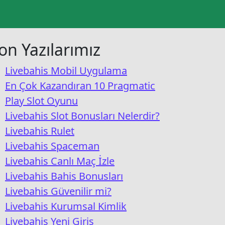
on Yazılarımız
Livebahis Mobil Uygulama
En Çok Kazandıran 10 Pragmatic
Play Slot Oyunu
Livebahis Slot Bonusları Nelerdir?
Livebahis Rulet
Livebahis Spaceman
Livebahis Canlı Maç İzle
Livebahis Bahis Bonusları
Livebahis Güvenilir mi?
Livebahis Kurumsal Kimlik
Livebahis Yeni Giriş