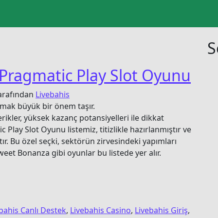
S
Pragmatic Play Slot Oyunu
arafından
Livebahis
pmak büyük bir önem taşır.
ikler, yüksek kazanç potansiyelleri ile dikkat
lay Slot Oyunu listemiz, titizlikle hazırlanmıştır ve
r. Bu özel seçki, sektörün zirvesindeki yapımları
et Bonanza gibi oyunlar bu listede yer alır.
n 10 Pragmatic Play Slot Oyunu
bahis Canlı Destek
,
Livebahis Casino
,
Livebahis Giriş
,