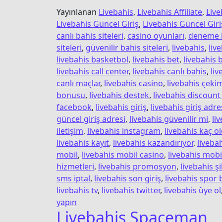
Yayınlanan
Livebahis
,
Livebahis Affiliate
,
Live
Livebahis Güncel Giriş
,
Livebahis Güncel Giri
canlı bahis siteleri
,
casino oyunları
,
deneme 
siteleri
,
güvenilir bahis siteleri
,
livebahis
,
live
livebahis basketbol
,
livebahis bet
,
livebahis
livebahis call center
,
livebahis canlı bahis
,
liv
canlı maçlar
,
livebahis casino
,
livebahis çeki
bonusu
,
livebahis destek
,
livebahis discoun
facebook
,
livebahis giriş
,
livebahis giriş adre
güncel giriş adresi
,
livebahis güvenilir mi
,
li
iletişim
,
livebahis instagram
,
livebahis kaç o
livebahis kayıt
,
livebahis kazandırıyor
,
livebah
mobil
,
livebahis mobil casino
,
livebahis mobi
hizmetleri
,
livebahis promosyon
,
livebahis ş
sms iptal
,
livebahis son giriş
,
livebahis spor 
livebahis tv
,
livebahis twitter
,
livebahis üye ol
yapın
Livebahis Spaceman