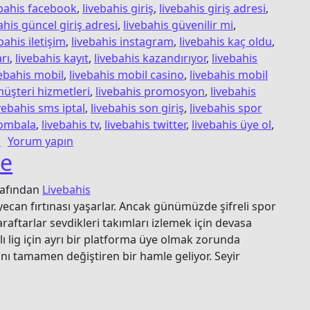
ebahis facebook
,
livebahis giriş
,
livebahis giriş adresi
,
ahis güncel giriş adresi
,
livebahis güvenilir mi
,
bahis iletişim
,
livebahis instagram
,
livebahis kaç oldu
,
rı
,
livebahis kayıt
,
livebahis kazandırıyor
,
livebahis
vebahis mobil
,
livebahis mobil casino
,
livebahis mobil
müşteri hizmetleri
,
livebahis promosyon
,
livebahis
vebahis sms iptal
,
livebahis son giriş
,
livebahis spor
tombala
,
livebahis tv
,
livebahis twitter
,
livebahis üye ol
,
i
Yorum yapın
le
rafından
Livebahis
ecan fırtınası yaşarlar. Ancak günümüzde şifreli spor
raftarlar sevdikleri takımları izlemek için devasa
lı lig için ayrı bir platforma üye olmak zorunda
ını tamamen değiştiren bir hamle geliyor. Seyir
aç İzle