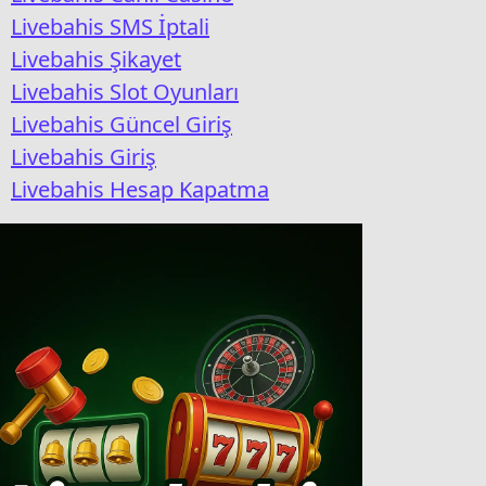
Livebahis SMS İptali
Livebahis Şikayet
Livebahis Slot Oyunları
Livebahis Güncel Giriş
Livebahis Giriş
Livebahis Hesap Kapatma