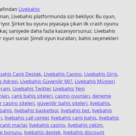
rafından
Livebahis
man, Livebahis platformunda sizi bekliyor. Bu oyun,
riyor. Şirket bu oyunu piyasaya çıkan ilk crash oyunu
birkaç saniyede daha fazla kazanıyorsunuz. Livebahis
r oyun sunar. Şimdi oyun kuralları, bahis seçenekleri
man
bahis Canlı Destek
,
Livebahis Casino
,
Livebahis Giriş
,
ş Adresi
,
Livebahis Güvenilir Mi?
,
Livebahis Müşteri
egram
,
Livebahis Twitter
,
Livebahis Yeni
ları
,
canlı bahis siteleri
,
casino oyunları
,
deneme
r casino siteleri
,
güvenilir bahis siteleri
,
livebahis
,
 bahis
,
livebahis basketbol
,
livebahis bet
,
livebahis
ı
,
livebahis call center
,
livebahis canlı bahis
,
livebahis
 canlı maçlar
,
livebahis casino
,
livebahis çekim
,
me bonusu
,
livebahis destek
,
livebahis discount