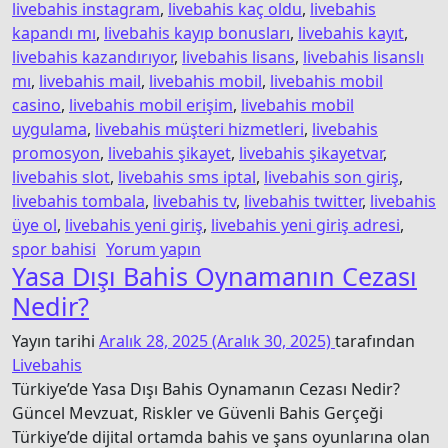
livebahis instagram
,
livebahis kaç oldu
,
livebahis
kapandı mı
,
livebahis kayıp bonusları
,
livebahis kayıt
,
livebahis kazandırıyor
,
livebahis lisans
,
livebahis lisanslı
mı
,
livebahis mail
,
livebahis mobil
,
livebahis mobil
casino
,
livebahis mobil erişim
,
livebahis mobil
uygulama
,
livebahis müşteri hizmetleri
,
livebahis
promosyon
,
livebahis şikayet
,
livebahis şikayetvar
,
livebahis slot
,
livebahis sms iptal
,
livebahis son giriş
,
livebahis tombala
,
livebahis tv
,
livebahis twitter
,
livebahis
üye ol
,
livebahis yeni giriş
,
livebahis yeni giriş adresi
,
spor bahisi
Yorum yapın
Yasa Dışı Bahis Oynamanın Cezası
Nedir?
Yayın tarihi
Aralık 28, 2025
(Aralık 30, 2025)
tarafından
Livebahis
Türkiye’de Yasa Dışı Bahis Oynamanın Cezası Nedir?
Güncel Mevzuat, Riskler ve Güvenli Bahis Gerçeği
Türkiye’de dijital ortamda bahis ve şans oyunlarına olan