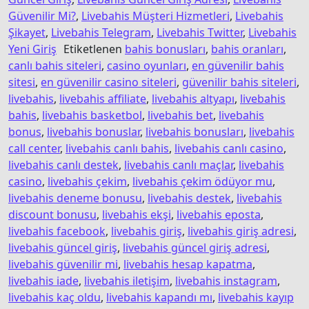
Güvenilir Mi?
,
Livebahis Müşteri Hizmetleri
,
Livebahis
Şikayet
,
Livebahis Telegram
,
Livebahis Twitter
,
Livebahis
Yeni Giriş
Etiketlenen
bahis bonusları
,
bahis oranları
,
canlı bahis siteleri
,
casino oyunları
,
en güvenilir bahis
sitesi
,
en güvenilir casino siteleri
,
güvenilir bahis siteleri
,
livebahis
,
livebahis affiliate
,
livebahis altyapı
,
livebahis
bahis
,
livebahis basketbol
,
livebahis bet
,
livebahis
bonus
,
livebahis bonuslar
,
livebahis bonusları
,
livebahis
call center
,
livebahis canlı bahis
,
livebahis canlı casino
,
livebahis canlı destek
,
livebahis canlı maçlar
,
livebahis
casino
,
livebahis çekim
,
livebahis çekim ödüyor mu
,
livebahis deneme bonusu
,
livebahis destek
,
livebahis
discount bonusu
,
livebahis ekşi
,
livebahis eposta
,
livebahis facebook
,
livebahis giriş
,
livebahis giriş adresi
,
livebahis güncel giriş
,
livebahis güncel giriş adresi
,
livebahis güvenilir mi
,
livebahis hesap kapatma
,
livebahis iade
,
livebahis iletişim
,
livebahis instagram
,
livebahis kaç oldu
,
livebahis kapandı mı
,
livebahis kayıp