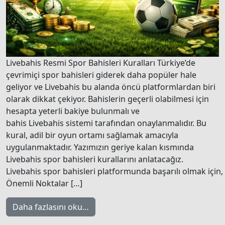
Livebahis Resmi Spor Bahisleri Kuralları Türkiye’de
çevrimiçi spor bahisleri giderek daha popüler hale
geliyor ve Livebahis bu alanda öncü platformlardan biri
olarak dikkat çekiyor. Bahislerin geçerli olabilmesi için
hesapta yeterli bakiye bulunmalı ve
bahis Livebahis sistemi tarafından onaylanmalıdır. Bu
kural, adil bir oyun ortamı sağlamak amacıyla
uygulanmaktadır. Yazımızın geriye kalan kısmında
Livebahis spor bahisleri kurallarını anlatacağız.
Livebahis spor bahisleri platformunda başarılı olmak için, b
Önemli Noktalar […]
from Livebahis Spor Bahisleri – Live
Daha fazlasını oku…