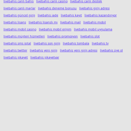
livebahis canlı bahis
livebahis canlı casino
livebahis canlı destek
livebahis canlı maçlar
livebahis deneme bonusu
livebahis giriş adresi
livebahis güncel giriş
livebahis iade
livebahis kayıt
livebahis kazandırıyor
livebahis lisans
livebahis lisanslı mı
livebahis mail
livebahis mobil
livebahis mobil casino
livebahis mobil erişim
livebahis mobil uygulama
livebahis müşteri hizmetleri
livebahis promosyon
livebahis slot
livebahis sms iptal
livebahis son giriş
livebahis tombala
livebahis tv
livebahis twitter
livebahis yeni giriş
livebahis yeni giriş adresi
livebahis üye ol
livebahis şikayet
livebahis şikayetvar