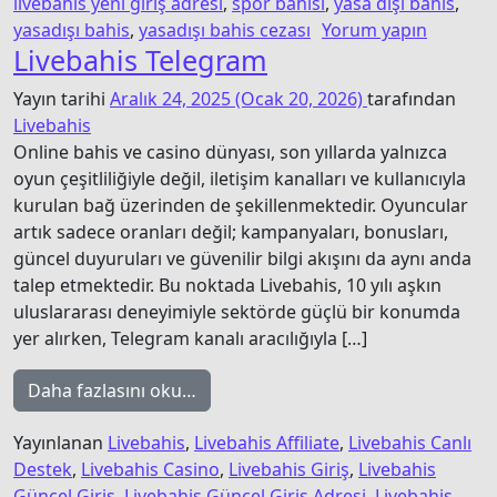
livebahis yeni giriş adresi
,
spor bahisi
,
yasa dışı bahis
,
yasadışı bahis
,
yasadışı bahis cezası
Yorum yapın
Livebahis Telegram
Yayın tarihi
Aralık 24, 2025
(Ocak 20, 2026)
tarafından
Livebahis
Online bahis ve casino dünyası, son yıllarda yalnızca
oyun çeşitliliğiyle değil, iletişim kanalları ve kullanıcıyla
kurulan bağ üzerinden de şekillenmektedir. Oyuncular
artık sadece oranları değil; kampanyaları, bonusları,
güncel duyuruları ve güvenilir bilgi akışını da aynı anda
talep etmektedir. Bu noktada Livebahis, 10 yılı aşkın
uluslararası deneyimiyle sektörde güçlü bir konumda
yer alırken, Telegram kanalı aracılığıyla […]
from Livebahis Telegram
Daha fazlasını oku…
Yayınlanan
Livebahis
,
Livebahis Affiliate
,
Livebahis Canlı
Destek
,
Livebahis Casino
,
Livebahis Giriş
,
Livebahis
Güncel Giriş
,
Livebahis Güncel Giriş Adresi
,
Livebahis