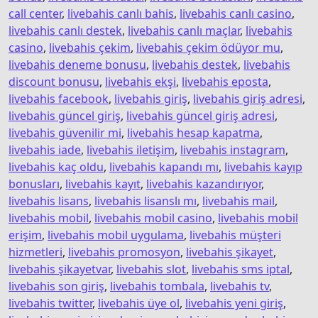
call center
,
livebahis canlı bahis
,
livebahis canlı casino
,
livebahis canlı destek
,
livebahis canlı maçlar
,
livebahis
casino
,
livebahis çekim
,
livebahis çekim ödüyor mu
,
livebahis deneme bonusu
,
livebahis destek
,
livebahis
discount bonusu
,
livebahis ekşi
,
livebahis eposta
,
livebahis facebook
,
livebahis giriş
,
livebahis giriş adresi
,
livebahis güncel giriş
,
livebahis güncel giriş adresi
,
livebahis güvenilir mi
,
livebahis hesap kapatma
,
livebahis iade
,
livebahis iletişim
,
livebahis instagram
,
livebahis kaç oldu
,
livebahis kapandı mı
,
livebahis kayıp
bonusları
,
livebahis kayıt
,
livebahis kazandırıyor
,
livebahis lisans
,
livebahis lisanslı mı
,
livebahis mail
,
livebahis mobil
,
livebahis mobil casino
,
livebahis mobil
erişim
,
livebahis mobil uygulama
,
livebahis müşteri
hizmetleri
,
livebahis promosyon
,
livebahis şikayet
,
livebahis şikayetvar
,
livebahis slot
,
livebahis sms iptal
,
livebahis son giriş
,
livebahis tombala
,
livebahis tv
,
livebahis twitter
,
livebahis üye ol
,
livebahis yeni giriş
,