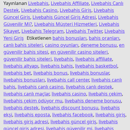
Yayınlanan
Livebahis
,
Livebahis Affiliate
,
Livebahis Canlı
Destek
,
Livebahis Casino
,
Livebahis Giriş
,
Livebahis
Güncel Giriş
,
Livebahis Güncel Giriş Adresi
,
Livebahis
Güvenilir Mi?
,
Livebahis Müşteri Hizmetleri
,
Livebahis
Şikayet
,
Livebahis Telegram
,
Livebahis Twitter
,
Livebahis
Yeni Giriş
Etiketlenen
bahis bonusları
,
bahis oranları
,
canlı bahis siteleri
,
casino oyunları
,
deneme bonusu
,
en
güvenilir bahis sitesi
,
en güvenilir casino siteleri
,
güvenilir bahis siteleri
,
livebahis
,
livebahis affiliate
,
livebahis altyapı
,
livebahis bahis
,
livebahis basketbol
,
livebahis bet
,
livebahis bonus
,
livebahis bonuslar
,
livebahis bonusları
,
livebahis call center
,
livebahis canlı
bahis
,
livebahis canlı casino
,
livebahis canlı destek
,
livebahis canlı maçlar
,
livebahis casino
,
livebahis çekim
,
livebahis çekim ödüyor mu
,
livebahis deneme bonusu
,
livebahis destek
,
livebahis discount bonusu
,
livebahis
ekşi
,
livebahis eposta
,
livebahis facebook
,
livebahis giriş
,
livebahis giriş adresi
,
livebahis güncel giriş
,
livebahis
güncel giriş adresi
,
livebahis güvenilir mi
,
livebahis