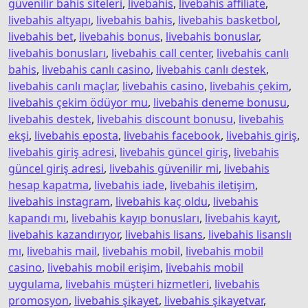
güvenilir bahis siteleri
,
livebahis
,
livebahis affiliate
,
livebahis altyapı
,
livebahis bahis
,
livebahis basketbol
,
livebahis bet
,
livebahis bonus
,
livebahis bonuslar
,
livebahis bonusları
,
livebahis call center
,
livebahis canlı
bahis
,
livebahis canlı casino
,
livebahis canlı destek
,
livebahis canlı maçlar
,
livebahis casino
,
livebahis çekim
,
livebahis çekim ödüyor mu
,
livebahis deneme bonusu
,
livebahis destek
,
livebahis discount bonusu
,
livebahis
ekşi
,
livebahis eposta
,
livebahis facebook
,
livebahis giriş
,
livebahis giriş adresi
,
livebahis güncel giriş
,
livebahis
güncel giriş adresi
,
livebahis güvenilir mi
,
livebahis
hesap kapatma
,
livebahis iade
,
livebahis iletişim
,
livebahis instagram
,
livebahis kaç oldu
,
livebahis
kapandı mı
,
livebahis kayıp bonusları
,
livebahis kayıt
,
livebahis kazandırıyor
,
livebahis lisans
,
livebahis lisanslı
mı
,
livebahis mail
,
livebahis mobil
,
livebahis mobil
casino
,
livebahis mobil erişim
,
livebahis mobil
uygulama
,
livebahis müşteri hizmetleri
,
livebahis
promosyon
,
livebahis şikayet
,
livebahis şikayetvar
,