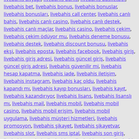
livebahis bet
,
livebahis bonus
,
livebahis bonuslar
,
livebahis bonusları
,
livebahis call center
,
livebahis canlı
bahis
,
livebahis canlı casino
,
livebahis canlı destek
,
livebahis canlı maçlar
,
livebahis casino
,
livebahis çekim
,
livebahis çekim ödüyor mu
,
livebahis deneme bonusu
,
livebahis destek
,
livebahis discount bonusu
,
livebahis
ekşi
,
livebahis eposta
,
livebahis facebook
,
livebahis giriş
,
livebahis giriş adresi
,
livebahis güncel giriş
,
livebahis
güncel giriş adresi
,
livebahis güvenilir mi
,
livebahis
hesap kapatma
,
livebahis iade
,
livebahis iletişim
,
livebahis instagram
,
livebahis kaç oldu
,
livebahis
kapandı mı
,
livebahis kayıp bonusları
,
livebahis kayıt
,
livebahis kazandırıyor
,
livebahis lisans
,
livebahis lisanslı
mı
,
livebahis mail
,
livebahis mobil
,
livebahis mobil
casino
,
livebahis mobil erişim
,
livebahis mobil
uygulama
,
livebahis müşteri hizmetleri
,
livebahis
promosyon
,
livebahis şikayet
,
livebahis şikayetvar
,
livebahis slot
,
livebahis sms iptal
,
livebahis son giriş
,