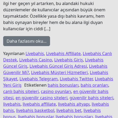
ilgi her geçen yıl artarken, bu alandaki hukuki
düzenlemeler de kullanıcılar açısından büyük önem
taşımaktadır. Özellikle yasa dışı bahis kavramı, hem
bahis oynayan bireyler hem de bu alana ilgi duyan
kullanıcılar için ciddi […]
from Yasa Dışı Bahis Oynamanın Cez
Daha fazlasını oku…
Yayınlanan
Livebahis
,
Livebahis Affiliate
,
Livebahis Canlı
Destek
,
Livebahis Casino
,
Livebahis Giriş
,
Livebahis
Güncel Giriş
,
Livebahis Güncel Giriş Adresi
,
Livebahis
Güvenilir Mi?
,
Livebahis Müşteri Hizmetleri
,
Livebahis
Şikayet
,
Livebahis Telegram
,
Livebahis Twitter
,
Livebahis
Yeni Giriş
Etiketlenen
bahis bonusları
,
bahis oranları
,
canlı bahis siteleri
,
casino oyunları
,
en güvenilir bahis
sitesi
,
en güvenilir casino siteleri
,
güvenilir bahis siteleri
,
livebahis
,
livebahis affiliate
,
livebahis altyapı
,
livebahis
bahis
,
livebahis basketbol
,
livebahis bet
,
livebahis
bonus
,
livebahis bonuslar
,
livebahis bonusları
,
livebahis