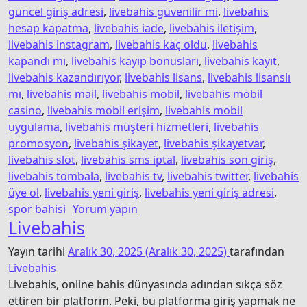
güncel giriş adresi
,
livebahis güvenilir mi
,
livebahis
hesap kapatma
,
livebahis iade
,
livebahis iletişim
,
livebahis instagram
,
livebahis kaç oldu
,
livebahis
kapandı mı
,
livebahis kayıp bonusları
,
livebahis kayıt
,
livebahis kazandırıyor
,
livebahis lisans
,
livebahis lisanslı
mı
,
livebahis mail
,
livebahis mobil
,
livebahis mobil
casino
,
livebahis mobil erişim
,
livebahis mobil
uygulama
,
livebahis müşteri hizmetleri
,
livebahis
promosyon
,
livebahis şikayet
,
livebahis şikayetvar
,
livebahis slot
,
livebahis sms iptal
,
livebahis son giriş
,
livebahis tombala
,
livebahis tv
,
livebahis twitter
,
livebahis
üye ol
,
livebahis yeni giriş
,
livebahis yeni giriş adresi
,
spor bahisi
Yorum yapın
Livebahis
Yayın tarihi
Aralık 30, 2025
(Aralık 30, 2025)
tarafından
Livebahis
Livebahis, online bahis dünyasında adından sıkça söz
ettiren bir platform. Peki, bu platforma giriş yapmak ne