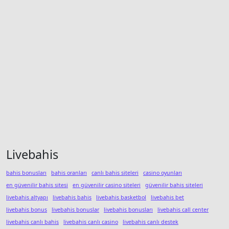
Livebahis
bahis bonusları
bahis oranları
canlı bahis siteleri
casino oyunları
en güvenilir bahis sitesi
en güvenilir casino siteleri
güvenilir bahis siteleri
livebahis altyapı
livebahis bahis
livebahis basketbol
livebahis bet
livebahis bonus
livebahis bonuslar
livebahis bonusları
livebahis call center
livebahis canlı bahis
livebahis canlı casino
livebahis canlı destek