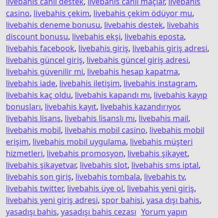
livebahis canlı destek
,
livebahis canlı maçlar
,
livebahis
casino
,
livebahis çekim
,
livebahis çekim ödüyor mu
,
livebahis deneme bonusu
,
livebahis destek
,
livebahis
discount bonusu
,
livebahis ekşi
,
livebahis eposta
,
livebahis facebook
,
livebahis giriş
,
livebahis giriş adresi
,
livebahis güncel giriş
,
livebahis güncel giriş adresi
,
livebahis güvenilir mi
,
livebahis hesap kapatma
,
livebahis iade
,
livebahis iletişim
,
livebahis instagram
,
livebahis kaç oldu
,
livebahis kapandı mı
,
livebahis kayıp
bonusları
,
livebahis kayıt
,
livebahis kazandırıyor
,
livebahis lisans
,
livebahis lisanslı mı
,
livebahis mail
,
livebahis mobil
,
livebahis mobil casino
,
livebahis mobil
erişim
,
livebahis mobil uygulama
,
livebahis müşteri
hizmetleri
,
livebahis promosyon
,
livebahis şikayet
,
livebahis şikayetvar
,
livebahis slot
,
livebahis sms iptal
,
livebahis son giriş
,
livebahis tombala
,
livebahis tv
,
livebahis twitter
,
livebahis üye ol
,
livebahis yeni giriş
,
livebahis yeni giriş adresi
,
spor bahisi
,
yasa dışı bahis
,
yasadışı bahis
,
yasadışı bahis cezası
Yorum yapın