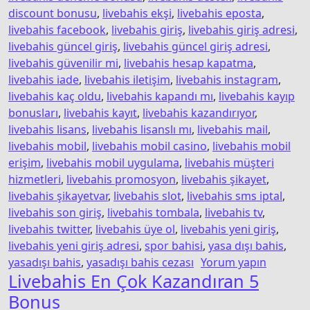
discount bonusu
,
livebahis ekşi
,
livebahis eposta
,
livebahis facebook
,
livebahis giriş
,
livebahis giriş adresi
,
livebahis güncel giriş
,
livebahis güncel giriş adresi
,
livebahis güvenilir mi
,
livebahis hesap kapatma
,
livebahis iade
,
livebahis iletişim
,
livebahis instagram
,
livebahis kaç oldu
,
livebahis kapandı mı
,
livebahis kayıp
bonusları
,
livebahis kayıt
,
livebahis kazandırıyor
,
livebahis lisans
,
livebahis lisanslı mı
,
livebahis mail
,
livebahis mobil
,
livebahis mobil casino
,
livebahis mobil
erişim
,
livebahis mobil uygulama
,
livebahis müşteri
hizmetleri
,
livebahis promosyon
,
livebahis şikayet
,
livebahis şikayetvar
,
livebahis slot
,
livebahis sms iptal
,
livebahis son giriş
,
livebahis tombala
,
livebahis tv
,
livebahis twitter
,
livebahis üye ol
,
livebahis yeni giriş
,
livebahis yeni giriş adresi
,
spor bahisi
,
yasa dışı bahis
,
yasadışı bahis
,
yasadışı bahis cezası
Yorum yapın
Livebahis En Çok Kazandıran 5
Bonus