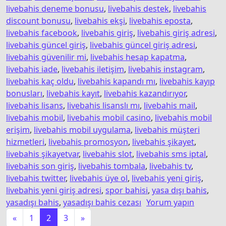
livebahis deneme bonusu
,
livebahis destek
,
livebahis
discount bonusu
,
livebahis ekşi
,
livebahis eposta
,
livebahis facebook
,
livebahis giriş
,
livebahis giriş adresi
,
livebahis güncel giriş
,
livebahis güncel giriş adresi
,
livebahis güvenilir mi
,
livebahis hesap kapatma
,
livebahis iade
,
livebahis iletişim
,
livebahis instagram
,
livebahis kaç oldu
,
livebahis kapandı mı
,
livebahis kayıp
bonusları
,
livebahis kayıt
,
livebahis kazandırıyor
,
livebahis lisans
,
livebahis lisanslı mı
,
livebahis mail
,
livebahis mobil
,
livebahis mobil casino
,
livebahis mobil
erişim
,
livebahis mobil uygulama
,
livebahis müşteri
hizmetleri
,
livebahis promosyon
,
livebahis şikayet
,
livebahis şikayetvar
,
livebahis slot
,
livebahis sms iptal
,
livebahis son giriş
,
livebahis tombala
,
livebahis tv
,
livebahis twitter
,
livebahis üye ol
,
livebahis yeni giriş
,
livebahis yeni giriş adresi
,
spor bahisi
,
yasa dışı bahis
,
yasadışı bahis
,
yasadışı bahis cezası
Yorum yapın
Yazı dolaşımı
«
1
2
3
»