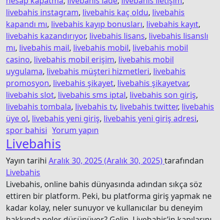
hesap kapatma
,
livebahis iade
,
livebahis iletişim
,
livebahis instagram
,
livebahis kaç oldu
,
livebahis
kapandı mı
,
livebahis kayıp bonusları
,
livebahis kayıt
,
livebahis kazandırıyor
,
livebahis lisans
,
livebahis lisanslı
mı
,
livebahis mail
,
livebahis mobil
,
livebahis mobil
casino
,
livebahis mobil erişim
,
livebahis mobil
uygulama
,
livebahis müşteri hizmetleri
,
livebahis
promosyon
,
livebahis şikayet
,
livebahis şikayetvar
,
livebahis slot
,
livebahis sms iptal
,
livebahis son giriş
,
livebahis tombala
,
livebahis tv
,
livebahis twitter
,
livebahis
üye ol
,
livebahis yeni giriş
,
livebahis yeni giriş adresi
,
spor bahisi
Yorum yapın
Livebahis
Yayın tarihi
Aralık 30, 2025
(Aralık 30, 2025)
tarafından
Livebahis
Livebahis, online bahis dünyasında adından sıkça söz
ettiren bir platform. Peki, bu platforma giriş yapmak ne
kadar kolay, neler sunuyor ve kullanıcılar bu deneyim
hakkında neler düşünüyor? Gelin, Livebahis’in kapılarını