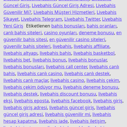
Güncel Giriş
,
Livebahis Güncel Giriş Adresi
,
Livebahis
Güvenilir Mi?
,
Livebahis Müşteri Hizmetleri
,
Livebahis
Şikayet
,
Livebahis Telegram
,
Livebahis Twitter
,
Livebahis
Yeni Giriş
Etiketlenen
bahis bonusları
,
bahis oranları
,
canlı bahis siteleri
,
casino oyunları
,
deneme bonusu
,
en
güvenilir bahis sitesi
,
en güvenilir casino siteleri
,
güvenilir bahis siteleri
,
livebahis
,
livebahis affiliate
,
livebahis altyapı
,
livebahis bahis
,
livebahis basketbol
,
livebahis bet
,
livebahis bonus
,
livebahis bonuslar
,
livebahis bonusları
,
livebahis call center
,
livebahis canlı
bahis
,
livebahis canlı casino
,
livebahis canlı destek
,
livebahis canlı maçlar
,
livebahis casino
,
livebahis çekim
,
livebahis çekim ödüyor mu
,
livebahis deneme bonusu
,
livebahis destek
,
livebahis discount bonusu
,
livebahis
ekşi
,
livebahis eposta
,
livebahis facebook
,
livebahis giriş
,
livebahis giriş adresi
,
livebahis güncel giriş
,
livebahis
güncel giriş adresi
,
livebahis güvenilir mi
,
livebahis
hesap kapatma
,
livebahis iade
,
livebahis iletişim
,