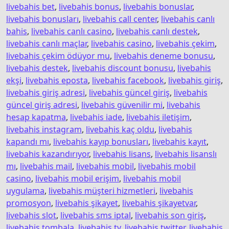
livebahis bet
,
livebahis bonus
,
livebahis bonuslar
,
livebahis bonusları
,
livebahis call center
,
livebahis canlı
bahis
,
livebahis canlı casino
,
livebahis canlı destek
,
livebahis canlı maçlar
,
livebahis casino
,
livebahis çekim
,
livebahis çekim ödüyor mu
,
livebahis deneme bonusu
,
livebahis destek
,
livebahis discount bonusu
,
livebahis
ekşi
,
livebahis eposta
,
livebahis facebook
,
livebahis giriş
,
livebahis giriş adresi
,
livebahis güncel giriş
,
livebahis
güncel giriş adresi
,
livebahis güvenilir mi
,
livebahis
hesap kapatma
,
livebahis iade
,
livebahis iletişim
,
livebahis instagram
,
livebahis kaç oldu
,
livebahis
kapandı mı
,
livebahis kayıp bonusları
,
livebahis kayıt
,
livebahis kazandırıyor
,
livebahis lisans
,
livebahis lisanslı
mı
,
livebahis mail
,
livebahis mobil
,
livebahis mobil
casino
,
livebahis mobil erişim
,
livebahis mobil
uygulama
,
livebahis müşteri hizmetleri
,
livebahis
promosyon
,
livebahis şikayet
,
livebahis şikayetvar
,
livebahis slot
,
livebahis sms iptal
,
livebahis son giriş
,
livebahis tombala
,
livebahis tv
,
livebahis twitter
,
livebahis