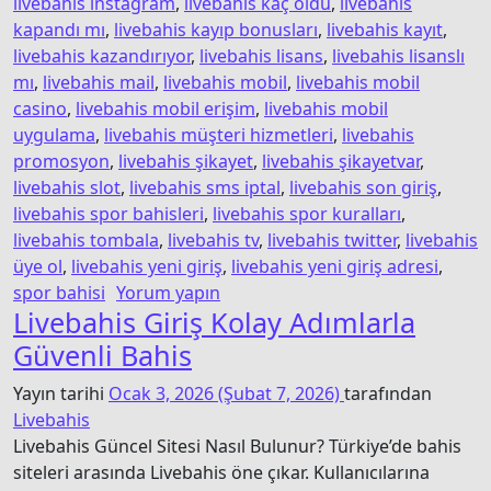
livebahis instagram
,
livebahis kaç oldu
,
livebahis
kapandı mı
,
livebahis kayıp bonusları
,
livebahis kayıt
,
livebahis kazandırıyor
,
livebahis lisans
,
livebahis lisanslı
mı
,
livebahis mail
,
livebahis mobil
,
livebahis mobil
casino
,
livebahis mobil erişim
,
livebahis mobil
uygulama
,
livebahis müşteri hizmetleri
,
livebahis
promosyon
,
livebahis şikayet
,
livebahis şikayetvar
,
livebahis slot
,
livebahis sms iptal
,
livebahis son giriş
,
livebahis spor bahisleri
,
livebahis spor kuralları
,
livebahis tombala
,
livebahis tv
,
livebahis twitter
,
livebahis
üye ol
,
livebahis yeni giriş
,
livebahis yeni giriş adresi
,
spor bahisi
Yorum yapın
Livebahis Giriş Kolay Adımlarla
Güvenli Bahis
Yayın tarihi
Ocak 3, 2026
(Şubat 7, 2026)
tarafından
Livebahis
Livebahis Güncel Sitesi Nasıl Bulunur? Türkiye’de bahis
siteleri arasında Livebahis öne çıkar. Kullanıcılarına