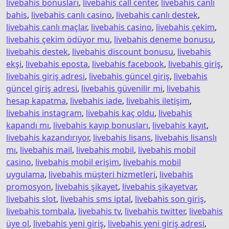
livebahis bonusları
,
livebahis call center
,
livebahis canlı
bahis
,
livebahis canlı casino
,
livebahis canlı destek
,
livebahis canlı maçlar
,
livebahis casino
,
livebahis çekim
,
livebahis çekim ödüyor mu
,
livebahis deneme bonusu
,
livebahis destek
,
livebahis discount bonusu
,
livebahis
ekşi
,
livebahis eposta
,
livebahis facebook
,
livebahis giriş
,
livebahis giriş adresi
,
livebahis güncel giriş
,
livebahis
güncel giriş adresi
,
livebahis güvenilir mi
,
livebahis
hesap kapatma
,
livebahis iade
,
livebahis iletişim
,
livebahis instagram
,
livebahis kaç oldu
,
livebahis
kapandı mı
,
livebahis kayıp bonusları
,
livebahis kayıt
,
livebahis kazandırıyor
,
livebahis lisans
,
livebahis lisanslı
mı
,
livebahis mail
,
livebahis mobil
,
livebahis mobil
casino
,
livebahis mobil erişim
,
livebahis mobil
uygulama
,
livebahis müşteri hizmetleri
,
livebahis
promosyon
,
livebahis şikayet
,
livebahis şikayetvar
,
livebahis slot
,
livebahis sms iptal
,
livebahis son giriş
,
livebahis tombala
,
livebahis tv
,
livebahis twitter
,
livebahis
üye ol
,
livebahis yeni giriş
,
livebahis yeni giriş adresi
,