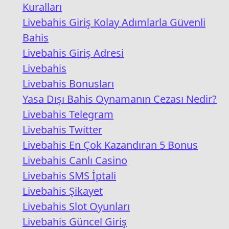
Kuralları
Livebahis Giriş Kolay Adımlarla Güvenli
Bahis
Livebahis Giriş Adresi
Livebahis
Livebahis Bonusları
Yasa Dışı Bahis Oynamanın Cezası Nedir?
Livebahis Telegram
Livebahis Twitter
Livebahis En Çok Kazandıran 5 Bonus
Livebahis Canlı Casino
Livebahis SMS İptali
Livebahis Şikayet
Livebahis Slot Oyunları
Livebahis Güncel Giriş