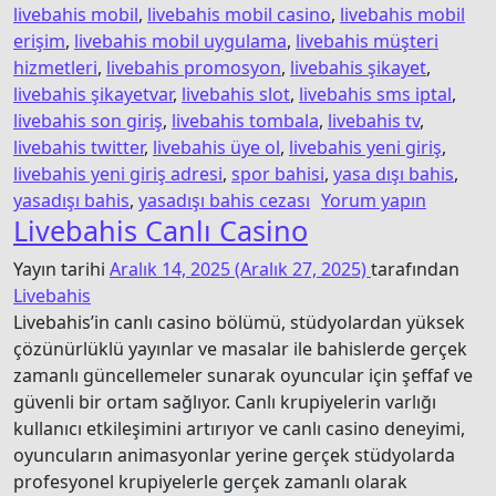
livebahis mobil
,
livebahis mobil casino
,
livebahis mobil
erişim
,
livebahis mobil uygulama
,
livebahis müşteri
hizmetleri
,
livebahis promosyon
,
livebahis şikayet
,
livebahis şikayetvar
,
livebahis slot
,
livebahis sms iptal
,
livebahis son giriş
,
livebahis tombala
,
livebahis tv
,
livebahis twitter
,
livebahis üye ol
,
livebahis yeni giriş
,
livebahis yeni giriş adresi
,
spor bahisi
,
yasa dışı bahis
,
yasadışı bahis
,
yasadışı bahis cezası
Yorum yapın
Livebahis Canlı Casino
Yayın tarihi
Aralık 14, 2025
(Aralık 27, 2025)
tarafından
Livebahis
Livebahis’in canlı casino bölümü, stüdyolardan yüksek
çözünürlüklü yayınlar ve masalar ile bahislerde gerçek
zamanlı güncellemeler sunarak oyuncular için şeffaf ve
güvenli bir ortam sağlıyor. Canlı krupiyelerin varlığı
kullanıcı etkileşimini artırıyor ve canlı casino deneyimi,
oyuncuların animasyonlar yerine gerçek stüdyolarda
profesyonel krupiyelerle gerçek zamanlı olarak