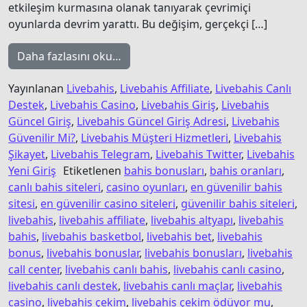
etkileşim kurmasına olanak tanıyarak çevrimiçi
oyunlarda devrim yarattı. Bu değişim, gerçekçi […]
from Livebahis Canlı Casino
Daha fazlasını oku…
Yayınlanan
Livebahis
,
Livebahis Affiliate
,
Livebahis Canlı
Destek
,
Livebahis Casino
,
Livebahis Giriş
,
Livebahis
Güncel Giriş
,
Livebahis Güncel Giriş Adresi
,
Livebahis
Güvenilir Mi?
,
Livebahis Müşteri Hizmetleri
,
Livebahis
Şikayet
,
Livebahis Telegram
,
Livebahis Twitter
,
Livebahis
Yeni Giriş
Etiketlenen
bahis bonusları
,
bahis oranları
,
canlı bahis siteleri
,
casino oyunları
,
en güvenilir bahis
sitesi
,
en güvenilir casino siteleri
,
güvenilir bahis siteleri
,
livebahis
,
livebahis affiliate
,
livebahis altyapı
,
livebahis
bahis
,
livebahis basketbol
,
livebahis bet
,
livebahis
bonus
,
livebahis bonuslar
,
livebahis bonusları
,
livebahis
call center
,
livebahis canlı bahis
,
livebahis canlı casino
,
livebahis canlı destek
,
livebahis canlı maçlar
,
livebahis
casino
,
livebahis çekim
,
livebahis çekim ödüyor mu
,