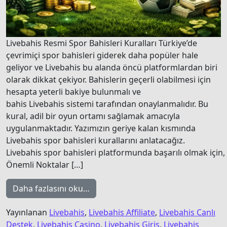
Livebahis Resmi Spor Bahisleri Kuralları Türkiye’de
çevrimiçi spor bahisleri giderek daha popüler hale
geliyor ve Livebahis bu alanda öncü platformlardan biri
olarak dikkat çekiyor. Bahislerin geçerli olabilmesi için
hesapta yeterli bakiye bulunmalı ve
bahis Livebahis sistemi tarafından onaylanmalıdır. Bu
kural, adil bir oyun ortamı sağlamak amacıyla
uygulanmaktadır. Yazımızın geriye kalan kısmında
Livebahis spor bahisleri kurallarını anlatacağız.
Livebahis spor bahisleri platformunda başarılı olmak için, b
Önemli Noktalar […]
from Livebahis Spor Bahisleri – Live
Daha fazlasını oku…
Yayınlanan
Livebahis
,
Livebahis Affiliate
,
Livebahis Canlı
Destek
,
Livebahis Casino
,
Livebahis Giriş
,
Livebahis