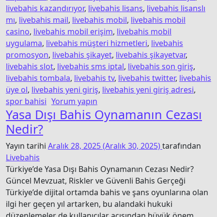
livebahis kazandırıyor
,
livebahis lisans
,
livebahis lisanslı
mı
,
livebahis mail
,
livebahis mobil
,
livebahis mobil
casino
,
livebahis mobil erişim
,
livebahis mobil
uygulama
,
livebahis müşteri hizmetleri
,
livebahis
promosyon
,
livebahis şikayet
,
livebahis şikayetvar
,
livebahis slot
,
livebahis sms iptal
,
livebahis son giriş
,
livebahis tombala
,
livebahis tv
,
livebahis twitter
,
livebahis
üye ol
,
livebahis yeni giriş
,
livebahis yeni giriş adresi
,
spor bahisi
Yorum yapın
Yasa Dışı Bahis Oynamanın Cezası
Nedir?
Yayın tarihi
Aralık 28, 2025
(Aralık 30, 2025)
tarafından
Livebahis
Türkiye’de Yasa Dışı Bahis Oynamanın Cezası Nedir?
Güncel Mevzuat, Riskler ve Güvenli Bahis Gerçeği
Türkiye’de dijital ortamda bahis ve şans oyunlarına olan
ilgi her geçen yıl artarken, bu alandaki hukuki
düzenlemeler de kullanıcılar açısından büyük önem