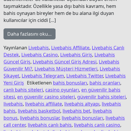
taşımaktadır. Özellikle yasa dışı bahis kavramı, hem
bahis oynayan bireyler hem de bu alana ilgi duyan
kullanıcılar için ciddi […]
from Yasa Dışı Bahis Oynamanın Cez
Daha fazlasını oku…
Yayınlanan
Livebahis
,
Livebahis Affiliate
,
Livebahis Canlı
Destek
,
Livebahis Casino
,
Livebahis Giriş
,
Livebahis
Güncel Giriş
,
Livebahis Güncel Giriş Adresi
,
Livebahis
Güvenilir Mi?
,
Livebahis Müşteri Hizmetleri
,
Livebahis
Şikayet
,
Livebahis Telegram
,
Livebahis Twitter
,
Livebahis
Yeni Giriş
Etiketlenen
bahis bonusları
,
bahis oranları
,
canlı bahis siteleri
,
casino oyunları
,
en güvenilir bahis
sitesi
,
en güvenilir casino siteleri
,
güvenilir bahis siteleri
,
livebahis
,
livebahis affiliate
,
livebahis altyapı
,
livebahis
bahis
,
livebahis basketbol
,
livebahis bet
,
livebahis
bonus
,
livebahis bonuslar
,
livebahis bonusları
,
livebahis
call center
,
livebahis canlı bahis
,
livebahis canlı casino
,