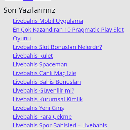
Son Yazılarımız
Livebahis Mobil Uygulama
En Çok Kazandıran 10 Pragmatic Play Slot
Oyunu
Livebahis Slot Bonusları Nelerdir?
Livebahis Rulet
Livebahis Spaceman
Livebahis Canlı Maç İzle
Livebahis Bahis Bonusları
Livebahis Güvenilir mi?
Livebahis Kurumsal Kimlik
Livebahis Yeni Giriş
Livebahis Para Çekme
Livebahis Spor Bahisleri – Livebahis