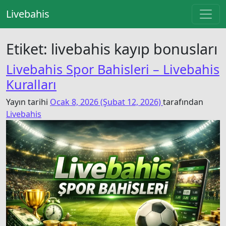
İçeriğe geç
Livebahis
Ana gezinti
Etiket:
livebahis kayıp bonusları
Livebahis Spor Bahisleri – Livebahis
Kuralları
Yayın tarihi
Ocak 8, 2026
(Şubat 12, 2026)
tarafından
Livebahis