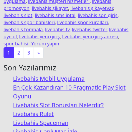
uygulama
,
livebahis müşteri hizmetleri
,
livebahis
promosyon
,
livebahis şikayet
,
livebahis şikayetvar
,
livebahis slot
,
livebahis sms iptal
,
livebahis son giriş
,
livebahis spor bahisleri
,
livebahis spor kuralları
,
livebahis tombala
,
livebahis tv
,
livebahis twitter
,
livebahis
üye ol
,
livebahis yeni giriş
,
livebahis yeni giriş adresi
,
spor bahisi
Yorum yapın
Yazı dolaşımı
1
2
3
»
Son Yazılarımız
Livebahis Mobil Uygulama
En Çok Kazandıran 10 Pragmatic Play Slot
Oyunu
Livebahis Slot Bonusları Nelerdir?
Livebahis Rulet
Livebahis Spaceman
Livebahis Canlı Maç İzle