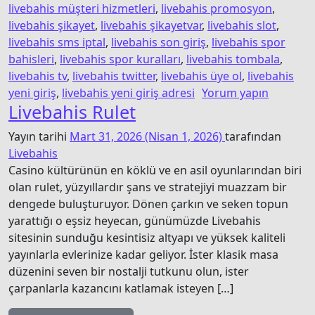
livebahis müşteri hizmetleri
,
livebahis promosyon
,
livebahis şikayet
,
livebahis şikayetvar
,
livebahis slot
,
livebahis sms iptal
,
livebahis son giriş
,
livebahis spor
bahisleri
,
livebahis spor kuralları
,
livebahis tombala
,
livebahis tv
,
livebahis twitter
,
livebahis üye ol
,
livebahis
yeni giriş
,
livebahis yeni giriş adresi
Yorum yapın
Livebahis Rulet
Yayın tarihi
Mart 31, 2026
(Nisan 1, 2026)
tarafından
Livebahis
Casino kültürünün en köklü ve en asil oyunlarından biri
olan rulet, yüzyıllardır şans ve stratejiyi muazzam bir
dengede buluşturuyor. Dönen çarkın ve seken topun
yarattığı o eşsiz heyecan, günümüzde Livebahis
sitesinin sunduğu kesintisiz altyapı ve yüksek kaliteli
yayınlarla evlerinize kadar geliyor. İster klasik masa
düzenini seven bir nostalji tutkunu olun, ister
çarpanlarla kazancını katlamak isteyen […]