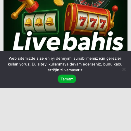
Web sitemizde size en iyi deneyimi sunabilmemiz için çerezleri
kullanıyoruz. Bu siteyi kullanmaya devam ederseniz, bunu kabul
ettiğinizi varsayarız.
Livebahis
| +18 Sorumlu Bahis Uyarısı: Sadece eğlence amaçlıdır. Bahis,
Tamam
yüksek risk içerir ve yatırım tavsiyesi değildir. Lütfen sorumlu oynayın.