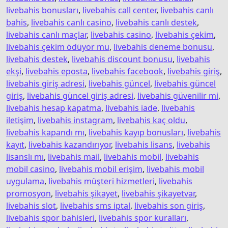
livebahis bonusları
,
livebahis call center
,
livebahis canlı
bahis
,
livebahis canlı casino
,
livebahis canlı destek
,
livebahis canlı maçlar
,
livebahis casino
,
livebahis çekim
,
livebahis çekim ödüyor mu
,
livebahis deneme bonusu
,
livebahis destek
,
livebahis discount bonusu
,
livebahis
ekşi
,
livebahis eposta
,
livebahis facebook
,
livebahis giriş
,
livebahis giriş adresi
,
livebahis güncel
,
livebahis güncel
giriş
,
livebahis güncel giriş adresi
,
livebahis güvenilir mi
,
livebahis hesap kapatma
,
livebahis iade
,
livebahis
iletişim
,
livebahis instagram
,
livebahis kaç oldu
,
livebahis kapandı mı
,
livebahis kayıp bonusları
,
livebahis
kayıt
,
livebahis kazandırıyor
,
livebahis lisans
,
livebahis
lisanslı mı
,
livebahis mail
,
livebahis mobil
,
livebahis
mobil casino
,
livebahis mobil erişim
,
livebahis mobil
uygulama
,
livebahis müşteri hizmetleri
,
livebahis
promosyon
,
livebahis şikayet
,
livebahis şikayetvar
,
livebahis slot
,
livebahis sms iptal
,
livebahis son giriş
,
livebahis spor bahisleri
,
livebahis spor kuralları
,