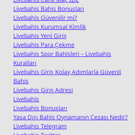
Livebahis Bahis Bonusları
Livebahis Güvenilir mi?
Livebahis Kurumsal Kimlik
Livebahis Yeni Giriş
Livebahis Para Çekme
Livebahis Spor Bahisleri – Livebahis
Kuralları
Livebahis Giriş Kolay Adımlarla Güvenli
Bahis
Livebahis Giriş Adresi
Livebahis
Livebahis Bonusları
Yasa Dışı Bahis Oynamanın Cezası Nedir?
Livebahis Telegram