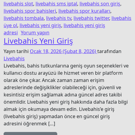
livebahis slot
,
livebahis sms iptal
,
livebahis son giriş
,
livebahis spor bahisleri
,
livebahis spor kuralları
,
livebahis tombala
,
livebahis tv
,
livebahis twitter
,
livebahis
üye ol
,
livebahis yeni giriş
,
livebahis yeni giriş
adresi
Yorum yapın
Livebahis Yeni Giriş
Yayın tarihi
Ocak 18, 2026
(Şubat 8, 2026)
tarafından
Livebahis
Livebahis, bahis tutkunlarına geniş oyun seçenekleri ve
kullanıcı dostu arayüzü ile hizmet veren bir platform
olarak öne çıkar. Ancak zaman zaman erişim
adreslerinde değişiklikler olabileceği için, güvenli ve
kesintisiz erişim sağlamak adına güncel adres takibi
önemlidir. Livebahis yeni giriş hakkında daha fazla bilgi
almak için okumaya devam edin. Livebahis’e giriş
(livebahis giriş) yapmadan önce en güncel giriş
adresini öğrenmek […]