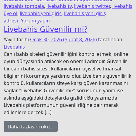
livebahis tombala
,
livebahis tv
,
livebahis twitter
,
livebahis
üye ol
,
livebahis yeni giriş
,
livebahis yeni giriş
adresi
Yorum yapın
Livebahis Güvenilir mi?
Yayın tarihi
Ocak 30, 2026
(Şubat 8, 2026)
tarafından
Livebahis
Canlı bahis siteleri güvenilirliğini kontrol etmek, online
oyun dünyasında atılacak en önemli adımdır. Güvenilir
bir canlı bahis sitesi, kullanıcıların kişisel ve finansal
bilgilerini korumaya yardımcı olur. Live bahis güvenilirlik
kontrolü, kullanıcıların siteye karşı güven kazanmasını
sağlar. “Livebahis Güvenilir mi?” sorusunun yanıtı ise
aslında aşağıdaki detaylarda gizlidir. Bu yazımızda
Livebahis platformunun güvenilirliğine dair merak
edilenlere gerçek […]
from Livebahis Güvenilir mi?
Daha fazlasını oku…