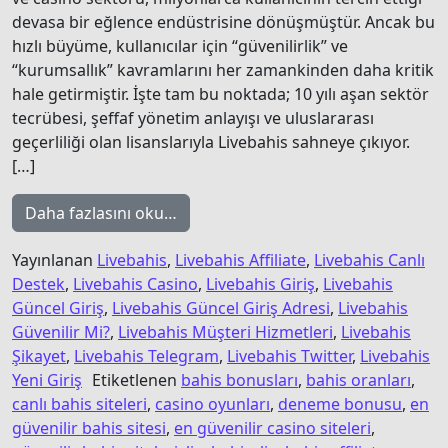
devasa bir eğlence endüstrisine dönüşmüştür. Ancak bu
hızlı büyüme, kullanıcılar için “güvenilirlik” ve
“kurumsallık” kavramlarını her zamankinden daha kritik
hale getirmiştir. İşte tam bu noktada; 10 yılı aşan sektör
tecrübesi, şeffaf yönetim anlayışı ve uluslararası
geçerliliği olan lisanslarıyla Livebahis sahneye çıkıyor.
[…]
from Livebahis Kurumsal Kimlik
Daha fazlasını oku…
Yayınlanan
Livebahis
,
Livebahis Affiliate
,
Livebahis Canlı
Destek
,
Livebahis Casino
,
Livebahis Giriş
,
Livebahis
Güncel Giriş
,
Livebahis Güncel Giriş Adresi
,
Livebahis
Güvenilir Mi?
,
Livebahis Müşteri Hizmetleri
,
Livebahis
Şikayet
,
Livebahis Telegram
,
Livebahis Twitter
,
Livebahis
Yeni Giriş
Etiketlenen
bahis bonusları
,
bahis oranları
,
canlı bahis siteleri
,
casino oyunları
,
deneme bonusu
,
en
güvenilir bahis sitesi
,
en güvenilir casino siteleri
,