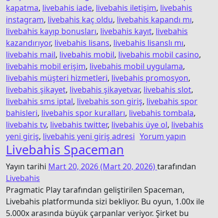
kapatma
,
livebahis iade
,
livebahis iletişim
,
livebahis
instagram
,
livebahis kaç oldu
,
livebahis kapandı mı
,
livebahis kayıp bonusları
,
livebahis kayıt
,
livebahis
kazandırıyor
,
livebahis lisans
,
livebahis lisanslı mı
,
livebahis mail
,
livebahis mobil
,
livebahis mobil casino
,
livebahis mobil erişim
,
livebahis mobil uygulama
,
livebahis müşteri hizmetleri
,
livebahis promosyon
,
livebahis şikayet
,
livebahis şikayetvar
,
livebahis slot
,
livebahis sms iptal
,
livebahis son giriş
,
livebahis spor
bahisleri
,
livebahis spor kuralları
,
livebahis tombala
,
livebahis tv
,
livebahis twitter
,
livebahis üye ol
,
livebahis
yeni giriş
,
livebahis yeni giriş adresi
Yorum yapın
Livebahis Spaceman
Yayın tarihi
Mart 20, 2026
(Mart 20, 2026)
tarafından
Livebahis
Pragmatic Play tarafından geliştirilen Spaceman,
Livebahis platformunda sizi bekliyor. Bu oyun, 1.00x ile
5.000x arasında büyük çarpanlar veriyor. Şirket bu