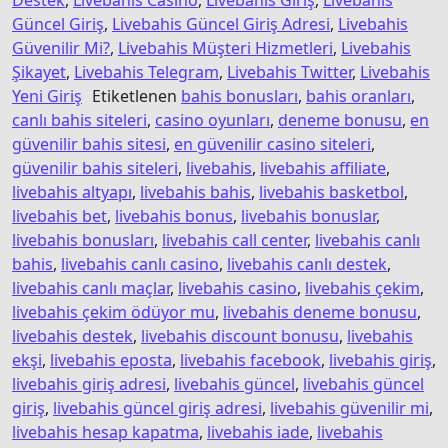
Destek
,
Livebahis Casino
,
Livebahis Giriş
,
Livebahis
Güncel Giriş
,
Livebahis Güncel Giriş Adresi
,
Livebahis
Güvenilir Mi?
,
Livebahis Müşteri Hizmetleri
,
Livebahis
Şikayet
,
Livebahis Telegram
,
Livebahis Twitter
,
Livebahis
Yeni Giriş
Etiketlenen
bahis bonusları
,
bahis oranları
,
canlı bahis siteleri
,
casino oyunları
,
deneme bonusu
,
en
güvenilir bahis sitesi
,
en güvenilir casino siteleri
,
güvenilir bahis siteleri
,
livebahis
,
livebahis affiliate
,
livebahis altyapı
,
livebahis bahis
,
livebahis basketbol
,
livebahis bet
,
livebahis bonus
,
livebahis bonuslar
,
livebahis bonusları
,
livebahis call center
,
livebahis canlı
bahis
,
livebahis canlı casino
,
livebahis canlı destek
,
livebahis canlı maçlar
,
livebahis casino
,
livebahis çekim
,
livebahis çekim ödüyor mu
,
livebahis deneme bonusu
,
livebahis destek
,
livebahis discount bonusu
,
livebahis
ekşi
,
livebahis eposta
,
livebahis facebook
,
livebahis giriş
,
livebahis giriş adresi
,
livebahis güncel
,
livebahis güncel
giriş
,
livebahis güncel giriş adresi
,
livebahis güvenilir mi
,
livebahis hesap kapatma
,
livebahis iade
,
livebahis