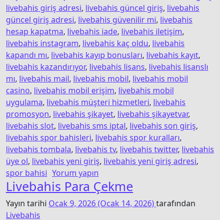
livebahis giriş adresi
,
livebahis güncel giriş
,
livebahis
güncel giriş adresi
,
livebahis güvenilir mi
,
livebahis
hesap kapatma
,
livebahis iade
,
livebahis iletişim
,
livebahis instagram
,
livebahis kaç oldu
,
livebahis
kapandı mı
,
livebahis kayıp bonusları
,
livebahis kayıt
,
livebahis kazandırıyor
,
livebahis lisans
,
livebahis lisanslı
mı
,
livebahis mail
,
livebahis mobil
,
livebahis mobil
casino
,
livebahis mobil erişim
,
livebahis mobil
uygulama
,
livebahis müşteri hizmetleri
,
livebahis
promosyon
,
livebahis şikayet
,
livebahis şikayetvar
,
livebahis slot
,
livebahis sms iptal
,
livebahis son giriş
,
livebahis spor bahisleri
,
livebahis spor kuralları
,
livebahis tombala
,
livebahis tv
,
livebahis twitter
,
livebahis
üye ol
,
livebahis yeni giriş
,
livebahis yeni giriş adresi
,
spor bahisi
Yorum yapın
Livebahis Para Çekme
Yayın tarihi
Ocak 9, 2026
(Ocak 14, 2026)
tarafından
Livebahis