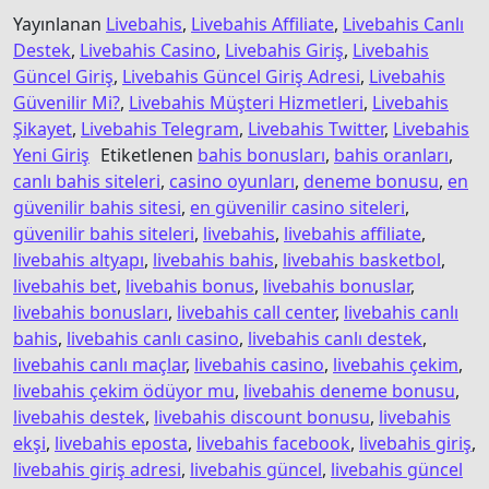
Yayınlanan
Livebahis
,
Livebahis Affiliate
,
Livebahis Canlı
Destek
,
Livebahis Casino
,
Livebahis Giriş
,
Livebahis
Güncel Giriş
,
Livebahis Güncel Giriş Adresi
,
Livebahis
Güvenilir Mi?
,
Livebahis Müşteri Hizmetleri
,
Livebahis
Şikayet
,
Livebahis Telegram
,
Livebahis Twitter
,
Livebahis
Yeni Giriş
Etiketlenen
bahis bonusları
,
bahis oranları
,
canlı bahis siteleri
,
casino oyunları
,
deneme bonusu
,
en
güvenilir bahis sitesi
,
en güvenilir casino siteleri
,
güvenilir bahis siteleri
,
livebahis
,
livebahis affiliate
,
livebahis altyapı
,
livebahis bahis
,
livebahis basketbol
,
livebahis bet
,
livebahis bonus
,
livebahis bonuslar
,
livebahis bonusları
,
livebahis call center
,
livebahis canlı
bahis
,
livebahis canlı casino
,
livebahis canlı destek
,
livebahis canlı maçlar
,
livebahis casino
,
livebahis çekim
,
livebahis çekim ödüyor mu
,
livebahis deneme bonusu
,
livebahis destek
,
livebahis discount bonusu
,
livebahis
ekşi
,
livebahis eposta
,
livebahis facebook
,
livebahis giriş
,
livebahis giriş adresi
,
livebahis güncel
,
livebahis güncel