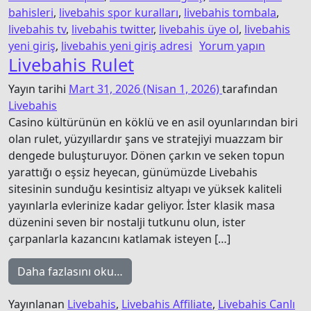
bahisleri
,
livebahis spor kuralları
,
livebahis tombala
,
livebahis tv
,
livebahis twitter
,
livebahis üye ol
,
livebahis
yeni giriş
,
livebahis yeni giriş adresi
Yorum yapın
Livebahis Rulet
Yayın tarihi
Mart 31, 2026
(Nisan 1, 2026)
tarafından
Livebahis
Casino kültürünün en köklü ve en asil oyunlarından biri
olan rulet, yüzyıllardır şans ve stratejiyi muazzam bir
dengede buluşturuyor. Dönen çarkın ve seken topun
yarattığı o eşsiz heyecan, günümüzde Livebahis
sitesinin sunduğu kesintisiz altyapı ve yüksek kaliteli
yayınlarla evlerinize kadar geliyor. İster klasik masa
düzenini seven bir nostalji tutkunu olun, ister
çarpanlarla kazancını katlamak isteyen […]
from Livebahis Rulet
Daha fazlasını oku…
Yayınlanan
Livebahis
,
Livebahis Affiliate
,
Livebahis Canlı