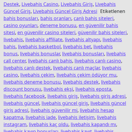
Destek
,
Livebahis Casino
,
Livebahis Giriş
,
Livebahis
Güncel Giriş
,
Livebahis Güncel Giriş Adresi
Etiketlenen
bahis bonusları
,
bahis oranları
,
canlı bahis siteleri
,
casino oyunları
,
deneme bonusu
,
en güvenilir bahis
sitesi
,
en güvenilir casino siteleri
,
güvenilir bahis siteleri
,
livebahis
,
livebahis affiliate
,
livebahis altyapı
,
livebahis
bahis
,
livebahis basketbol
,
livebahis bet
,
livebahis
bonus
,
livebahis bonuslar
,
livebahis bonusları
,
livebahis
call center
,
livebahis canlı bahis
,
livebahis canlı casino
,
livebahis canlı destek
,
livebahis canlı maçlar
,
livebahis
casino
,
livebahis çekim
,
livebahis çekim ödüyor mu
,
livebahis deneme bonusu
,
livebahis destek
,
livebahis
discount bonusu
,
livebahis ekşi
,
livebahis eposta
,
livebahis facebook
,
livebahis giriş
,
livebahis giriş adresi
,
livebahis güncel
,
livebahis güncel giriş
,
livebahis güncel
giriş adresi
,
livebahis güvenilir mi
,
livebahis hesap
kapatma
,
livebahis iade
,
livebahis iletişim
,
livebahis
instagram
,
livebahis kaç oldu
,
livebahis kapandı mı
,
livebahis kayıp bonusları
,
livebahis kayıt
,
livebahis