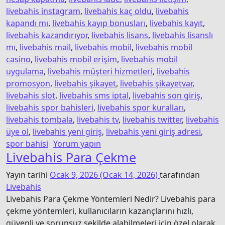
livebahis instagram
,
livebahis kaç oldu
,
livebahis
kapandı mı
,
livebahis kayıp bonusları
,
livebahis kayıt
,
livebahis kazandırıyor
,
livebahis lisans
,
livebahis lisanslı
mı
,
livebahis mail
,
livebahis mobil
,
livebahis mobil
casino
,
livebahis mobil erişim
,
livebahis mobil
uygulama
,
livebahis müşteri hizmetleri
,
livebahis
promosyon
,
livebahis şikayet
,
livebahis şikayetvar
,
livebahis slot
,
livebahis sms iptal
,
livebahis son giriş
,
livebahis spor bahisleri
,
livebahis spor kuralları
,
livebahis tombala
,
livebahis tv
,
livebahis twitter
,
livebahis
üye ol
,
livebahis yeni giriş
,
livebahis yeni giriş adresi
,
spor bahisi
Yorum yapın
Livebahis Para Çekme
Yayın tarihi
Ocak 9, 2026
(Ocak 14, 2026)
tarafından
Livebahis
Livebahis Para Çekme Yöntemleri Nedir? Livebahis para
çekme yöntemleri, kullanıcıların kazançlarını hızlı,
güvenli ve sorunsuz şekilde alabilmeleri için özel olarak