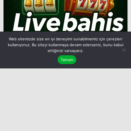
Web sitemizde size en iyi deneyimi sunabilmemiz için çerezleri
kullanıyoruz. Bu siteyi kullanmaya devam ederseniz, bunu kabul
ettiğinizi varsayarız.
Livebahis
| +18 Sorumlu Bahis Uyarısı: Sadece eğlence amaçlıdır. Bahis,
Tamam
yüksek risk içerir ve yatırım tavsiyesi değildir. Lütfen sorumlu oynayın.
Livebahis