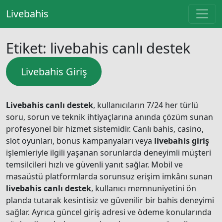
İçeriğe geç
Livebahis
Ana gezinti
Etiket:
livebahis canlı destek
Livebahis Giriş
Livebahis canlı destek
, kullanıcıların 7/24 her türlü
soru, sorun ve teknik ihtiyaçlarına anında çözüm sunan
profesyonel bir hizmet sistemidir. Canlı bahis, casino,
slot oyunları, bonus kampanyaları veya
livebahis giriş
işlemleriyle ilgili yaşanan sorunlarda deneyimli müşteri
temsilcileri hızlı ve güvenli yanıt sağlar. Mobil ve
masaüstü platformlarda sorunsuz erişim imkânı sunan
livebahis canlı destek
, kullanıcı memnuniyetini ön
planda tutarak kesintisiz ve güvenilir bir bahis deneyimi
sağlar. Ayrıca güncel giriş adresi ve ödeme konularında