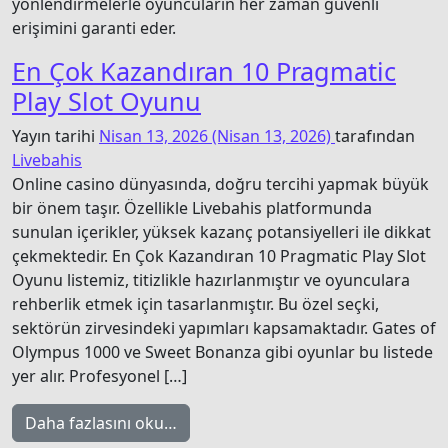
yönlendirmelerle oyuncuların her zaman güvenli
erişimini garanti eder.
En Çok Kazandıran 10 Pragmatic
Play Slot Oyunu
Yayın tarihi
Nisan 13, 2026
(Nisan 13, 2026)
tarafından
Livebahis
Online casino dünyasında, doğru tercihi yapmak büyük
bir önem taşır. Özellikle Livebahis platformunda
sunulan içerikler, yüksek kazanç potansiyelleri ile dikkat
çekmektedir. En Çok Kazandıran 10 Pragmatic Play Slot
Oyunu listemiz, titizlikle hazırlanmıştır ve oyunculara
rehberlik etmek için tasarlanmıştır. Bu özel seçki,
sektörün zirvesindeki yapımları kapsamaktadır. Gates of
Olympus 1000 ve Sweet Bonanza gibi oyunlar bu listede
yer alır. Profesyonel […]
from En Çok Kazandıran 10 Pragmat
Daha fazlasını oku…