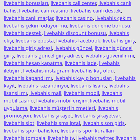
livebahis bonusları
,
livebahis call center
,
livebahis canlı
bahis
,
livebahis canlı casino
,
livebahis canlı destek
,
livebahis canlı maçlar
,
livebahis casino
,
livebahis çekim
,
livebahis çekim ödüyor mu
,
livebahis deneme bonusu
,
livebahis destek
,
livebahis discount bonusu
,
livebahis
ekşi
,
livebahis eposta
,
livebahis facebook
,
livebahis giriş
,
livebahis giriş adresi
,
livebahis güncel
,
livebahis güncel
giriş
,
livebahis güncel giriş adresi
,
livebahis güvenilir mi
,
livebahis hesap kapatma
,
livebahis iade
,
livebahis
iletişim
,
livebahis instagram
,
livebahis kaç oldu
,
livebahis kapandı mı
,
livebahis kayıp bonusları
,
livebahis
kayıt
,
livebahis kazandırıyor
,
livebahis lisans
,
livebahis
lisanslı mı
,
livebahis mail
,
livebahis mobil
,
livebahis
mobil casino
,
livebahis mobil erişim
,
livebahis mobil
uygulama
,
livebahis müşteri hizmetleri
,
livebahis
promosyon
,
livebahis şikayet
,
livebahis şikayetvar
,
livebahis slot
,
livebahis sms iptal
,
livebahis son giriş
,
livebahis spor bahisleri
,
livebahis spor kuralları
,
livebahis tombala
,
livebahis tv
,
livebahis twitter
,
livebahis