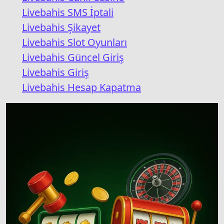
Livebahis SMS İptali
Livebahis Şikayet
Livebahis Slot Oyunları
Livebahis Güncel Giriş
Livebahis Giriş
Livebahis Hesap Kapatma