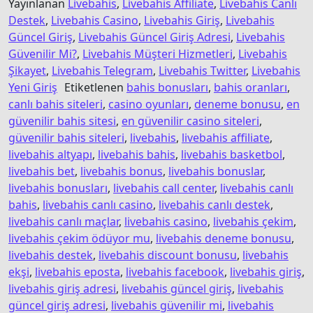
Yayınlanan
Livebahis
,
Livebahis Affiliate
,
Livebahis Canlı
Destek
,
Livebahis Casino
,
Livebahis Giriş
,
Livebahis
Güncel Giriş
,
Livebahis Güncel Giriş Adresi
,
Livebahis
Güvenilir Mi?
,
Livebahis Müşteri Hizmetleri
,
Livebahis
Şikayet
,
Livebahis Telegram
,
Livebahis Twitter
,
Livebahis
Yeni Giriş
Etiketlenen
bahis bonusları
,
bahis oranları
,
canlı bahis siteleri
,
casino oyunları
,
deneme bonusu
,
en
güvenilir bahis sitesi
,
en güvenilir casino siteleri
,
güvenilir bahis siteleri
,
livebahis
,
livebahis affiliate
,
livebahis altyapı
,
livebahis bahis
,
livebahis basketbol
,
livebahis bet
,
livebahis bonus
,
livebahis bonuslar
,
livebahis bonusları
,
livebahis call center
,
livebahis canlı
bahis
,
livebahis canlı casino
,
livebahis canlı destek
,
livebahis canlı maçlar
,
livebahis casino
,
livebahis çekim
,
livebahis çekim ödüyor mu
,
livebahis deneme bonusu
,
livebahis destek
,
livebahis discount bonusu
,
livebahis
ekşi
,
livebahis eposta
,
livebahis facebook
,
livebahis giriş
,
livebahis giriş adresi
,
livebahis güncel giriş
,
livebahis
güncel giriş adresi
,
livebahis güvenilir mi
,
livebahis