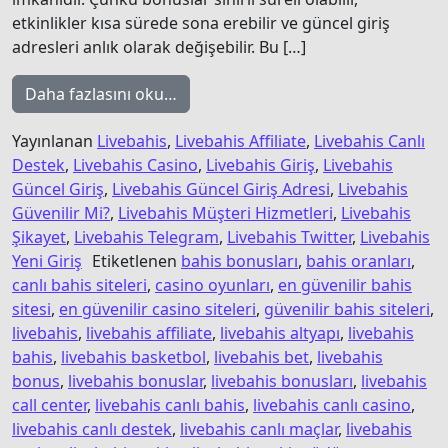
etkinlikler kısa sürede sona erebilir ve güncel giriş
adresleri anlık olarak değişebilir. Bu […]
from Livebahis Twitter
Daha fazlasını oku…
Yayınlanan
Livebahis
,
Livebahis Affiliate
,
Livebahis Canlı
Destek
,
Livebahis Casino
,
Livebahis Giriş
,
Livebahis
Güncel Giriş
,
Livebahis Güncel Giriş Adresi
,
Livebahis
Güvenilir Mi?
,
Livebahis Müşteri Hizmetleri
,
Livebahis
Şikayet
,
Livebahis Telegram
,
Livebahis Twitter
,
Livebahis
Yeni Giriş
Etiketlenen
bahis bonusları
,
bahis oranları
,
canlı bahis siteleri
,
casino oyunları
,
en güvenilir bahis
sitesi
,
en güvenilir casino siteleri
,
güvenilir bahis siteleri
,
livebahis
,
livebahis affiliate
,
livebahis altyapı
,
livebahis
bahis
,
livebahis basketbol
,
livebahis bet
,
livebahis
bonus
,
livebahis bonuslar
,
livebahis bonusları
,
livebahis
call center
,
livebahis canlı bahis
,
livebahis canlı casino
,
livebahis canlı destek
,
livebahis canlı maçlar
,
livebahis