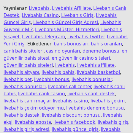
Yayınlanan
Livebahis
,
Livebahis Affiliate
,
Livebahis Canlı
Destek
,
Livebahis Casino
,
Livebahis Giriş
,
Livebahis
Güncel Giriş
,
Livebahis Güncel Giriş Adresi
,
Livebahis
Güvenilir Mi?
,
Livebahis Müşteri Hizmetleri
,
Livebahis
Şikayet
,
Livebahis Telegram
,
Livebahis Twitter
,
Livebahis
Yeni Giriş
Etiketlenen
bahis bonusları
,
bahis oranları
,
canlı bahis siteleri
,
casino oyunları
,
deneme bonusu
,
en
güvenilir bahis sitesi
,
en güvenilir casino siteleri
,
güvenilir bahis siteleri
,
livebahis
,
livebahis affiliate
,
livebahis altyapı
,
livebahis bahis
,
livebahis basketbol
,
livebahis bet
,
livebahis bonus
,
livebahis bonuslar
,
livebahis bonusları
,
livebahis call center
,
livebahis canlı
bahis
,
livebahis canlı casino
,
livebahis canlı destek
,
livebahis canlı maçlar
,
livebahis casino
,
livebahis çekim
,
livebahis çekim ödüyor mu
,
livebahis deneme bonusu
,
livebahis destek
,
livebahis discount bonusu
,
livebahis
ekşi
,
livebahis eposta
,
livebahis facebook
,
livebahis giriş
,
livebahis giriş adresi
,
livebahis güncel giriş
,
livebahis