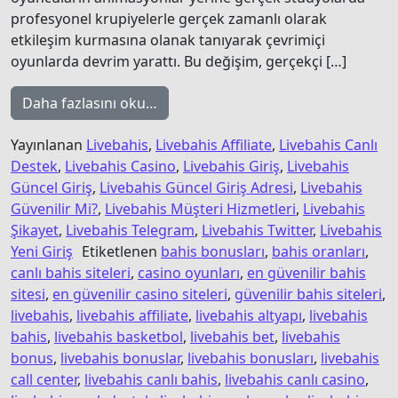
profesyonel krupiyelerle gerçek zamanlı olarak
etkileşim kurmasına olanak tanıyarak çevrimiçi
oyunlarda devrim yarattı. Bu değişim, gerçekçi […]
from Livebahis Canlı Casino
Daha fazlasını oku…
Yayınlanan
Livebahis
,
Livebahis Affiliate
,
Livebahis Canlı
Destek
,
Livebahis Casino
,
Livebahis Giriş
,
Livebahis
Güncel Giriş
,
Livebahis Güncel Giriş Adresi
,
Livebahis
Güvenilir Mi?
,
Livebahis Müşteri Hizmetleri
,
Livebahis
Şikayet
,
Livebahis Telegram
,
Livebahis Twitter
,
Livebahis
Yeni Giriş
Etiketlenen
bahis bonusları
,
bahis oranları
,
canlı bahis siteleri
,
casino oyunları
,
en güvenilir bahis
sitesi
,
en güvenilir casino siteleri
,
güvenilir bahis siteleri
,
livebahis
,
livebahis affiliate
,
livebahis altyapı
,
livebahis
bahis
,
livebahis basketbol
,
livebahis bet
,
livebahis
bonus
,
livebahis bonuslar
,
livebahis bonusları
,
livebahis
call center
,
livebahis canlı bahis
,
livebahis canlı casino
,