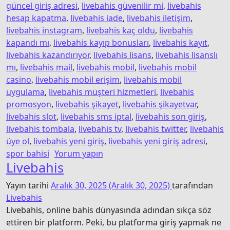
güncel giriş adresi
,
livebahis güvenilir mi
,
livebahis
hesap kapatma
,
livebahis iade
,
livebahis iletişim
,
livebahis instagram
,
livebahis kaç oldu
,
livebahis
kapandı mı
,
livebahis kayıp bonusları
,
livebahis kayıt
,
livebahis kazandırıyor
,
livebahis lisans
,
livebahis lisanslı
mı
,
livebahis mail
,
livebahis mobil
,
livebahis mobil
casino
,
livebahis mobil erişim
,
livebahis mobil
uygulama
,
livebahis müşteri hizmetleri
,
livebahis
promosyon
,
livebahis şikayet
,
livebahis şikayetvar
,
livebahis slot
,
livebahis sms iptal
,
livebahis son giriş
,
livebahis tombala
,
livebahis tv
,
livebahis twitter
,
livebahis
üye ol
,
livebahis yeni giriş
,
livebahis yeni giriş adresi
,
spor bahisi
Yorum yapın
Livebahis
Yayın tarihi
Aralık 30, 2025
(Aralık 30, 2025)
tarafından
Livebahis
Livebahis, online bahis dünyasında adından sıkça söz
ettiren bir platform. Peki, bu platforma giriş yapmak ne