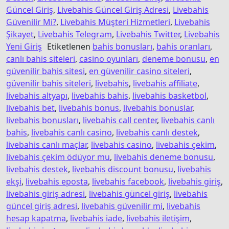
Güncel Giriş
,
Livebahis Güncel Giriş Adresi
,
Livebahis
Güvenilir Mi?
,
Livebahis Müşteri Hizmetleri
,
Livebahis
Şikayet
,
Livebahis Telegram
,
Livebahis Twitter
,
Livebahis
Yeni Giriş
Etiketlenen
bahis bonusları
,
bahis oranları
,
canlı bahis siteleri
,
casino oyunları
,
deneme bonusu
,
en
güvenilir bahis sitesi
,
en güvenilir casino siteleri
,
güvenilir bahis siteleri
,
livebahis
,
livebahis affiliate
,
livebahis altyapı
,
livebahis bahis
,
livebahis basketbol
,
livebahis bet
,
livebahis bonus
,
livebahis bonuslar
,
livebahis bonusları
,
livebahis call center
,
livebahis canlı
bahis
,
livebahis canlı casino
,
livebahis canlı destek
,
livebahis canlı maçlar
,
livebahis casino
,
livebahis çekim
,
livebahis çekim ödüyor mu
,
livebahis deneme bonusu
,
livebahis destek
,
livebahis discount bonusu
,
livebahis
ekşi
,
livebahis eposta
,
livebahis facebook
,
livebahis giriş
,
livebahis giriş adresi
,
livebahis güncel giriş
,
livebahis
güncel giriş adresi
,
livebahis güvenilir mi
,
livebahis
hesap kapatma
,
livebahis iade
,
livebahis iletişim
,