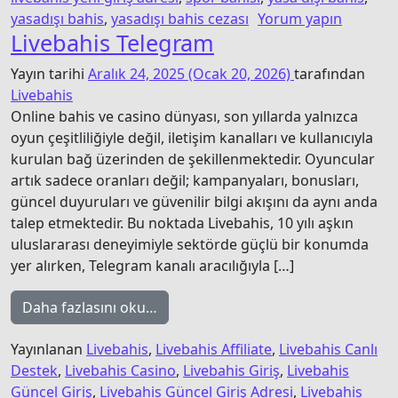
yasadışı bahis
,
yasadışı bahis cezası
Yorum yapın
Livebahis Telegram
Yayın tarihi
Aralık 24, 2025
(Ocak 20, 2026)
tarafından
Livebahis
Online bahis ve casino dünyası, son yıllarda yalnızca
oyun çeşitliliğiyle değil, iletişim kanalları ve kullanıcıyla
kurulan bağ üzerinden de şekillenmektedir. Oyuncular
artık sadece oranları değil; kampanyaları, bonusları,
güncel duyuruları ve güvenilir bilgi akışını da aynı anda
talep etmektedir. Bu noktada Livebahis, 10 yılı aşkın
uluslararası deneyimiyle sektörde güçlü bir konumda
yer alırken, Telegram kanalı aracılığıyla […]
from Livebahis Telegram
Daha fazlasını oku…
Yayınlanan
Livebahis
,
Livebahis Affiliate
,
Livebahis Canlı
Destek
,
Livebahis Casino
,
Livebahis Giriş
,
Livebahis
Güncel Giriş
,
Livebahis Güncel Giriş Adresi
,
Livebahis