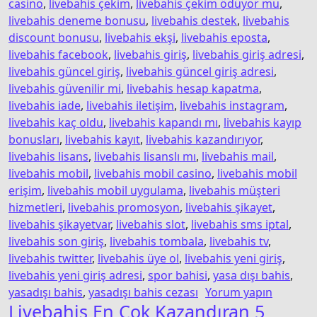
casino
,
livebahis çekim
,
livebahis çekim ödüyor mu
,
livebahis deneme bonusu
,
livebahis destek
,
livebahis
discount bonusu
,
livebahis ekşi
,
livebahis eposta
,
livebahis facebook
,
livebahis giriş
,
livebahis giriş adresi
,
livebahis güncel giriş
,
livebahis güncel giriş adresi
,
livebahis güvenilir mi
,
livebahis hesap kapatma
,
livebahis iade
,
livebahis iletişim
,
livebahis instagram
,
livebahis kaç oldu
,
livebahis kapandı mı
,
livebahis kayıp
bonusları
,
livebahis kayıt
,
livebahis kazandırıyor
,
livebahis lisans
,
livebahis lisanslı mı
,
livebahis mail
,
livebahis mobil
,
livebahis mobil casino
,
livebahis mobil
erişim
,
livebahis mobil uygulama
,
livebahis müşteri
hizmetleri
,
livebahis promosyon
,
livebahis şikayet
,
livebahis şikayetvar
,
livebahis slot
,
livebahis sms iptal
,
livebahis son giriş
,
livebahis tombala
,
livebahis tv
,
livebahis twitter
,
livebahis üye ol
,
livebahis yeni giriş
,
livebahis yeni giriş adresi
,
spor bahisi
,
yasa dışı bahis
,
yasadışı bahis
,
yasadışı bahis cezası
Yorum yapın
Livebahis En Çok Kazandıran 5