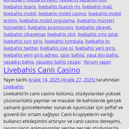
livebahis lisans
,
livebahis lisanslı mı
,
livebahis mail
,
livebahis mobil
,
livebahis mobil casino
,
livebahis mobil
erişim
,
livebahis mobil uygulama
,
livebahis müşteri
hizmetleri
,
livebahis promosyon
,
livebahis şikayet
,
livebahis şikayetvar
,
livebahis slot
,
livebahis sms iptal
,
livebahis son giriş
,
livebahis tombala
,
livebahis tv
,
livebahis twitter
,
livebahis üye ol
,
livebahis yeni giriş
,
livebahis yeni giriş adresi
,
spor bahisi
,
yasa dışı bahis
,
yasadışı bahis
,
yasadışı bahis cezası
Yorum yapın
Livebahis Canlı Casino
Yayın tarihi
Aralık 14, 2025
(Aralık 27, 2025)
tarafından
Livebahis
Livebahis’in canlı casino bölümü, stüdyolardan yüksek
çözünürlüklü yayınlar ve masalar ile bahislerde gerçek
zamanlı güncellemeler sunarak oyuncular için şeffaf ve
güvenli bir ortam sağlıyor. Canlı krupiyelerin varlığı
kullanıcı etkileşimini artırıyor ve canlı casino deneyimi,
oyuncuların animasyonlar yerine gerçek stüdyolarda