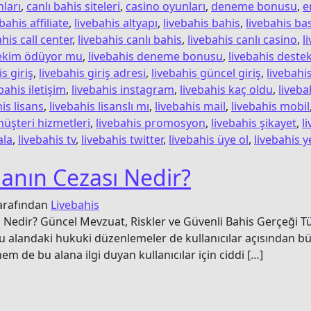
ları
,
canlı bahis siteleri
,
casino oyunları
,
deneme bonusu
,
e
bahis affiliate
,
livebahis altyapı
,
livebahis bahis
,
livebahis ba
ahis call center
,
livebahis canlı bahis
,
livebahis canlı casino
,
l
çekim ödüyor mu
,
livebahis deneme bonusu
,
livebahis deste
s giriş
,
livebahis giriş adresi
,
livebahis güncel giriş
,
livebahi
bahis iletişim
,
livebahis instagram
,
livebahis kaç oldu
,
liveba
is lisans
,
livebahis lisanslı mı
,
livebahis mail
,
livebahis mobil
müşteri hizmetleri
,
livebahis promosyon
,
livebahis şikayet
,
l
ala
,
livebahis tv
,
livebahis twitter
,
livebahis üye ol
,
livebahis y
anın Cezası Nedir?
arafından
Livebahis
 Nedir? Güncel Mevzuat, Riskler ve Güvenli Bahis Gerçeği Tü
 bu alandaki hukuki düzenlemeler de kullanıcılar açısından b
m de bu alana ilgi duyan kullanıcılar için ciddi […]
Oynamanın Cezası Nedir?