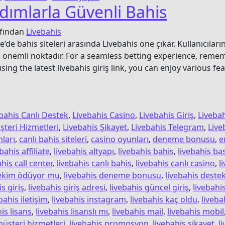
Adımlarla Güvenli Bahis
fından
Livebahis
’de bahis siteleri arasında Livebahis öne çıkar. Kullanıcıları
 önemli noktadır. For a seamless betting experience, rememb
ing the latest livebahis giriş link, you can enjoy various fe
olay Adımlarla Güvenli Bahis
bahis Canlı Destek
,
Livebahis Casino
,
Livebahis Giriş
,
Livebah
şteri Hizmetleri
,
Livebahis Şikayet
,
Livebahis Telegram
,
Live
ları
,
canlı bahis siteleri
,
casino oyunları
,
deneme bonusu
,
e
bahis affiliate
,
livebahis altyapı
,
livebahis bahis
,
livebahis ba
ahis call center
,
livebahis canlı bahis
,
livebahis canlı casino
,
l
çekim ödüyor mu
,
livebahis deneme bonusu
,
livebahis deste
s giriş
,
livebahis giriş adresi
,
livebahis güncel giriş
,
livebahi
bahis iletişim
,
livebahis instagram
,
livebahis kaç oldu
,
liveba
is lisans
,
livebahis lisanslı mı
,
livebahis mail
,
livebahis mobil
müşteri hizmetleri
,
livebahis promosyon
,
livebahis şikayet
,
l