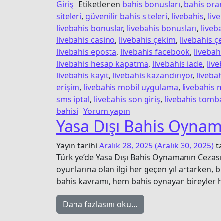
Giriş
Etiketlenen
bahis bonusları
,
bahis oran
siteleri
,
güvenilir bahis siteleri
,
livebahis
,
live
livebahis bonuslar
,
livebahis bonusları
,
liveb
livebahis casino
,
livebahis çekim
,
livebahis 
livebahis eposta
,
livebahis facebook
,
livebahi
livebahis hesap kapatma
,
livebahis iade
,
live
livebahis kayıt
,
livebahis kazandırıyor
,
livebah
erişim
,
livebahis mobil uygulama
,
livebahis 
sms iptal
,
livebahis son giriş
,
livebahis tomb
bahisi
Yorum yapın
Yasa Dışı Bahis Oynam
Yayın tarihi
Aralık 28, 2025
(Aralık 30, 2025)
t
Türkiye’de Yasa Dışı Bahis Oynamanın Cezası
oyunlarına olan ilgi her geçen yıl artarken,
bahis kavramı, hem bahis oynayan bireyler he
from Yasa Dışı Bahis 
Daha fazlasını oku…