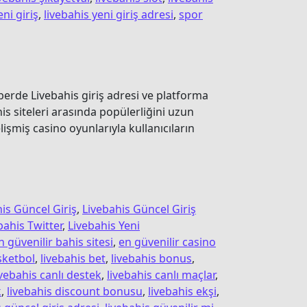
eni giriş
,
livebahis yeni giriş adresi
,
spor
hberde Livebahis giriş adresi ve platforma
s siteleri arasında popülerliğini uzun
işmiş casino oyunlarıyla kullanıcıların
is Güncel Giriş
,
Livebahis Güncel Giriş
bahis Twitter
,
Livebahis Yeni
n güvenilir bahis sitesi
,
en güvenilir casino
sketbol
,
livebahis bet
,
livebahis bonus
,
ivebahis canlı destek
,
livebahis canlı maçlar
,
k
,
livebahis discount bonusu
,
livebahis ekşi
,