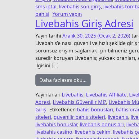
sms iptal
,
livebahis son giriş
,
livebahis tomb
bahisi
Yorum yapın
Livebahis Giriş Adresi
Yayın tarihi
Aralık 30, 2025
(Ocak 2, 2026)
tar
Livebahis’e nasıl güvenli ve hızlı şekilde gi
sorunsuz erişim sağlamak için bilmeniz gerek
süredir koruyan Livebahis; yüksek oranları, z
ilgisini […]
from Livebahis Giriş A
Daha fazlasını oku…
Yayınlanan
Livebahis
,
Livebahis Affiliate
,
Live
Adresi
,
Livebahis Güvenilir Mi?
,
Livebahis Mü
Giriş
Etiketlenen
bahis bonusları
,
bahis oran
siteleri
,
güvenilir bahis siteleri
,
livebahis
,
live
livebahis bonuslar
,
livebahis bonusları
,
liveb
livebahis casino
,
livebahis çekim
,
livebahis 