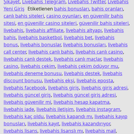
Şikayet
,
Livebahis Telegram
,
Livebahis Twitter
,
Livebahis
Yeni Giriş
Etiketlenen
bahis bonusları
,
bahis oranları
,
canlı bahis siteleri
,
casino oyunları
,
en güvenilir bahis
sitesi
,
en güvenilir casino siteleri
,
güvenilir bahis siteleri
,
livebahis
,
livebahis affiliate
,
livebahis altyapı
,
livebahis
bahis
,
livebahis basketbol
,
livebahis bet
,
livebahis
bonus
,
livebahis bonuslar
,
livebahis bonusları
,
livebahis
call center
,
livebahis canlı bahis
,
livebahis canlı casino
,
livebahis canlı destek
,
livebahis canlı maçlar
,
livebahis
casino
,
livebahis çekim
,
livebahis çekim ödüyor mu
,
livebahis deneme bonusu
,
livebahis destek
,
livebahis
discount bonusu
,
livebahis ekşi
,
livebahis eposta
,
livebahis facebook
,
livebahis giriş
,
livebahis giriş adresi
,
livebahis güncel giriş
,
livebahis güncel giriş adresi
,
livebahis güvenilir mi
,
livebahis hesap kapatma
,
livebahis iade
,
livebahis iletişim
,
livebahis instagram
,
livebahis kaç oldu
,
livebahis kapandı mı
,
livebahis kayıp
bonusları
,
livebahis kayıt
,
livebahis kazandırıyor
,
livebahis lisans
,
livebahis lisanslı mı
,
livebahis mail
,