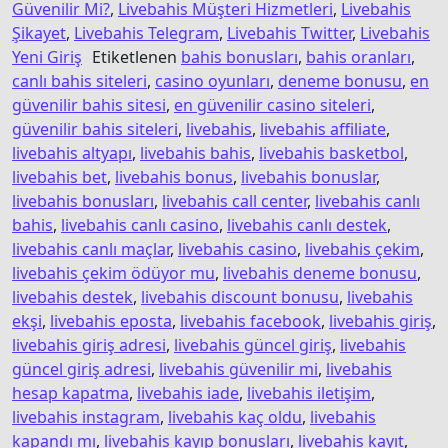
Güvenilir Mi?
,
Livebahis Müşteri Hizmetleri
,
Livebahis
Şikayet
,
Livebahis Telegram
,
Livebahis Twitter
,
Livebahis
Yeni Giriş
Etiketlenen
bahis bonusları
,
bahis oranları
,
canlı bahis siteleri
,
casino oyunları
,
deneme bonusu
,
en
güvenilir bahis sitesi
,
en güvenilir casino siteleri
,
güvenilir bahis siteleri
,
livebahis
,
livebahis affiliate
,
livebahis altyapı
,
livebahis bahis
,
livebahis basketbol
,
livebahis bet
,
livebahis bonus
,
livebahis bonuslar
,
livebahis bonusları
,
livebahis call center
,
livebahis canlı
bahis
,
livebahis canlı casino
,
livebahis canlı destek
,
livebahis canlı maçlar
,
livebahis casino
,
livebahis çekim
,
livebahis çekim ödüyor mu
,
livebahis deneme bonusu
,
livebahis destek
,
livebahis discount bonusu
,
livebahis
ekşi
,
livebahis eposta
,
livebahis facebook
,
livebahis giriş
,
livebahis giriş adresi
,
livebahis güncel giriş
,
livebahis
güncel giriş adresi
,
livebahis güvenilir mi
,
livebahis
hesap kapatma
,
livebahis iade
,
livebahis iletişim
,
livebahis instagram
,
livebahis kaç oldu
,
livebahis
kapandı mı
,
livebahis kayıp bonusları
,
livebahis kayıt
,