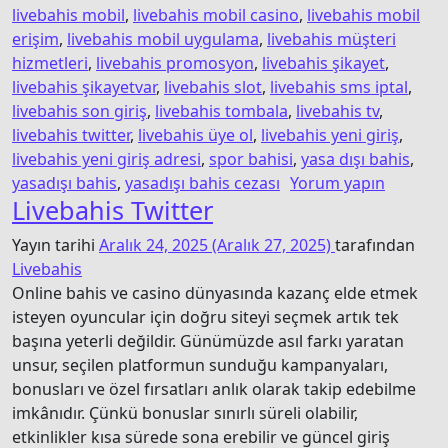
livebahis mobil
,
livebahis mobil casino
,
livebahis mobil
erişim
,
livebahis mobil uygulama
,
livebahis müşteri
hizmetleri
,
livebahis promosyon
,
livebahis şikayet
,
livebahis şikayetvar
,
livebahis slot
,
livebahis sms iptal
,
livebahis son giriş
,
livebahis tombala
,
livebahis tv
,
livebahis twitter
,
livebahis üye ol
,
livebahis yeni giriş
,
livebahis yeni giriş adresi
,
spor bahisi
,
yasa dışı bahis
,
yasadışı bahis
,
yasadışı bahis cezası
Yorum yapın
Livebahis Twitter
Yayın tarihi
Aralık 24, 2025
(Aralık 27, 2025)
tarafından
Livebahis
Online bahis ve casino dünyasında kazanç elde etmek
isteyen oyuncular için doğru siteyi seçmek artık tek
başına yeterli değildir. Günümüzde asıl farkı yaratan
unsur, seçilen platformun sunduğu kampanyaları,
bonusları ve özel fırsatları anlık olarak takip edebilme
imkânıdır. Çünkü bonuslar sınırlı süreli olabilir,
etkinlikler kısa sürede sona erebilir ve güncel giriş