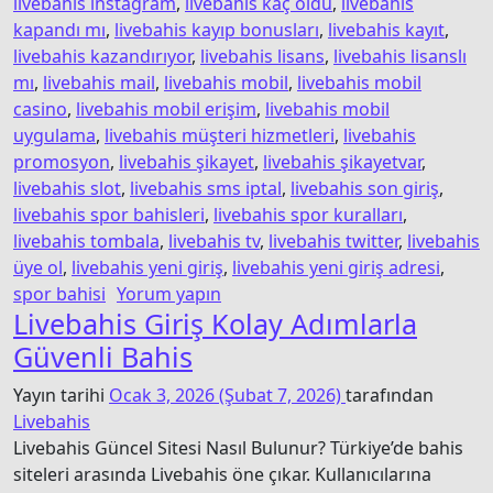
livebahis instagram
,
livebahis kaç oldu
,
livebahis
kapandı mı
,
livebahis kayıp bonusları
,
livebahis kayıt
,
livebahis kazandırıyor
,
livebahis lisans
,
livebahis lisanslı
mı
,
livebahis mail
,
livebahis mobil
,
livebahis mobil
casino
,
livebahis mobil erişim
,
livebahis mobil
uygulama
,
livebahis müşteri hizmetleri
,
livebahis
promosyon
,
livebahis şikayet
,
livebahis şikayetvar
,
livebahis slot
,
livebahis sms iptal
,
livebahis son giriş
,
livebahis spor bahisleri
,
livebahis spor kuralları
,
livebahis tombala
,
livebahis tv
,
livebahis twitter
,
livebahis
üye ol
,
livebahis yeni giriş
,
livebahis yeni giriş adresi
,
spor bahisi
Yorum yapın
Livebahis Giriş Kolay Adımlarla
Güvenli Bahis
Yayın tarihi
Ocak 3, 2026
(Şubat 7, 2026)
tarafından
Livebahis
Livebahis Güncel Sitesi Nasıl Bulunur? Türkiye’de bahis
siteleri arasında Livebahis öne çıkar. Kullanıcılarına