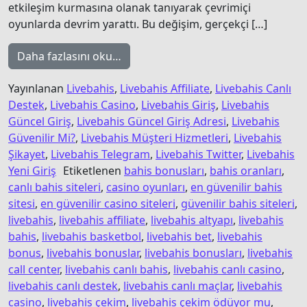
etkileşim kurmasına olanak tanıyarak çevrimiçi
oyunlarda devrim yarattı. Bu değişim, gerçekçi […]
from Livebahis Canlı Casino
Daha fazlasını oku…
Yayınlanan
Livebahis
,
Livebahis Affiliate
,
Livebahis Canlı
Destek
,
Livebahis Casino
,
Livebahis Giriş
,
Livebahis
Güncel Giriş
,
Livebahis Güncel Giriş Adresi
,
Livebahis
Güvenilir Mi?
,
Livebahis Müşteri Hizmetleri
,
Livebahis
Şikayet
,
Livebahis Telegram
,
Livebahis Twitter
,
Livebahis
Yeni Giriş
Etiketlenen
bahis bonusları
,
bahis oranları
,
canlı bahis siteleri
,
casino oyunları
,
en güvenilir bahis
sitesi
,
en güvenilir casino siteleri
,
güvenilir bahis siteleri
,
livebahis
,
livebahis affiliate
,
livebahis altyapı
,
livebahis
bahis
,
livebahis basketbol
,
livebahis bet
,
livebahis
bonus
,
livebahis bonuslar
,
livebahis bonusları
,
livebahis
call center
,
livebahis canlı bahis
,
livebahis canlı casino
,
livebahis canlı destek
,
livebahis canlı maçlar
,
livebahis
casino
,
livebahis çekim
,
livebahis çekim ödüyor mu
,