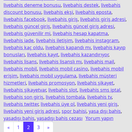
livebahis deneme bonusu
,
livebahis destek
,
livebahis
discount bonusu
,
livebahis ekşi
,
livebahis eposta
,
livebahis facebook
,
livebahis giriş
,
livebahis giriş adresi
,
livebahis güncel giriş
,
livebahis güncel giriş adresi
,
livebahis güvenilir mi
,
livebahis hesap kapatma
,
livebahis iade
,
livebahis iletişim
,
livebahis instagram
,
livebahis kaç oldu
,
livebahis kapandı mı
,
livebahis kayıp
bonusları
,
livebahis kayıt
,
livebahis kazandırıyor
,
livebahis lisans
,
livebahis lisanslı mı
,
livebahis mail
,
livebahis mobil
,
livebahis mobil casino
,
livebahis mobil
erişim
,
livebahis mobil uygulama
,
livebahis müşteri
hizmetleri
,
livebahis promosyon
,
livebahis şikayet
,
livebahis şikayetvar
,
livebahis slot
,
livebahis sms iptal
,
livebahis son giriş
,
livebahis tombala
,
livebahis tv
,
livebahis twitter
,
livebahis üye ol
,
livebahis yeni giriş
,
livebahis yeni giriş adresi
,
spor bahisi
,
yasa dışı bahis
,
yasadışı bahis
,
yasadışı bahis cezası
Yorum yapın
Yazı dolaşımı
«
1
2
3
»