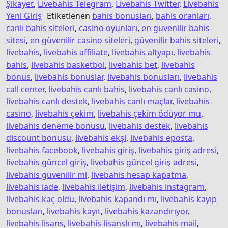
Şikayet
,
Livebahis Telegram
,
Livebahis Twitter
,
Livebahis
Yeni Giriş
Etiketlenen
bahis bonusları
,
bahis oranları
,
canlı bahis siteleri
,
casino oyunları
,
en güvenilir bahis
sitesi
,
en güvenilir casino siteleri
,
güvenilir bahis siteleri
,
livebahis
,
livebahis affiliate
,
livebahis altyapı
,
livebahis
bahis
,
livebahis basketbol
,
livebahis bet
,
livebahis
bonus
,
livebahis bonuslar
,
livebahis bonusları
,
livebahis
call center
,
livebahis canlı bahis
,
livebahis canlı casino
,
livebahis canlı destek
,
livebahis canlı maçlar
,
livebahis
casino
,
livebahis çekim
,
livebahis çekim ödüyor mu
,
livebahis deneme bonusu
,
livebahis destek
,
livebahis
discount bonusu
,
livebahis ekşi
,
livebahis eposta
,
livebahis facebook
,
livebahis giriş
,
livebahis giriş adresi
,
livebahis güncel giriş
,
livebahis güncel giriş adresi
,
livebahis güvenilir mi
,
livebahis hesap kapatma
,
livebahis iade
,
livebahis iletişim
,
livebahis instagram
,
livebahis kaç oldu
,
livebahis kapandı mı
,
livebahis kayıp
bonusları
,
livebahis kayıt
,
livebahis kazandırıyor
,
livebahis lisans
,
livebahis lisanslı mı
,
livebahis mail
,