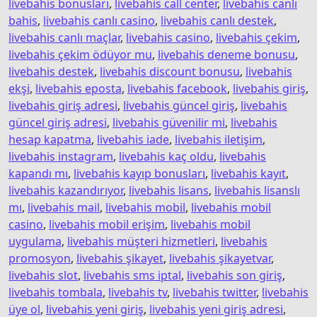
livebahis bonusları
,
livebahis call center
,
livebahis canlı
bahis
,
livebahis canlı casino
,
livebahis canlı destek
,
livebahis canlı maçlar
,
livebahis casino
,
livebahis çekim
,
livebahis çekim ödüyor mu
,
livebahis deneme bonusu
,
livebahis destek
,
livebahis discount bonusu
,
livebahis
ekşi
,
livebahis eposta
,
livebahis facebook
,
livebahis giriş
,
livebahis giriş adresi
,
livebahis güncel giriş
,
livebahis
güncel giriş adresi
,
livebahis güvenilir mi
,
livebahis
hesap kapatma
,
livebahis iade
,
livebahis iletişim
,
livebahis instagram
,
livebahis kaç oldu
,
livebahis
kapandı mı
,
livebahis kayıp bonusları
,
livebahis kayıt
,
livebahis kazandırıyor
,
livebahis lisans
,
livebahis lisanslı
mı
,
livebahis mail
,
livebahis mobil
,
livebahis mobil
casino
,
livebahis mobil erişim
,
livebahis mobil
uygulama
,
livebahis müşteri hizmetleri
,
livebahis
promosyon
,
livebahis şikayet
,
livebahis şikayetvar
,
livebahis slot
,
livebahis sms iptal
,
livebahis son giriş
,
livebahis tombala
,
livebahis tv
,
livebahis twitter
,
livebahis
üye ol
,
livebahis yeni giriş
,
livebahis yeni giriş adresi
,