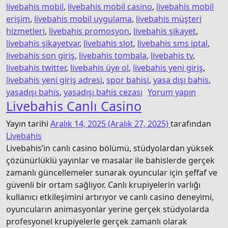
livebahis mobil
,
livebahis mobil casino
,
livebahis mobil
erişim
,
livebahis mobil uygulama
,
livebahis müşteri
hizmetleri
,
livebahis promosyon
,
livebahis şikayet
,
livebahis şikayetvar
,
livebahis slot
,
livebahis sms iptal
,
livebahis son giriş
,
livebahis tombala
,
livebahis tv
,
livebahis twitter
,
livebahis üye ol
,
livebahis yeni giriş
,
livebahis yeni giriş adresi
,
spor bahisi
,
yasa dışı bahis
,
yasadışı bahis
,
yasadışı bahis cezası
Yorum yapın
Livebahis Canlı Casino
Yayın tarihi
Aralık 14, 2025
(Aralık 27, 2025)
tarafından
Livebahis
Livebahis’in canlı casino bölümü, stüdyolardan yüksek
çözünürlüklü yayınlar ve masalar ile bahislerde gerçek
zamanlı güncellemeler sunarak oyuncular için şeffaf ve
güvenli bir ortam sağlıyor. Canlı krupiyelerin varlığı
kullanıcı etkileşimini artırıyor ve canlı casino deneyimi,
oyuncuların animasyonlar yerine gerçek stüdyolarda
profesyonel krupiyelerle gerçek zamanlı olarak