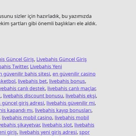
unu sizler için hazırladık, bu yazımızda
im şartları gibi önemli başlıkları ele aldık.
is Güncel Giriş
,
Livebahis Güncel Giriş
bahis Twitter
,
Livebahis Yeni
n güvenilir bahis sitesi
,
en güvenilir casino
sketbol
,
livebahis bet
,
livebahis bonus
,
ivebahis canlı destek
,
livebahis canlı maçlar
,
k
,
livebahis discount bonusu
,
livebahis ekşi
,
s güncel giriş adresi
,
livebahis güvenilir mi
,
his kapandı mı
,
livebahis kayıp bonusları
,
,
livebahis mobil casino
,
livebahis mobil
ivebahis şikayetvar
,
livebahis slot
,
livebahis
eni giriş
,
livebahis yeni giriş adresi
,
spor