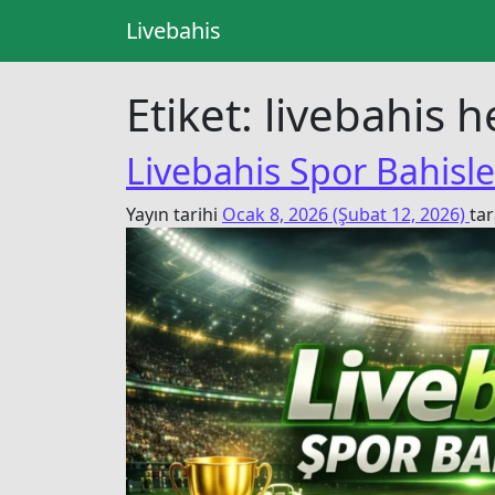
İçeriğe geç
Livebahis
Ana gezinti
Etiket:
livebahis 
Livebahis Spor Bahisler
Yayın tarihi
Ocak 8, 2026
(Şubat 12, 2026)
ta