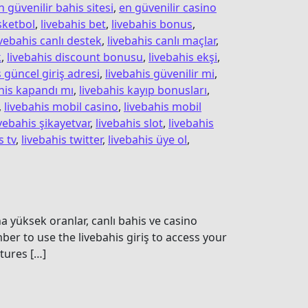
n güvenilir bahis sitesi
,
en güvenilir casino
sketbol
,
livebahis bet
,
livebahis bonus
,
ivebahis canlı destek
,
livebahis canlı maçlar
,
k
,
livebahis discount bonusu
,
livebahis ekşi
,
s güncel giriş adresi
,
livebahis güvenilir mi
,
his kapandı mı
,
livebahis kayıp bonusları
,
,
livebahis mobil casino
,
livebahis mobil
ivebahis şikayetvar
,
livebahis slot
,
livebahis
s tv
,
livebahis twitter
,
livebahis üye ol
,
na yüksek oranlar, canlı bahis ve casino
er to use the livebahis giriş to access your
atures […]