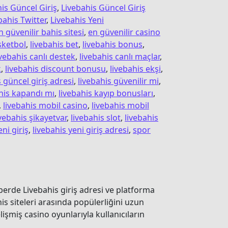
is Güncel Giriş
,
Livebahis Güncel Giriş
bahis Twitter
,
Livebahis Yeni
n güvenilir bahis sitesi
,
en güvenilir casino
sketbol
,
livebahis bet
,
livebahis bonus
,
ivebahis canlı destek
,
livebahis canlı maçlar
,
k
,
livebahis discount bonusu
,
livebahis ekşi
,
s güncel giriş adresi
,
livebahis güvenilir mi
,
his kapandı mı
,
livebahis kayıp bonusları
,
,
livebahis mobil casino
,
livebahis mobil
ivebahis şikayetvar
,
livebahis slot
,
livebahis
eni giriş
,
livebahis yeni giriş adresi
,
spor
hberde Livebahis giriş adresi ve platforma
s siteleri arasında popülerliğini uzun
işmiş casino oyunlarıyla kullanıcıların