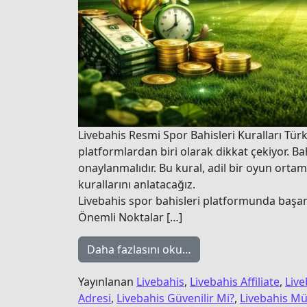
Livebahis Resmi Spor Bahisleri Kuralları Tür
platformlardan biri olarak dikkat çekiyor. Ba
onaylanmalıdır. Bu kural, adil bir oyun orta
kurallarını anlatacağız.
Livebahis spor bahisleri platformunda başarılı
Önemli Noktalar […]
from Livebahis Spor Bah
Daha fazlasını oku…
Yayınlanan
Livebahis
,
Livebahis Affiliate
,
Live
Adresi
,
Livebahis Güvenilir Mi?
,
Livebahis Mü