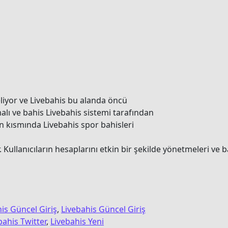
eliyor ve Livebahis bu alanda öncü
malı ve bahis Livebahis sistemi tarafından
n kısmında Livebahis spor bahisleri
Kullanıcıların hesaplarını etkin bir şekilde yönetmeleri ve ba
is Güncel Giriş
,
Livebahis Güncel Giriş
bahis Twitter
,
Livebahis Yeni