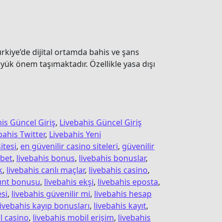
rkiye’de dijital ortamda bahis ve şans
üyük önem taşımaktadır. Özellikle yasa dışı
is Güncel Giriş
,
Livebahis Güncel Giriş
bahis Twitter
,
Livebahis Yeni
itesi
,
en güvenilir casino siteleri
,
güvenilir
 bet
,
livebahis bonus
,
livebahis bonuslar
,
k
,
livebahis canlı maçlar
,
livebahis casino
,
ount bonusu
,
livebahis ekşi
,
livebahis eposta
,
esi
,
livebahis güvenilir mi
,
livebahis hesap
livebahis kayıp bonusları
,
livebahis kayıt
,
l casino
,
livebahis mobil erişim
,
livebahis