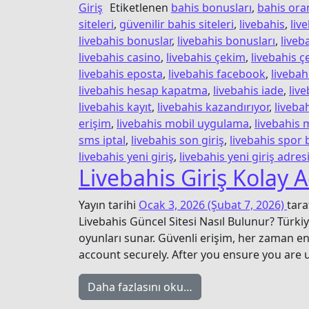
Giriş
Etiketlenen
bahis bonusları
,
bahis oran
siteleri
,
güvenilir bahis siteleri
,
livebahis
,
live
livebahis bonuslar
,
livebahis bonusları
,
liveb
livebahis casino
,
livebahis çekim
,
livebahis 
livebahis eposta
,
livebahis facebook
,
livebahi
livebahis hesap kapatma
,
livebahis iade
,
live
livebahis kayıt
,
livebahis kazandırıyor
,
livebah
erişim
,
livebahis mobil uygulama
,
livebahis 
sms iptal
,
livebahis son giriş
,
livebahis spor 
livebahis yeni giriş
,
livebahis yeni giriş adres
Livebahis Giriş Kolay 
Yayın tarihi
Ocak 3, 2026
(Şubat 7, 2026)
tara
Livebahis Güncel Sitesi Nasıl Bulunur? Türkiye
oyunları sunar. Güvenli erişim, her zaman en
account securely. After you ensure you are us
from Livebahis Giriş K
Daha fazlasını oku…