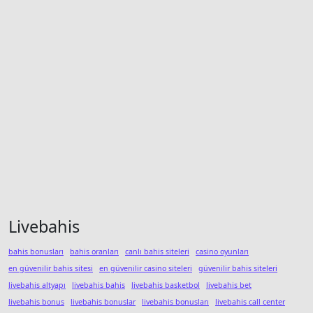
Livebahis
bahis bonusları
bahis oranları
canlı bahis siteleri
casino oyunları
en güvenilir bahis sitesi
en güvenilir casino siteleri
güvenilir bahis siteleri
livebahis altyapı
livebahis bahis
livebahis basketbol
livebahis bet
livebahis bonus
livebahis bonuslar
livebahis bonusları
livebahis call center