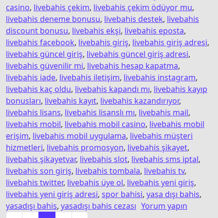
casino
,
livebahis çekim
,
livebahis çekim ödüyor mu
,
livebahis deneme bonusu
,
livebahis destek
,
livebahis
discount bonusu
,
livebahis ekşi
,
livebahis eposta
,
livebahis facebook
,
livebahis giriş
,
livebahis giriş adresi
,
livebahis güncel giriş
,
livebahis güncel giriş adresi
,
livebahis güvenilir mi
,
livebahis hesap kapatma
,
livebahis iade
,
livebahis iletişim
,
livebahis instagram
,
livebahis kaç oldu
,
livebahis kapandı mı
,
livebahis kayıp
bonusları
,
livebahis kayıt
,
livebahis kazandırıyor
,
livebahis lisans
,
livebahis lisanslı mı
,
livebahis mail
,
livebahis mobil
,
livebahis mobil casino
,
livebahis mobil
erişim
,
livebahis mobil uygulama
,
livebahis müşteri
hizmetleri
,
livebahis promosyon
,
livebahis şikayet
,
livebahis şikayetvar
,
livebahis slot
,
livebahis sms iptal
,
livebahis son giriş
,
livebahis tombala
,
livebahis tv
,
livebahis twitter
,
livebahis üye ol
,
livebahis yeni giriş
,
livebahis yeni giriş adresi
,
spor bahisi
,
yasa dışı bahis
,
yasadışı bahis
,
yasadışı bahis cezası
Yorum yapın