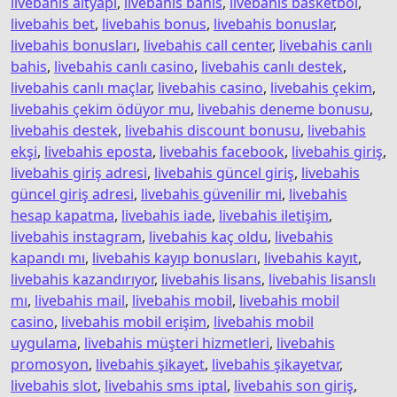
livebahis altyapı
,
livebahis bahis
,
livebahis basketbol
,
livebahis bet
,
livebahis bonus
,
livebahis bonuslar
,
livebahis bonusları
,
livebahis call center
,
livebahis canlı
bahis
,
livebahis canlı casino
,
livebahis canlı destek
,
livebahis canlı maçlar
,
livebahis casino
,
livebahis çekim
,
livebahis çekim ödüyor mu
,
livebahis deneme bonusu
,
livebahis destek
,
livebahis discount bonusu
,
livebahis
ekşi
,
livebahis eposta
,
livebahis facebook
,
livebahis giriş
,
livebahis giriş adresi
,
livebahis güncel giriş
,
livebahis
güncel giriş adresi
,
livebahis güvenilir mi
,
livebahis
hesap kapatma
,
livebahis iade
,
livebahis iletişim
,
livebahis instagram
,
livebahis kaç oldu
,
livebahis
kapandı mı
,
livebahis kayıp bonusları
,
livebahis kayıt
,
livebahis kazandırıyor
,
livebahis lisans
,
livebahis lisanslı
mı
,
livebahis mail
,
livebahis mobil
,
livebahis mobil
casino
,
livebahis mobil erişim
,
livebahis mobil
uygulama
,
livebahis müşteri hizmetleri
,
livebahis
promosyon
,
livebahis şikayet
,
livebahis şikayetvar
,
livebahis slot
,
livebahis sms iptal
,
livebahis son giriş
,