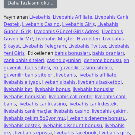
from Livebahis Para Çekme
Daha fazlasını oku…
Yayınlanan
Livebahis
,
Livebahis Affiliate
,
Livebahis Canlı
Destek
,
Livebahis Casino
,
Livebahis Giriş
,
Livebahis
Güncel Giriş
,
Livebahis Güncel Giriş Adresi
,
Livebahis
Güvenilir Mi?
,
Livebahis Müşteri Hizmetleri
,
Livebahis
Şikayet
,
Livebahis Telegram
,
Livebahis Twitter
,
Livebahis
Yeni Giriş
Etiketlenen
bahis bonusları
,
bahis oranları
,
canlı bahis siteleri
,
casino oyunları
,
deneme bonusu
,
en
güvenilir bahis sitesi
,
en güvenilir casino siteleri
,
güvenilir bahis siteleri
,
livebahis
,
livebahis affiliate
,
livebahis altyapı
,
livebahis bahis
,
livebahis basketbol
,
livebahis bet
,
livebahis bonus
,
livebahis bonuslar
,
livebahis bonusları
,
livebahis call center
,
livebahis canlı
bahis
,
livebahis canlı casino
,
livebahis canlı destek
,
livebahis canlı maçlar
,
livebahis casino
,
livebahis çekim
,
livebahis çekim ödüyor mu
,
livebahis deneme bonusu
,
livebahis destek
,
livebahis discount bonusu
,
livebahis
ekşi
,
livebahis eposta
,
livebahis facebook
,
livebahis giriş
,