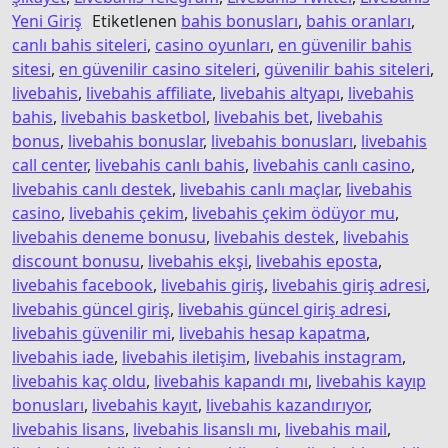
Yeni Giriş
Etiketlenen
bahis bonusları
,
bahis oranları
,
canlı bahis siteleri
,
casino oyunları
,
en güvenilir bahis
sitesi
,
en güvenilir casino siteleri
,
güvenilir bahis siteleri
,
livebahis
,
livebahis affiliate
,
livebahis altyapı
,
livebahis
bahis
,
livebahis basketbol
,
livebahis bet
,
livebahis
bonus
,
livebahis bonuslar
,
livebahis bonusları
,
livebahis
call center
,
livebahis canlı bahis
,
livebahis canlı casino
,
livebahis canlı destek
,
livebahis canlı maçlar
,
livebahis
casino
,
livebahis çekim
,
livebahis çekim ödüyor mu
,
livebahis deneme bonusu
,
livebahis destek
,
livebahis
discount bonusu
,
livebahis ekşi
,
livebahis eposta
,
livebahis facebook
,
livebahis giriş
,
livebahis giriş adresi
,
livebahis güncel giriş
,
livebahis güncel giriş adresi
,
livebahis güvenilir mi
,
livebahis hesap kapatma
,
livebahis iade
,
livebahis iletişim
,
livebahis instagram
,
livebahis kaç oldu
,
livebahis kapandı mı
,
livebahis kayıp
bonusları
,
livebahis kayıt
,
livebahis kazandırıyor
,
livebahis lisans
,
livebahis lisanslı mı
,
livebahis mail
,