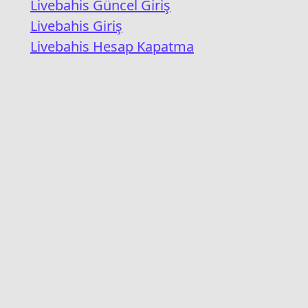
Livebahis Güncel Giriş
Livebahis Giriş
Livebahis Hesap Kapatma