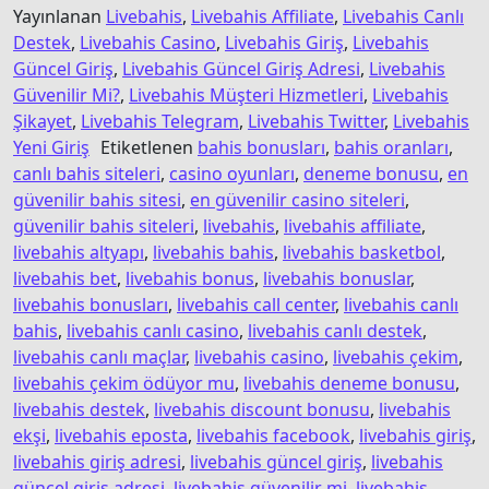
Yayınlanan
Livebahis
,
Livebahis Affiliate
,
Livebahis Canlı
Destek
,
Livebahis Casino
,
Livebahis Giriş
,
Livebahis
Güncel Giriş
,
Livebahis Güncel Giriş Adresi
,
Livebahis
Güvenilir Mi?
,
Livebahis Müşteri Hizmetleri
,
Livebahis
Şikayet
,
Livebahis Telegram
,
Livebahis Twitter
,
Livebahis
Yeni Giriş
Etiketlenen
bahis bonusları
,
bahis oranları
,
canlı bahis siteleri
,
casino oyunları
,
deneme bonusu
,
en
güvenilir bahis sitesi
,
en güvenilir casino siteleri
,
güvenilir bahis siteleri
,
livebahis
,
livebahis affiliate
,
livebahis altyapı
,
livebahis bahis
,
livebahis basketbol
,
livebahis bet
,
livebahis bonus
,
livebahis bonuslar
,
livebahis bonusları
,
livebahis call center
,
livebahis canlı
bahis
,
livebahis canlı casino
,
livebahis canlı destek
,
livebahis canlı maçlar
,
livebahis casino
,
livebahis çekim
,
livebahis çekim ödüyor mu
,
livebahis deneme bonusu
,
livebahis destek
,
livebahis discount bonusu
,
livebahis
ekşi
,
livebahis eposta
,
livebahis facebook
,
livebahis giriş
,
livebahis giriş adresi
,
livebahis güncel giriş
,
livebahis
güncel giriş adresi
,
livebahis güvenilir mi
,
livebahis