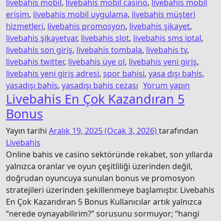
livebahis mobil
,
livebahis mobil casino
,
livebahis mobil
erişim
,
livebahis mobil uygulama
,
livebahis müşteri
hizmetleri
,
livebahis promosyon
,
livebahis şikayet
,
livebahis şikayetvar
,
livebahis slot
,
livebahis sms iptal
,
livebahis son giriş
,
livebahis tombala
,
livebahis tv
,
livebahis twitter
,
livebahis üye ol
,
livebahis yeni giriş
,
livebahis yeni giriş adresi
,
spor bahisi
,
yasa dışı bahis
,
yasadışı bahis
,
yasadışı bahis cezası
Yorum yapın
Livebahis En Çok Kazandıran 5
Bonus
Yayın tarihi
Aralık 19, 2025
(Ocak 3, 2026)
tarafından
Livebahis
Online bahis ve casino sektöründe rekabet, son yıllarda
yalnızca oranlar ve oyun çeşitliliği üzerinden değil,
doğrudan oyuncuya sunulan bonus ve promosyon
stratejileri üzerinden şekillenmeye başlamıştır. Livebahis
En Çok Kazandıran 5 Bonus Kullanıcılar artık yalnızca
“nerede oynayabilirim?” sorusunu sormuyor; “hangi