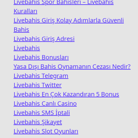
Livebahis Spor Bahisleri – Livebahis
Kuralları
Livebahis Giriş Kolay Adımlarla Güvenli
Bahis
Livebahis Giriş Adresi
Livebahis
Livebahis Bonusları
Yasa Dışı Bahis Oynamanın Cezası Nedir?
Livebahis Telegram
Livebahis Twitter
Livebahis En Çok Kazandıran 5 Bonus
Livebahis Canlı Casino
Livebahis SMS İptali
Livebahis Şikayet
Livebahis Slot Oyunları