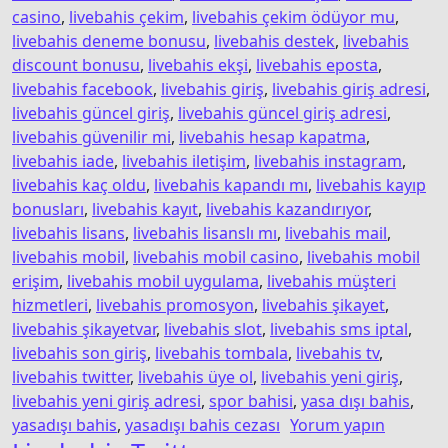
casino
,
livebahis çekim
,
livebahis çekim ödüyor mu
,
livebahis deneme bonusu
,
livebahis destek
,
livebahis
discount bonusu
,
livebahis ekşi
,
livebahis eposta
,
livebahis facebook
,
livebahis giriş
,
livebahis giriş adresi
,
livebahis güncel giriş
,
livebahis güncel giriş adresi
,
livebahis güvenilir mi
,
livebahis hesap kapatma
,
livebahis iade
,
livebahis iletişim
,
livebahis instagram
,
livebahis kaç oldu
,
livebahis kapandı mı
,
livebahis kayıp
bonusları
,
livebahis kayıt
,
livebahis kazandırıyor
,
livebahis lisans
,
livebahis lisanslı mı
,
livebahis mail
,
livebahis mobil
,
livebahis mobil casino
,
livebahis mobil
erişim
,
livebahis mobil uygulama
,
livebahis müşteri
hizmetleri
,
livebahis promosyon
,
livebahis şikayet
,
livebahis şikayetvar
,
livebahis slot
,
livebahis sms iptal
,
livebahis son giriş
,
livebahis tombala
,
livebahis tv
,
livebahis twitter
,
livebahis üye ol
,
livebahis yeni giriş
,
livebahis yeni giriş adresi
,
spor bahisi
,
yasa dışı bahis
,
yasadışı bahis
,
yasadışı bahis cezası
Yorum yapın