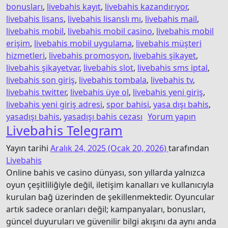
bonusları
,
livebahis kayıt
,
livebahis kazandırıyor
,
livebahis lisans
,
livebahis lisanslı mı
,
livebahis mail
,
livebahis mobil
,
livebahis mobil casino
,
livebahis mobil
erişim
,
livebahis mobil uygulama
,
livebahis müşteri
hizmetleri
,
livebahis promosyon
,
livebahis şikayet
,
livebahis şikayetvar
,
livebahis slot
,
livebahis sms iptal
,
livebahis son giriş
,
livebahis tombala
,
livebahis tv
,
livebahis twitter
,
livebahis üye ol
,
livebahis yeni giriş
,
livebahis yeni giriş adresi
,
spor bahisi
,
yasa dışı bahis
,
yasadışı bahis
,
yasadışı bahis cezası
Yorum yapın
Livebahis Telegram
Yayın tarihi
Aralık 24, 2025
(Ocak 20, 2026)
tarafından
Livebahis
Online bahis ve casino dünyası, son yıllarda yalnızca
oyun çeşitliliğiyle değil, iletişim kanalları ve kullanıcıyla
kurulan bağ üzerinden de şekillenmektedir. Oyuncular
artık sadece oranları değil; kampanyaları, bonusları,
güncel duyuruları ve güvenilir bilgi akışını da aynı anda