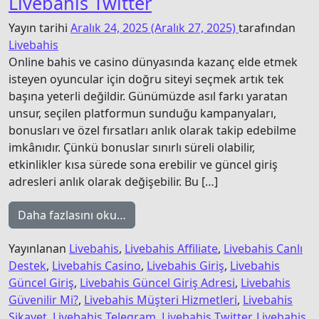
Livebahis Twitter
Yayın tarihi
Aralık 24, 2025
(Aralık 27, 2025)
tarafından
Livebahis
Online bahis ve casino dünyasında kazanç elde etmek
isteyen oyuncular için doğru siteyi seçmek artık tek
başına yeterli değildir. Günümüzde asıl farkı yaratan
unsur, seçilen platformun sunduğu kampanyaları,
bonusları ve özel fırsatları anlık olarak takip edebilme
imkânıdır. Çünkü bonuslar sınırlı süreli olabilir,
etkinlikler kısa sürede sona erebilir ve güncel giriş
adresleri anlık olarak değişebilir. Bu […]
from Livebahis Twitter
Daha fazlasını oku…
Yayınlanan
Livebahis
,
Livebahis Affiliate
,
Livebahis Canlı
Destek
,
Livebahis Casino
,
Livebahis Giriş
,
Livebahis
Güncel Giriş
,
Livebahis Güncel Giriş Adresi
,
Livebahis
Güvenilir Mi?
,
Livebahis Müşteri Hizmetleri
,
Livebahis
Şikayet
,
Livebahis Telegram
,
Livebahis Twitter
,
Livebahis