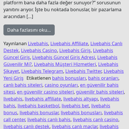
platform bana daha fazla değer sunuyor?” sorusunun
yanıtını arıyor. İşte bu noktada bonuslar, bir pazarlama
aracından […]
from Livebahis En Çok Kazandıran 
Daha fazlasını oku…
Yayınlanan
Livebahis
,
Livebahis Affiliate
,
Livebahis Canlı
Destek
,
Livebahis Casino
,
Livebahis Giriş
,
Livebahis
Güncel Giriş
,
Livebahis Güncel Giriş Adresi
,
Livebahis
Güvenilir Mi?
,
Livebahis Müşteri Hizmetleri
,
Livebahis
Şikayet
,
Livebahis Telegram
,
Livebahis Twitter
,
Livebahis
Yeni Giriş
Etiketlenen
bahis bonusları
,
bahis oranları
,
canlı bahis siteleri
,
casino oyunları
,
en güvenilir bahis
sitesi
,
en güvenilir casino siteleri
,
güvenilir bahis siteleri
,
livebahis
,
livebahis affiliate
,
livebahis altyapı
,
livebahis
bahis
,
livebahis basketbol
,
livebahis bet
,
livebahis
bonus
,
livebahis bonuslar
,
livebahis bonusları
,
livebahis
call center
,
livebahis canlı bahis
,
livebahis canlı casino
,
livebahis canlı destek
,
livebahis canlı maçlar
,
livebahis