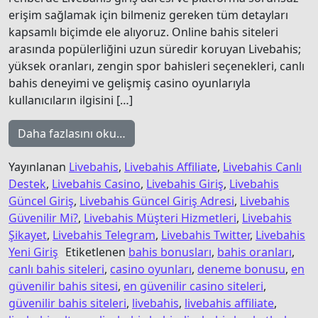
erişim sağlamak için bilmeniz gereken tüm detayları
kapsamlı biçimde ele alıyoruz. Online bahis siteleri
arasında popülerliğini uzun süredir koruyan Livebahis;
yüksek oranları, zengin spor bahisleri seçenekleri, canlı
bahis deneyimi ve gelişmiş casino oyunlarıyla
kullanıcıların ilgisini […]
from Livebahis Giriş Adresi
Daha fazlasını oku…
Yayınlanan
Livebahis
,
Livebahis Affiliate
,
Livebahis Canlı
Destek
,
Livebahis Casino
,
Livebahis Giriş
,
Livebahis
Güncel Giriş
,
Livebahis Güncel Giriş Adresi
,
Livebahis
Güvenilir Mi?
,
Livebahis Müşteri Hizmetleri
,
Livebahis
Şikayet
,
Livebahis Telegram
,
Livebahis Twitter
,
Livebahis
Yeni Giriş
Etiketlenen
bahis bonusları
,
bahis oranları
,
canlı bahis siteleri
,
casino oyunları
,
deneme bonusu
,
en
güvenilir bahis sitesi
,
en güvenilir casino siteleri
,
güvenilir bahis siteleri
,
livebahis
,
livebahis affiliate
,