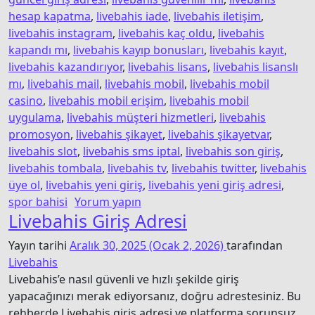
hesap kapatma
,
livebahis iade
,
livebahis iletişim
,
livebahis instagram
,
livebahis kaç oldu
,
livebahis
kapandı mı
,
livebahis kayıp bonusları
,
livebahis kayıt
,
livebahis kazandırıyor
,
livebahis lisans
,
livebahis lisanslı
mı
,
livebahis mail
,
livebahis mobil
,
livebahis mobil
casino
,
livebahis mobil erişim
,
livebahis mobil
uygulama
,
livebahis müşteri hizmetleri
,
livebahis
promosyon
,
livebahis şikayet
,
livebahis şikayetvar
,
livebahis slot
,
livebahis sms iptal
,
livebahis son giriş
,
livebahis tombala
,
livebahis tv
,
livebahis twitter
,
livebahis
üye ol
,
livebahis yeni giriş
,
livebahis yeni giriş adresi
,
spor bahisi
Yorum yapın
Livebahis Giriş Adresi
Yayın tarihi
Aralık 30, 2025
(Ocak 2, 2026)
tarafından
Livebahis
Livebahis’e nasıl güvenli ve hızlı şekilde giriş
yapacağınızı merak ediyorsanız, doğru adrestesiniz. Bu
rehberde Livebahis giriş adresi ve platforma sorunsuz