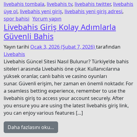
livebahis tombala
,
livebahis tv
,
livebahis twitter
,
livebahis
üye ol
,
livebahis yeni giriş
,
livebahis yeni giriş adresi
,
spor bahisi
Yorum yapın
Livebahis Giriş Kolay Adımlarla
Güvenli Bahis
Yayın tarihi
Ocak 3, 2026
(Şubat 7, 2026)
tarafından
Livebahis
Livebahis Güncel Sitesi Nasıl Bulunur? Türkiye’de bahis
siteleri arasında Livebahis öne çıkar. Kullanıcılarına
yüksek oranlar, canlı bahis ve casino oyunları
sunar. Güvenli erişim, her zaman en önemli noktadır. For
a seamless betting experience, remember to use the
livebahis giriş to access your account securely. After
you ensure you are using the latest livebahis giriş link,
you can enjoy various features […]
from Livebahis Giriş Kolay Adımlarl
Daha fazlasını oku…