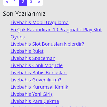
Yazı dolaşımı
«
1
2
3
»
Son Yazılarımız
Livebahis Mobil Uygulama
En Çok Kazandıran 10 Pragmatic Play Slot
Oyunu
Livebahis Slot Bonusları Nelerdir?
Livebahis Rulet
Livebahis Spaceman
Livebahis Canlı Maç İzle
Livebahis Bahis Bonusları
Livebahis Güvenilir mi?
Livebahis Kurumsal Kimlik
Livebahis Yeni Giriş
Livebahis Para Çekme